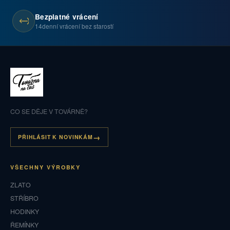
Bezplatné vrácení
14denní vrácení bez starostí
CO SE DĚJE V TOVÁRNĚ?
PŘIHLÁSIT K NOVINKÁM
VŠECHNY VÝROBKY
ZLATO
STŘÍBRO
HODINKY
ŘEMÍNKY