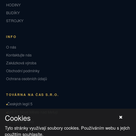
HODINY
BUDÍKY
STROJKY
INFO
O nás
Kontaktujte nás
Zakázková výroba
Obchodní podmínky
Ochrana osobních údajů
TOVÁRNA NA ČAS S.R.O.
Českých legií 5
549 01 Nové Město nad Metují
Cookies
Puncovní značky
Tyto stránky využívají soubory cookies. Používáním webu s jejich
Vrácení zboží a reklamace
použitím souhlasíte.