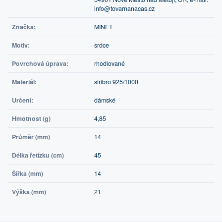
info@tovarnanacas.cz
Značka:
MINET
Motiv:
srdce
Povrchová úprava:
rhodiované
Materiál:
stříbro 925/1000
Určení:
dámské
Hmotnost (g)
4,85
Průměr (mm)
14
Délka řetízku (cm)
45
Šířka (mm)
14
Výška (mm)
21