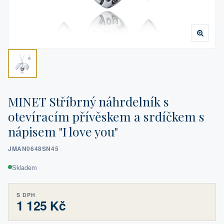
MINET Stříbrný náhrdelník s
otevíracím přívěskem a srdíčkem s
nápisem "I love you"
JMAN0648SN45
Skladem
S DPH
1 125 Kč