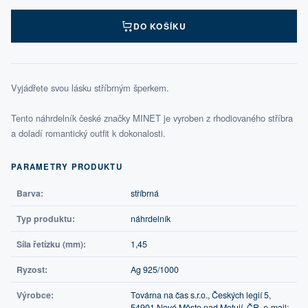
DO KOŠÍKU
Vyjádřete svou lásku stříbrným šperkem.
Tento náhrdelník české značky MINET je vyroben z rhodiovaného stříbra
a doladí romantický outfit k dokonalosti.
PARAMETRY PRODUKTU
Barva:
stříbrná
Typ produktu:
náhrdelník
Síla řetízku (mm):
1,45
Ryzost:
Ag 925/1000
Výrobce:
Továrna na čas s.r.o., Českých legií 5,
54901 Nové Město nad Metují, ČR, e-mail: