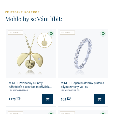
ZE STEJNÉ KOLEKCE
Mohlo by se Vám líbit:
AG 925/1000
AG 925/1000
SKLADEM
SKLA
MINET Pozlacený stříbrný
MINET Elegantní stříbrný prsten s
náhrdelník s otevíracím přívěskem
bílými zirkony vel. 50
a srdíčkem s nápisem "I love you"
JMAN0648GN45
JMAN0640SR50
1 125 Kč
595 Kč
DO KOŠÍKU
DO KO
AG 925/1000
AG 925/1000