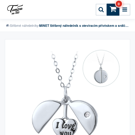
0
›
Stříbrné náhrdelníky
›
MINET Stříbrný náhrdelník s otevíracím přívěskem a srdíčkem s nápisem "I love you"