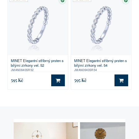
SKLADEM
SKLA
MINET Elegantní stříbrný prsten s
MINET Elegantní stříbrný prsten s
bílými zirkony vel. 52
bílými zirkony vel. 54
JMAN0640SR52
JMAN0640SR54
595 Kč
595 Kč
DO KOŠÍKU
DO KO