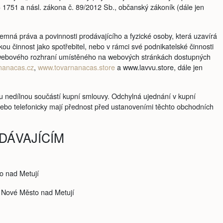
 1751 a násl. zákona č. 89/2012 Sb., občanský zákoník (dále jen
mná práva a povinnosti prodávajícího a fyzické osoby, která uzavírá
ou činnost jako spotřebitel, nebo v rámci své podnikatelské činnosti
ím webového rozhraní umístěného na webových stránkách dostupných
nanacas.cz
,
www.tovarnanacas.store
a www.lavvu.store, dále jen
 nedílnou součástí kupní smlouvy. Odchylná ujednání v kupní
bo telefonicky mají přednost před ustanoveními těchto obchodních
DÁVAJÍCÍM
o nad Metují
1 Nové Město nad Metují