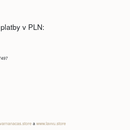
 platby v PLN:
7497
varnanacas.store
a
www.lavvu.store