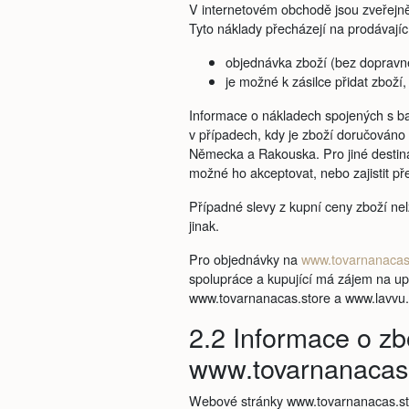
V internetovém obchodě jsou zveřejn
Tyto náklady přecházejí na prodávající
objednávka zboží (bez dopravn
je možné k zásilce přidat zboží
Informace o nákladech spojených s b
v případech, kdy je zboží doručováno 
Německa a Rakouska. Pro jiné destina
možné ho akceptovat, nebo zajistit př
Případné slevy z kupní ceny zboží ne
jinak.
Pro objednávky na
www.tovarnanacas
spolupráce a kupující má zájem na up
www.tovarnanacas.store a www.lavvu.
2.2 Informace o zb
www.tovarnanacas.
Webové stránky www.tovarnanacas.sto