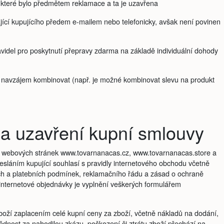
, které bylo předmětem reklamace a ta je uzavřena
jící kupujícího předem e-mailem nebo telefonicky, avšak není povinen
videl pro poskytnutí přepravy zdarma na základě individuální dohody
e navzájem kombinovat (např. je možné kombinovat slevu na produkt
a uzavření kupní smlouvy
 webových stránek www.tovarnanacas.cz, www.tovarnanacas.store a
esláním kupující souhlasí s pravidly internetového obchodu včetně
h a platebních podmínek, reklamačního řádu a zásad o ochraně
internetové objednávky je vyplnění veškerých formulářem
zboží zaplacením celé kupní ceny za zboží, včetně nákladů na dodání,
ědnost za nahodilou zkázu, poškození či ztrátu zboží přechází na