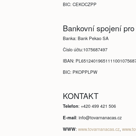
BIC: CEKOCZPP
Bankovní spojení pro
Banka: Bank Pekao SA
Číslo účtu:1075687497
IBAN: PL6512401965111100107568
BIC: PKOPPLPW
KONTAKT
: +420 499 421 506
Telefon
: info@tovarnanacas.cz
E-mail
:
www.tovarnanacas.cz
,
www.to
WWW