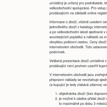
umístěný je určený pro podnikatele, 
velkoobchodní spolupráce. Pro vstup n
prodávajícím na základě online regis
Informace o zboží, včetně uvedení cen
jednotlivého zboží v katalogu intern
a po velkoobchodní slevě sjednané v
souvisejících poplatků a nákladů za v
obvyklou poštovní cestou. Ceny zboží 
internetovém obchodě. Toto ustanoven
podmínek.
Veškerá prezentace zboží umístěná v 
prodávající není povinen uzavřít kupn
V internetovém obchodě jsou zveřejn
přepravní náklady se nevztahuje sjed
(a kupující je tedy získává zdarma) ve 
objednávka zboží (bez dopravn
je možné k zásilce přidat zbož
to maximálně po dobu 3 měsíců