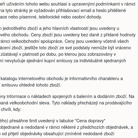
kteří užíváním tohoto webu souhlasí s upravenými podmínkami v rámci
a tyto stránky je vyžadován přihlašovací email a heslo přidělené
trace nebo písemné, telefonické nebo osobní dohody.
 jednotlivého zboží a jeho hlavních vlastností jsou uvedeny u
etového obchodu. Ceny zboží jsou uvedeny bez daně z přidané hodnoty
 rámci velkoobchodní spolupráce. Ceny jsou uvedeny včetně všech
rácení zboží, jestliže toto zboží ze své podstaty nemůže být vráceno
zůstávají v platnosti po dobu, po kterou jsou zobrazovány v
í nevylučuje sjednání kupní smlouvy za individuálně sjednaných
katalogu internetového obchodu je informativního charakteru a
í smlouvu ohledně tohoto zboží.
ěny informace o nákladech spojených s balením a dodáním zboží. Na
naná velkoobchodní sleva. Tyto náklady přecházejí na prodávajícího
chvíli, kdy:
ého) přesáhne limit uvedený v tabulce "Cena dopravy"
í objednané a nedodané v rámci některé z předchozích objednávek, a
 od přijetí objednávky obsahující zmíněné nedodané zboží