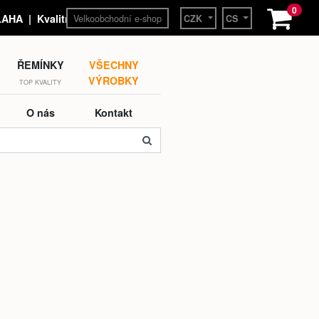
0
Velkoobchodní e-shop
HA | Kvalitní hodinky a
CZK
CS
ŘEMÍNKY
VŠECHNY
VÝROBKY
TOP KVALITY
O nás
Kontakt