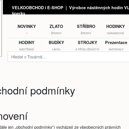
VELKOOBCHOD i E-SHOP | Výrobce nástěnných hodin VLA
šperky
NOVINKY
ZLATO
STŘÍBRO
HODINKY
☆
ŠPERKY
ŠPERKY
NÁRAMKOVÉ
HODINY
BUDÍKY
STROJKY
Prezentace
NÁSTĚNNÉ
LAVVU
A PŘÍSLUŠENSTVÍ
MATERIÁLY
hodní podmínky
novení
ále jen „obchodní podmínky“) vycházejí ze všeobecných právních