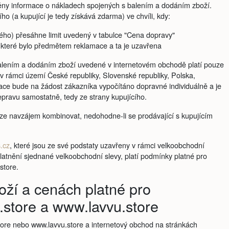
ěny informace o nákladech spojených s balením a dodáním zboží.
ho (a kupující je tedy získává zdarma) ve chvíli, kdy:
ého) přesáhne limit uvedený v tabulce "Cena dopravy"
, které bylo předmětem reklamace a ta je uzavřena
alením a dodáním zboží uvedené v internetovém obchodě platí pouze
v rámci území České republiky, Slovenské republiky, Polska,
ce bude na žádost zákazníka vypočítáno dopravné individuálně a je
epravu samostatně, tedy ze strany kupujícího.
lze navzájem kombinovat, nedohodne-li se prodávající s kupujícím
.cz
, které jsou ze své podstaty uzavřeny v rámci velkoobchodní
latnění sjednané velkoobchodní slevy, platí podmínky platné pro
store.
oží a cenách platné pro
store a www.lavvu.store
re nebo www.lavvu.store a internetový obchod na stránkách