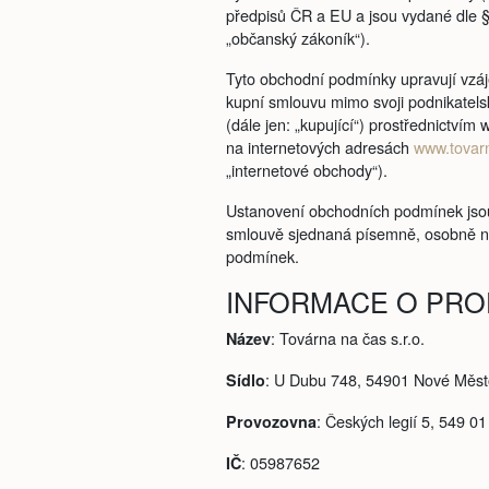
předpisů ČR a EU a jsou vydané dle §
„občanský zákoník“).
Tyto obchodní podmínky upravují vzáje
kupní smlouvu mimo svoji podnikatelsk
(dále jen: „kupující“) prostřednictv
na internetových adresách
www.tovar
„internetové obchody“).
Ustanovení obchodních podmínek jsou
smlouvě sjednaná písemně, osobně ne
podmínek.
INFORMACE O PRO
: Továrna na čas s.r.o.
Název
: U Dubu 748, 54901 Nové Měst
Sídlo
: Českých legií 5, 549 0
Provozovna
: 05987652
IČ