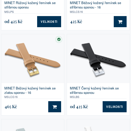
MINET Růžový kožený řemínek se
MINET Béžový kožený řemínek se
stříbrnou sponou
stříbrnou sponou - 16
MSLPS
MSLCS16
od 425 Kč
425 Kč
VELIKOSTI
DO 
SKLADEM
MINET Béžový kožený řemínek se
MINET Černý kožený řemínek se
zlatou sponou - 16
stříbrnou sponou
MSLCG16
MSLBS
465 Kč
od 425 Kč
VELIKOSTI
DO KOŠÍKU