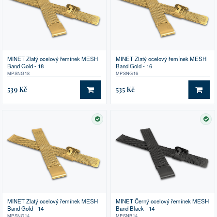
MINET Zlatý ocelový řemínek MESH
MINET Zlatý ocelový řemínek MESH
Band Gold - 18
Band Gold - 16
MPSNG18
MPSNG16
539 Kč
535 Kč
DO KOŠÍKU
DO 
SKLADEM
SK
MINET Zlatý ocelový řemínek MESH
MINET Černý ocelový řemínek MESH
Band Gold - 14
Band Black - 14
MPSNG14
MPSNB14