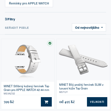
Řemínky pro APPLE WATCH
Filtry
Od nejnovějšího
SEŘADIT PODLE
SKLADEM
MINET Bílý prošitý řemínek SLIM z
MINET Stříbrný kožený řemínek Top
luxusní kůže Top Grain
Grain pro APPLE WATCH 42-44 mm
MSTUY
MSXAZS2
599 Kč
od 495 Kč
VELIKOSTI
DO KOŠÍKU