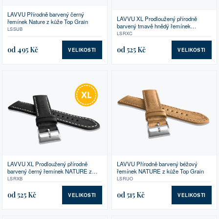
LAVVU Přírodně barvený černý
LAVVU XL Prodloužený přírodně
řemínek Nature z kůže Top Grain
barvený tmavě hnědý řemínek
LSSUB
NATURE z kůže Top Grain
LSRXC
od 495 Kč
od 525 Kč
VELIKOSTI
VELIKOSTI
LAVVU XL Prodloužený přírodně
LAVVU Přírodně barvený béžový
barvený černý řemínek NATURE z
řemínek NATURE z kůže Top Grain
kůže Top Grain
LSRXB
LSRUO
od 525 Kč
od 515 Kč
VELIKOSTI
VELIKOSTI