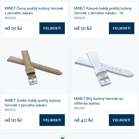
MINET Černý prošitý kožený řemínek
MINET Kávově hnědý prošitý kožený
z jemného nubuku
řemínek z jemného nubuku - 16
MSNUN
MSNUE
od 515 Kč
od 515 Kč
VELIKOSTI
VELIKOSTI
MINET Bílý kožený řemínek se
MINET Světle hnědý prošitý kožený
stříbrnou sponou
řemínek z jemného nubuku
MSLWS
MSNUC
od 515 Kč
od 425 Kč
VELIKOSTI
VELIKOSTI