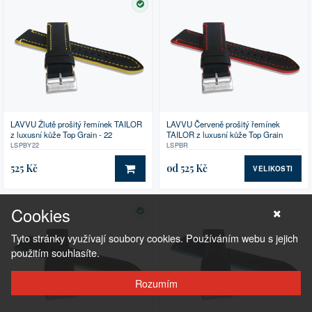
SKLADEM
LAVVU Žlutě prošitý řemínek TAILOR
LAVVU Červeně prošitý řemínek
z luxusní kůže Top Grain - 22
TAILOR z luxusní kůže Top Grain
LSPBY22
LSPBR
525 Kč
od 525 Kč
VELIKOSTI
DO KOŠÍKU
Cookies
SKLADEM
Tyto stránky využívají soubory cookies. Používáním webu s jejich
použitím souhlasíte.
Rozumím