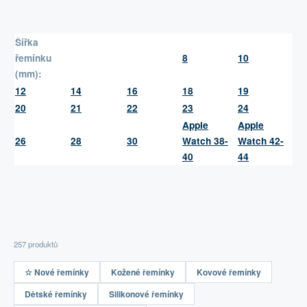
Šířka
řemínku
8
10
(mm):
12
14
16
18
19
20
21
22
23
24
Apple
Apple
26
28
30
Watch 38-
Watch 42-
40
44
257 produktů
☆ Nové řemínky
Kožené řemínky
Kovové řemínky
Dětské řemínky
Silikonové řemínky