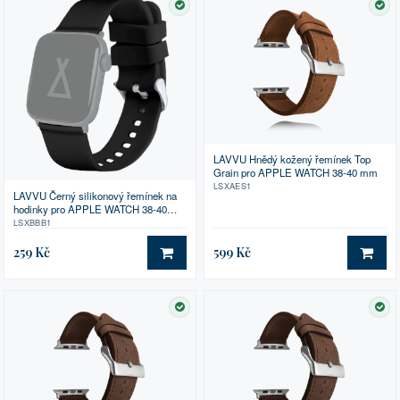
SKLADEM
SK
LAVVU Hnědý kožený řemínek Top
Grain pro APPLE WATCH 38-40 mm
LSXAES1
LAVVU Černý silikonový řemínek na
hodinky pro APPLE WATCH 38-40
mm
LSXBBB1
259 Kč
599 Kč
DO KOŠÍKU
DO 
SKLADEM
SK