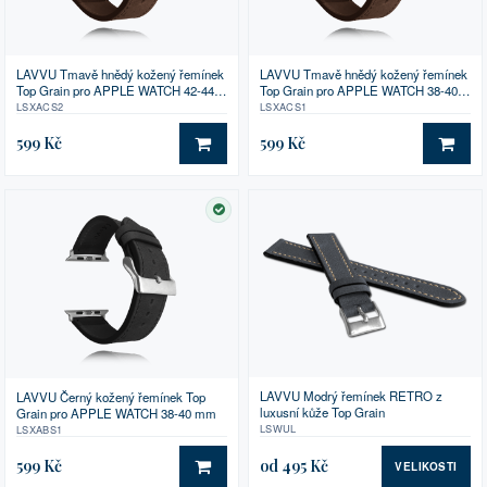
LAVVU Tmavě hnědý kožený řemínek
LAVVU Tmavě hnědý kožený řemínek
Top Grain pro APPLE WATCH 42-44
Top Grain pro APPLE WATCH 38-40
mm
mm
LSXACS2
LSXACS1
599 Kč
599 Kč
DO KOŠÍKU
DO 
SKLADEM
LAVVU Modrý řemínek RETRO z
LAVVU Černý kožený řemínek Top
luxusní kůže Top Grain
Grain pro APPLE WATCH 38-40 mm
LSWUL
LSXABS1
599 Kč
od 495 Kč
VELIKOSTI
DO KOŠÍKU