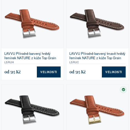
LAVVU Přírodně barvený hnědý
LAVVU Přírodně barvený tmavě hnědý
řemínek NATURE z kůže Top Grain
řemínek NATURE z kůže Top Grain
LSRUH
LSRUC
od 515 Kč
od 515 Kč
VELIKOSTI
VELIKOSTI
SK