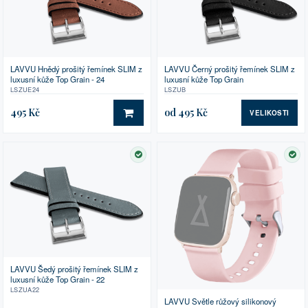
LAVVU Hnědý prošitý řemínek SLIM z
LAVVU Černý prošitý řemínek SLIM z
luxusní kůže Top Grain - 24
luxusní kůže Top Grain
LSZUE24
LSZUB
495 Kč
od 495 Kč
VELIKOSTI
DO KOŠÍKU
SKLADEM
SK
LAVVU Šedý prošitý řemínek SLIM z
luxusní kůže Top Grain - 22
LSZUA22
LAVVU Světle růžový silikonový