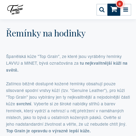
0
Řemínky na hodinky
Španělská kůže "Top Grain", ze které jsou vyráběny řemínky
LAVVU a MINET, bývá označována za
tu nejkvalitnější kůži na
světě.
Zatímco běžně dostupné kožené řemínky obsahují pouze
slisované spodní vrstvy kůží (tzv. "Genuine Leather"), pro kůži
"Top Grain" jsou vybírány jen ty nejkvalitnější a nejodolnější části
kůže
. Vyberte si ze široké nabídky střihů a barev
svrchní
řemínek, který vydrží a nehrozí u něj přetržení v namáhaných
místech, jako to bývá u ostatních kožených pásků. Ověřte si
jeho nadstandardní životnost a věřte, že už nebudete chtít jiný.
Top Grain je opravdu o výrazně lepší kůže.