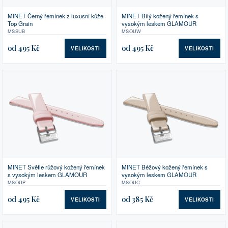
MINET Bílý kožený řemínek s
MINET Černý řemínek z luxusní kůže
vysokým leskem GLAMOUR
Top Grain
MSOUW
MSSUB
od 495 Kč
od 495 Kč
VELIKOSTI
VELIKOSTI
MINET Světle růžový kožený řemínek
MINET Béžový kožený řemínek s
s vysokým leskem GLAMOUR
vysokým leskem GLAMOUR
MSOUP
MSOUC
od 495 Kč
od 385 Kč
VELIKOSTI
VELIKOSTI