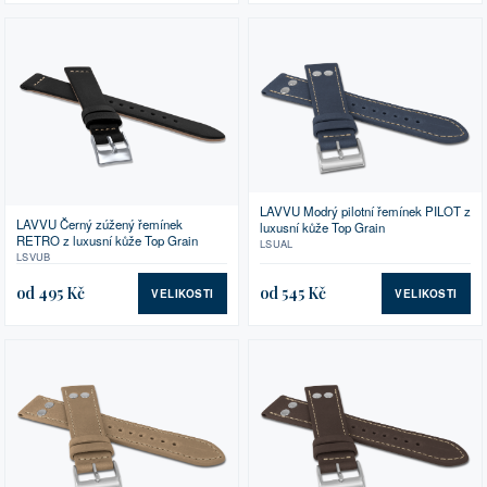
LAVVU Modrý pilotní řemínek PILOT z
LAVVU Černý zúžený řemínek
luxusní kůže Top Grain
RETRO z luxusní kůže Top Grain
LSUAL
LSVUB
od 495 Kč
od 545 Kč
VELIKOSTI
VELIKOSTI