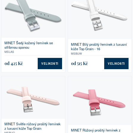
MINET Šedý kožený řemínek se
MINET Bílý prošitý řemínek z luxusní
stříbrnou sponou
kůže Top Grain - 16
MSLAS
MSBUW
od 425 Kč
od 515 Kč
VELIKOSTI
VELIKOSTI
MINET Světle růžový prošitý řemínek
z luxusní kůže Top Grain
MINET Růžový prošitý řemínek z
MSBUQ