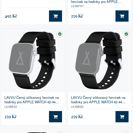
řemínek na hodinky pro APPLE
WATCH 38-40 mm
LSXBPR1
495 Kč
259 Kč
DO KOŠÍKU
DO 
SKLADEM
SK
LAVVU Černý silikonový řemínek na
LAVVU Černý silikonový řemínek na
hodinky pro APPLE WATCH 42-44
hodinky pro APPLE WATCH 42-44
mm
mm
LSXBBS2
LSXBBB2
259 Kč
259 Kč
DO KOŠÍKU
DO 