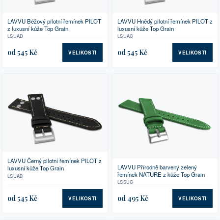
LAVVU Béžový pilotní řemínek PILOT
LAVVU Hnědý pilotní řemínek PILOT z
z luxusní kůže Top Grain
luxusní kůže Top Grain
LSUAD
LSUAC
od 545 Kč
od 545 Kč
VELIKOSTI
VELIKOSTI
LAVVU Černý pilotní řemínek PILOT z
LAVVU Přírodně barvený zelený
luxusní kůže Top Grain
řemínek NATURE z kůže Top Grain
LSUAB
LSSUG
od 545 Kč
od 495 Kč
VELIKOSTI
VELIKOSTI