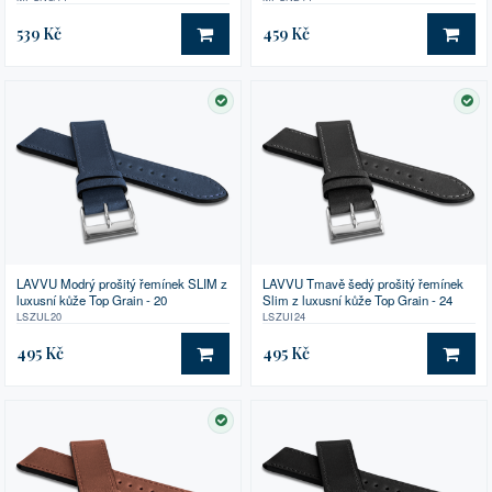
539 Kč
459 Kč
DO KOŠÍKU
DO 
SKLADEM
SK
LAVVU Modrý prošitý řemínek SLIM z
LAVVU Tmavě šedý prošitý řemínek
luxusní kůže Top Grain - 20
Slim z luxusní kůže Top Grain - 24
LSZUL20
LSZUI24
495 Kč
495 Kč
DO KOŠÍKU
DO 
SKLADEM