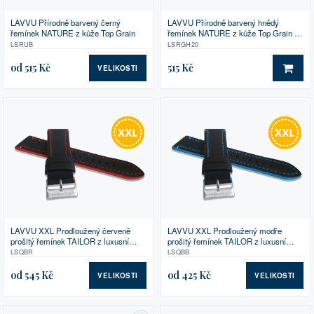
LAVVU Přírodně barvený černý
LAVVU Přírodně barvený hnědý
řemínek NATURE z kůže Top Grain
řemínek NATURE z kůže Top Grain se
zlatou sponou - 20
LSRUB
LSRGH20
od 515 Kč
515 Kč
VELIKOSTI
DO 
LAVVU XXL Prodloužený červeně
LAVVU XXL Prodloužený modře
prošitý řemínek TAILOR z luxusní
prošitý řemínek TAILOR z luxusní
kůže Top Grain
kůže Top Grain
LSQBR
LSQBB
od 545 Kč
od 425 Kč
VELIKOSTI
VELIKOSTI