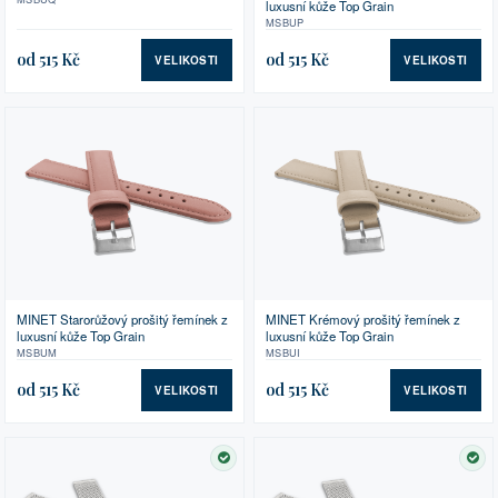
luxusní kůže Top Grain
MSBUP
od 515 Kč
od 515 Kč
VELIKOSTI
VELIKOSTI
MINET Starorůžový prošitý řemínek z
MINET Krémový prošitý řemínek z
luxusní kůže Top Grain
luxusní kůže Top Grain
MSBUM
MSBUI
od 515 Kč
od 515 Kč
VELIKOSTI
VELIKOSTI
SKLADEM
SK