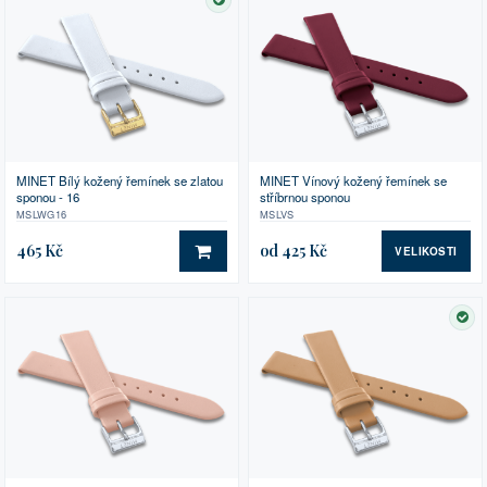
SKLADEM
MINET Bílý kožený řemínek se zlatou
MINET Vínový kožený řemínek se
sponou - 16
stříbrnou sponou
MSLWG16
MSLVS
465 Kč
od 425 Kč
VELIKOSTI
DO KOŠÍKU
SK