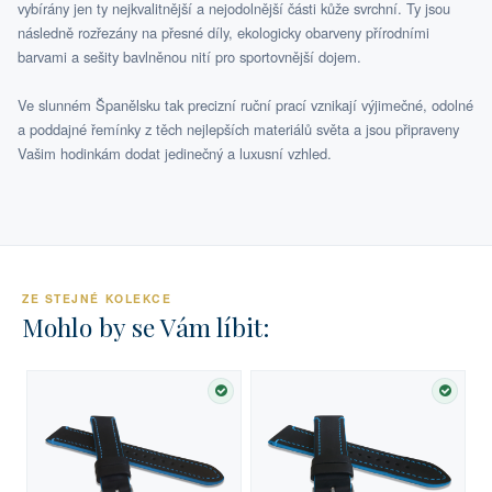
vybírány jen ty nejkvalitnější a nejodolnější části kůže svrchní. Ty jsou
následně rozřezány na přesné díly, ekologicky obarveny přírodními
barvami a sešity bavlněnou nití pro sportovnější dojem.
Ve slunném Španělsku tak precizní ruční prací vznikají výjimečné, odolné
a poddajné řemínky z těch nejlepších materiálů světa a jsou připraveny
Vašim hodinkám dodat jedinečný a luxusní vzhled.
ZE STEJNÉ KOLEKCE
Mohlo by se Vám líbit:
SKLADEM
SKLA