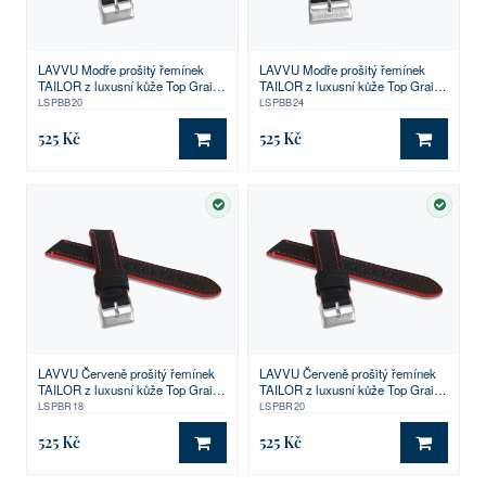
LAVVU Modře prošitý řemínek
LAVVU Modře prošitý řemínek
TAILOR z luxusní kůže Top Grain -
TAILOR z luxusní kůže Top Grain -
20
24
LSPBB20
LSPBB24
525 Kč
525 Kč
DO KOŠÍKU
DO KO
SKLADEM
SKLA
LAVVU Červeně prošitý řemínek
LAVVU Červeně prošitý řemínek
TAILOR z luxusní kůže Top Grain -
TAILOR z luxusní kůže Top Grain -
18
20
LSPBR18
LSPBR20
525 Kč
525 Kč
DO KOŠÍKU
DO KO