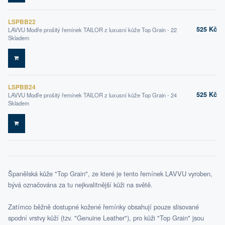
LSPBB22
525 Kč
LAVVU Modře prošitý řemínek TAILOR z luxusní kůže Top Grain - 22
Skladem
DO KOŠÍKU
LSPBB24
525 Kč
LAVVU Modře prošitý řemínek TAILOR z luxusní kůže Top Grain - 24
Skladem
DO KOŠÍKU
Španělská kůže "Top Grain", ze které je tento řemínek LAVVU vyroben,
bývá označována za tu nejkvalitnější kůži na světě.
Zatímco běžně dostupné kožené řemínky obsahují pouze slisované
spodní vrstvy kůží (tzv. "Genuine Leather"), pro kůži "Top Grain" jsou