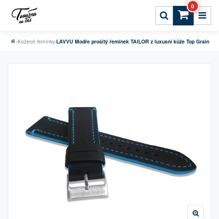
0
›
Kožené řemínky
›
LAVVU Modře prošitý řemínek TAILOR z luxusní kůže Top Grain