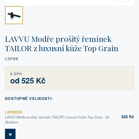
LAVVU Modře prošitý řemínek
TAILOR z luxusní kůže Top Grain
LSPBB
S DPH
od 525 Kč
DOSTUPNÉ VELIKOSTI:
LSPBB20
525 Kč
LAVVU Modře prošitý řemínek TAILOR z luxusní kůže Top Grain - 20
Skladem
DO KOŠÍKU