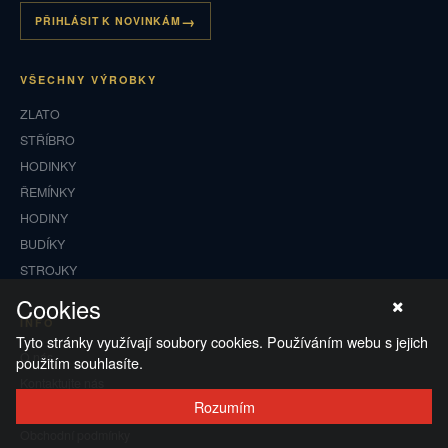
PŘIHLÁSIT K NOVINKÁM
VŠECHNY VÝROBKY
ZLATO
STŘÍBRO
HODINKY
ŘEMÍNKY
HODINY
BUDÍKY
STROJKY
Cookies
INFO
Tyto stránky využívají soubory cookies. Používáním webu s jejich
O nás
použitím souhlasíte.
Kontaktujte nás
Rozumím
Zakázková výroba
Obchodní podmínky