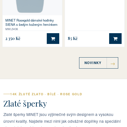
MINET Rosegold dámské hodinky
SIENA s šedým koženým řemínkem
MWL5436
2 350 Kč
85 Kč
DO KOŠÍKU
DO 
NOVINKY
14K ŽLUTÉ ZLATO · BÍLÉ · ROSE GOLD
Zlaté šperky
Zlaté šperky MINET jsou výjimečné svým designem a vysokou
úrovní kvality. Najdete mezi nimi jak odvážné doplňky na speciální