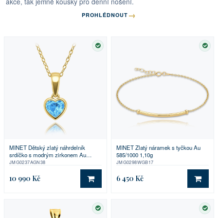
akce, tak jemné kousky pro denní nošení.
→
PROHLÉDNOUT
SKLADEM
SKL
MINET Dětský zlatý náhrdelník
MINET Zlatý náramek s tyčkou Au
srdíčko s modrým zirkonem Au
585/1000 1,10g
585/1000 1,85g
JMG0237AGN38
JMG0298WGB17
10 990 Kč
6 450 Kč
DO KOŠÍKU
DO 
SKLADEM
SKL