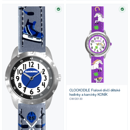
SKLADEM
SKL
CLOCKODILE Fialové dívčí dětské
hodinky a kamínky KONÍK
CWG5130