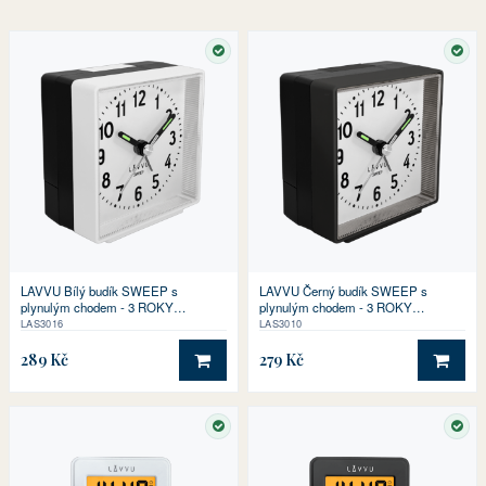
SKLADEM
SKL
LAVVU Bílý budík SWEEP s
LAVVU Černý budík SWEEP s
plynulým chodem - 3 ROKY
plynulým chodem - 3 ROKY
ZÁRUKA!
ZÁRUKA!
LAS3016
LAS3010
289 Kč
279 Kč
DO KOŠÍKU
DO 
SKLADEM
SKL