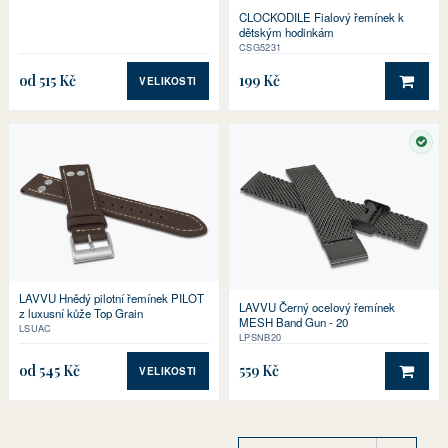
CLOCKODILE Fialový řemínek k
dětským hodinkám
CSG5231
od 515 Kč
199 Kč
VELIKOSTI
DO 
SKL
LAVVU Hnědý pilotní řemínek PILOT
LAVVU Černý ocelový řemínek
z luxusní kůže Top Grain
MESH Band Gun - 20
LSUAC
LPSNB20
od 545 Kč
559 Kč
VELIKOSTI
DO 