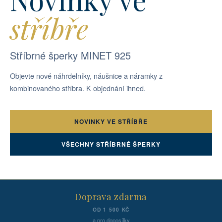
stříbře
Stříbrné šperky MINET 925
Objevte nové náhrdelníky, náušnice a náramky z
kombinovaného stříbra. K objednání ihned.
NOVINKY VE STŘÍBŘE
VŠECHNY STŘÍBRNÉ ŠPERKY
Doprava zdarma
OD 1 500 KČ
a pro doposílky