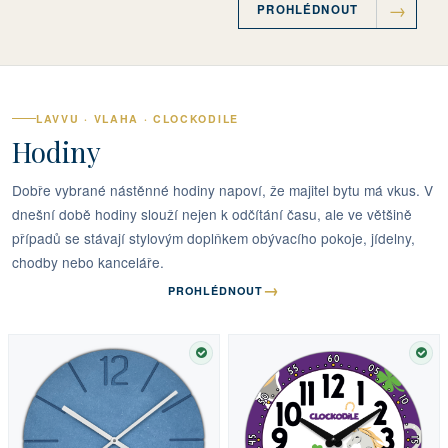
PROHLÉDNOUT
LAVVU · VLAHA · CLOCKODILE
Hodiny
Dobře vybrané nástěnné hodiny napoví, že majitel bytu má vkus. V
dnešní době hodiny slouží nejen k odčítání času, ale ve většině
případů se stávají stylovým doplňkem obývacího pokoje, jídelny,
chodby nebo kanceláře.
→
PROHLÉDNOUT
SKLADEM
SKL