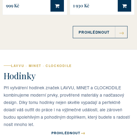
999 Kč
1 930 Kč
DO KOŠÍKU
DO 
PROHLÉDNOUT
LAVVU · MINET · CLOCKODILE
Hodinky
Při vytváření hodinek značek LAVVU, MINET a CLOCKODILE
kombinujeme moderní prvky, prověřené materiály a nadčasový
design. Díky tomu hodinky nejen skvěle vypadají a perfektně
doladí váš outfit do práce i na výjimečné události, ale zároveň
budou spolehlivým a pohodlným doplňkem, který budete s radostí
nosit mnoho let.
→
PROHLÉDNOUT