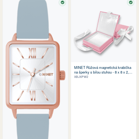
SKLADEM
SKL
MINET Růžová magnetická krabička
na šperky s bílou stuhou - 8 x 8 x 2,5
cm
XBJXPW2