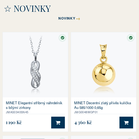
☆ NOVINKY
→
NOVINKY
SKLADEM
SKL
MINET Elegantní stříbrný náhrdelník
MINET Decentní zlatý přívěs kulička
s bílými zirkony
Au 585/1000 0,65g
JMAS0340SN45
JMG0048WGP01
1 190 Kč
4 360 Kč
DO KOŠÍKU
DO 