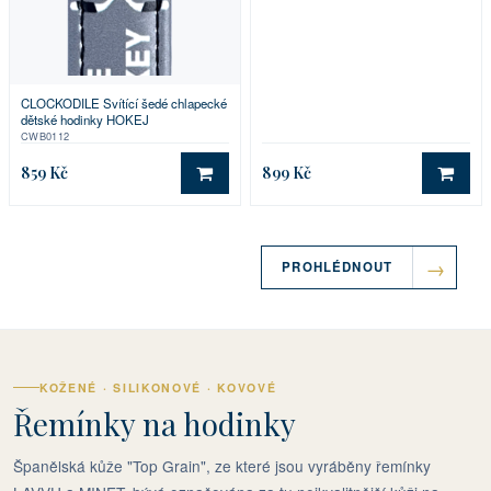
CLOCKODILE Svítící šedé chlapecké
dětské hodinky HOKEJ
CWB0112
859 Kč
899 Kč
DO KOŠÍKU
DO 
PROHLÉDNOUT
KOŽENÉ · SILIKONOVÉ · KOVOVÉ
Řemínky na hodinky
Španělská kůže "Top Grain", ze které jsou vyráběny řemínky