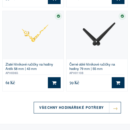
DO KOŠÍKU
DO 
SKLADEM
SKL
Zlaté hliníkové ručičky na hodiny
Černé oblé hliníkové ručičky na
Antik 58 mm | 43 mm
hodiny 79 mm | 55 mm
APH036G
APH0110B
61 Kč
59 Kč
DO KOŠÍKU
DO 
VŠECHNY HODINÁŘSKÉ POTŘEBY