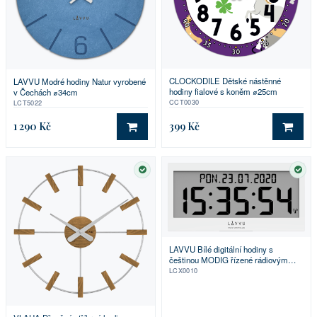
CLOCKODILE Dětské nástěnné
LAVVU Modré hodiny Natur vyrobené
hodiny fialové s koněm ⌀25cm
v Čechách ⌀34cm
CCT0030
LCT5022
1 290 Kč
399 Kč
DO KOŠÍKU
DO 
SKLADEM
SKL
LAVVU Bílé digitální hodiny s
češtinou MODIG řízené rádiovým
signálem
LCX0010