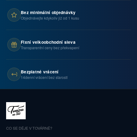
Bez minimální objednávky
Objednávejte kdykoliv již od 1 kusu
Fixní velkoobchodní sleva
Transparentní ceny bez překvapení
Bezplatné vrácení
14denní vrácení bez starostí
CO SE DĚJE V TOVÁRNĚ?