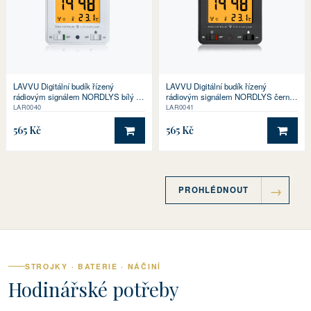
LAVVU Digitální budík řízený
LAVVU Digitální budík řízený
rádiovým signálem NORDLYS bílý se
rádiovým signálem NORDLYS černý
světelným senzorem
se světelným senzorem
LAR0040
LAR0041
565 Kč
565 Kč
DO KOŠÍKU
DO 
PROHLÉDNOUT
STROJKY · BATERIE · NÁČINÍ
Hodinářské potřeby