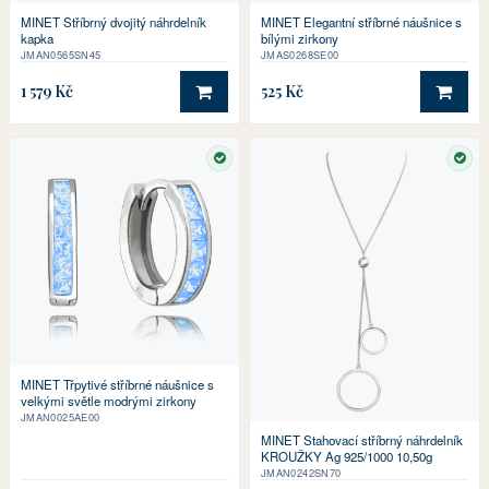
MINET Stříbrný dvojitý náhrdelník
MINET Elegantní stříbrné náušnice s
kapka
bílými zirkony
JMAN0565SN45
JMAS0268SE00
1 579 Kč
525 Kč
DO KOŠÍKU
DO 
SKLADEM
SKL
MINET Třpytivé stříbrné náušnice s
velkými světle modrými zirkony
JMAN0025AE00
MINET Stahovací stříbrný náhrdelník
KROUŽKY Ag 925/1000 10,50g
JMAN0242SN70