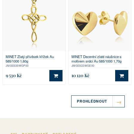
MINET Zlatý přívěsek křížek Au
MINET Decentní zlaté náušnice s
585/1000 1,60g
motivem srdcí Au 585/1000 1,70g
JMG0335WGP00
JMG0322WGE00
9 530 Kč
10 120 Kč
DO KOŠÍKU
DO 
PROHLÉDNOUT