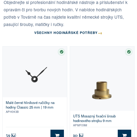
Objednejte si profesionální hodinářské nástroje a příslušenství k
opravám či pro tvorbu nových hodin. V nabídce hodinářských
potřeb v Továrně na čas najdete kvalitní německé strojky UTS,
pasující šrouby, matičky i ručky.
→
VŠECHNY HODINÁŘSKÉ POTŘEBY
SKLADEM
SKL
Malé černé hliníkové ručičky na
hodiny Classic 25 mm | 19 mm
APH043B
UTS Mosazný fixační šroub
hodinového strojku 9 mm
APMF09M
59 Kč
10 Kč