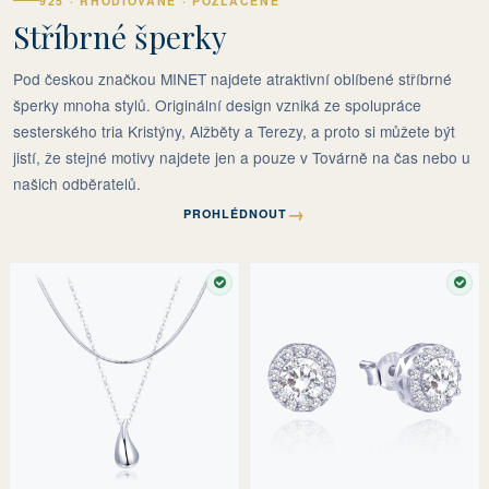
925 · RHODIOVANÉ · POZLACENÉ
Stříbrné šperky
Pod českou značkou MINET najdete atraktivní oblíbené stříbrné
šperky mnoha stylů. Originální design vzniká ze spolupráce
sesterského tria Kristýny, Alžběty a Terezy, a proto si můžete být
jistí, že stejné motivy najdete jen a pouze v Továrně na čas nebo u
našich odběratelů.
→
PROHLÉDNOUT
SKLADEM
SKL