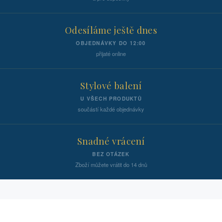
Odesíláme ještě dnes
OBJEDNÁVKY DO 12:00
přijaté online
Stylové balení
U VŠECH PRODUKTŮ
součástí každé objednávky
Snadné vrácení
BEZ OTÁZEK
Zboží můžete vrátit do 14 dnů