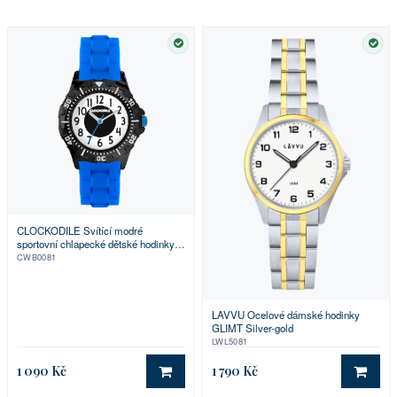
SKLADEM
SKL
CLOCKODILE Svítící modré
sportovní chlapecké dětské hodinky
SPORT 4.0
CWB0081
LAVVU Ocelové dámské hodinky
GLIMT Silver-gold
LWL5081
1 090 Kč
1 790 Kč
DO KOŠÍKU
DO 