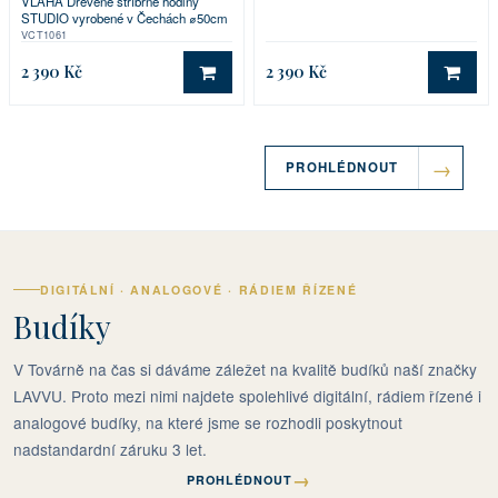
VLAHA Dřevěné stříbrné hodiny
STUDIO vyrobené v Čechách ⌀50cm
VCT1061
2 390 Kč
2 390 Kč
DO KOŠÍKU
DO 
PROHLÉDNOUT
DIGITÁLNÍ · ANALOGOVÉ · RÁDIEM ŘÍZENÉ
Budíky
V Továrně na čas si dáváme záležet na kvalitě budíků naší značky
LAVVU. Proto mezi nimi najdete spolehlivé digitální, rádiem řízené i
analogové budíky, na které jsme se rozhodli poskytnout
nadstandardní záruku 3 let.
→
PROHLÉDNOUT