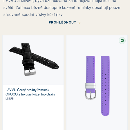
LAVVU a MINET, bývá označována za tu nejkvalitnější kůži na
světě. Zatímco běžně dostupné kožené řemínky obsahují pouze
slisované spodní vrstvy kůží (tzv.
→
PROHLÉDNOUT
SKL
LAVVU Černý prošitý řemínek
CROCO z luxusní kůže Top Grain
LSIUB