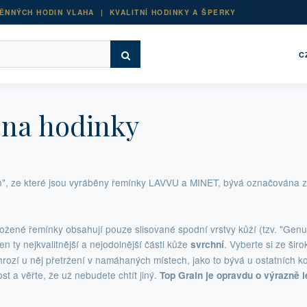
ĚNNÝCH HODIN VLAHA | KVALITNÍ HODINKY A ŠPERKY
C
na hodinky
n", ze které jsou vyráběny řemínky LAVVU a MINET, bývá označována 
žené řemínky obsahují pouze slisované spodní vrstvy kůží (tzv. "Genui
en ty nejkvalitnější a nejodolnější části kůže
. Vyberte si ze šir
svrchní
hrozí u něj přetržení v namáhaných místech, jako to bývá u ostatních k
st a věřte, že už nebudete chtít jiný.
Top Grain je opravdu o výrazně l