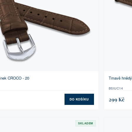
mínek CROCO - 20
Tmavě hnědý 
BSIUC14
299 Kč
DO KOŠÍKU
SKLADEM