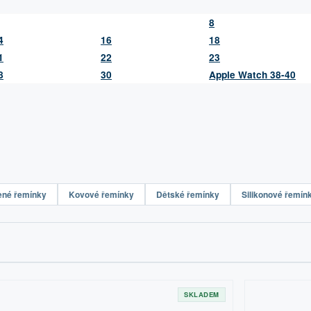
8
4
16
18
1
22
23
8
30
Apple Watch 38-40
ené řemínky
Kovové řemínky
Dětské řemínky
Silikonové řemín
SKLADEM