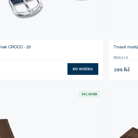
mínek CROCO - 20
Tmavě modrý
BSIUL14
299 Kč
DO KOŠÍKU
SKLADEM