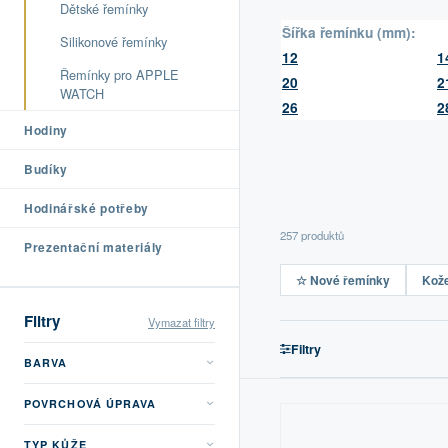
Dětské řemínky
Šířka řemínku (mm):
Silikonové řemínky
12
1
Řemínky pro APPLE
20
2
WATCH
26
2
Hodiny
Budíky
Hodinářské potřeby
257 produktů
Prezentační materiály
☆ Nové řemínky
Kož
Filtry
Vymazat filtry
Filtry
BARVA
POVRCHOVÁ ÚPRAVA
TYP KŮŽE