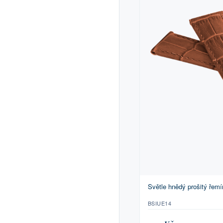
Světle hnědý prošitý ře
BSIUE14