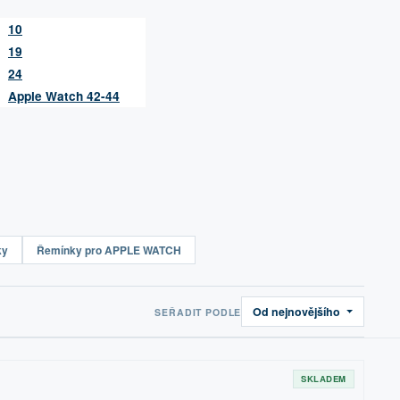
10
19
24
Apple Watch 42-44
ky
Řemínky pro APPLE WATCH
Od nejnovějšího
SEŘADIT PODLE
SKLADEM