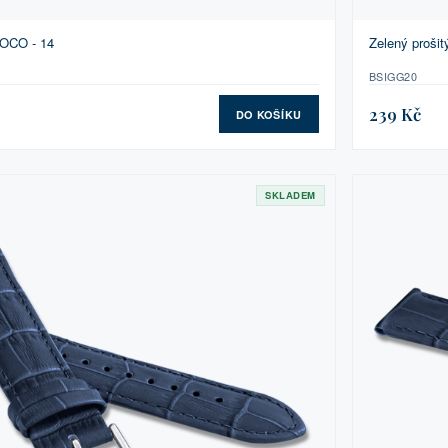
ROCO - 14
Zelený proši
BSIGG20
239 Kč
DO KOŠÍKU
SKLADEM