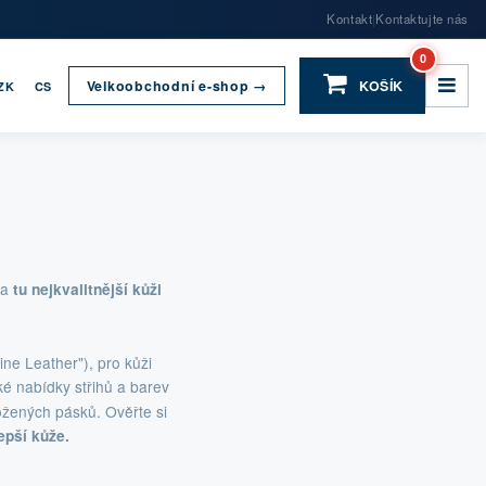
Kontakt
Kontaktujte nás
|
0
Velkoobchodní e-shop →
KOŠÍK
ZK
CS
za
tu nejkvalitnější kůži
ne Leather"), pro kůži
oké nabídky střihů a barev
ožených pásků. Ověřte si
epší kůže.