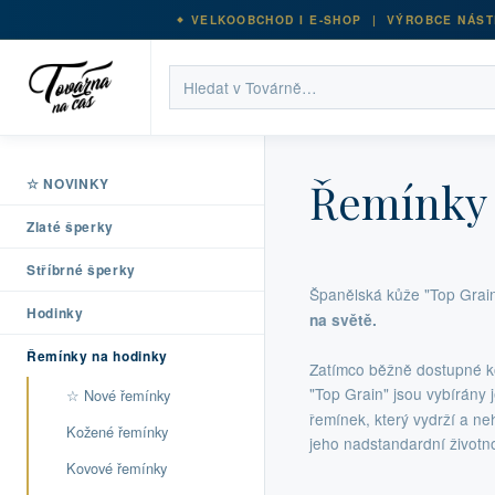
VELKOOBCHOD I E-SHOP | VÝROBCE NÁST
Řemínky 
☆ NOVINKY
Zlaté šperky
Stříbrné šperky
Španělská kůže "Top Grai
Hodinky
na světě.
Řemínky na hodinky
Zatímco běžně dostupné ko
"Top Grain" jsou vybírány j
☆ Nové řemínky
řemínek, který vydrží a ne
Kožené řemínky
jeho nadstandardní životno
Kovové řemínky