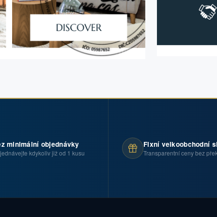
z minimální objednávky
Fixní velkoobchodní s
jednávejte kdykoliv již od 1 kusu
Transparentní ceny bez pře