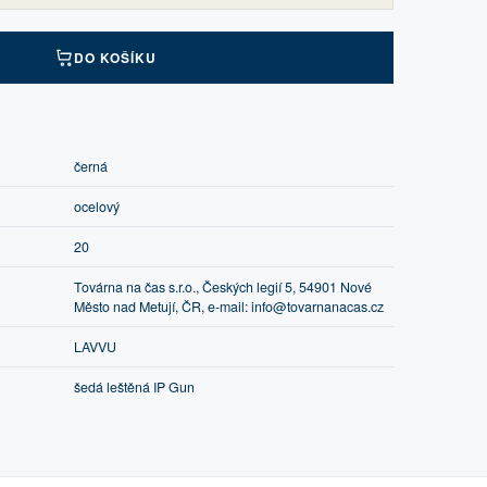
DO KOŠÍKU
černá
ocelový
20
Továrna na čas s.r.o., Českých legií 5, 54901 Nové
Město nad Metují, ČR, e-mail: info@tovarnanacas.cz
LAVVU
šedá leštěná IP Gun