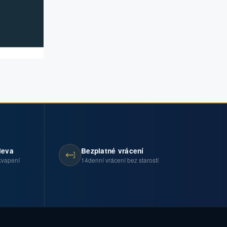
leva
Bezplatné vrácení
kvapení
14denní vrácení bez starostí