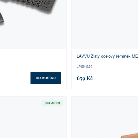
LAVVU Zlatý ocelový řemínek ME
LPSNG20
659 Kč
DO KOŠÍKU
SKLADEM