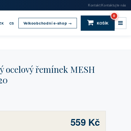
Kontakt
Kontaktujte nás
|
0
Velkoobchodní e-shop →
KOŠÍK
ZK
CS
ý ocelový řemínek MESH
20
559 Kč