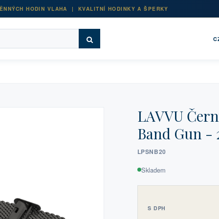
ĚNNÝCH HODIN VLAHA | KVALITNÍ HODINKY A ŠPERKY
C
LAVVU Čern
Band Gun - 
LPSNB20
Skladem
S DPH