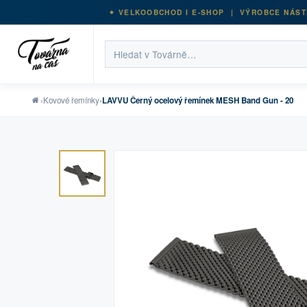
VELKOOBCHOD I E-SHOP | VÝROBCE NÁST
›
Kovové řemínky
›
LAVVU Černý ocelový řemínek MESH Band Gun - 20