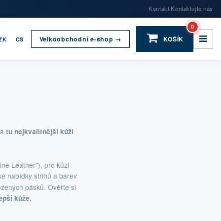
Kontakt
Kontaktujte nás
|
0
Velkoobchodní e-shop →
KOŠÍK
ZK
CS
za
tu nejkvalitnější kůži
ne Leather"), pro kůži
oké nabídky střihů a barev
ožených pásků. Ověřte si
epší kůže.