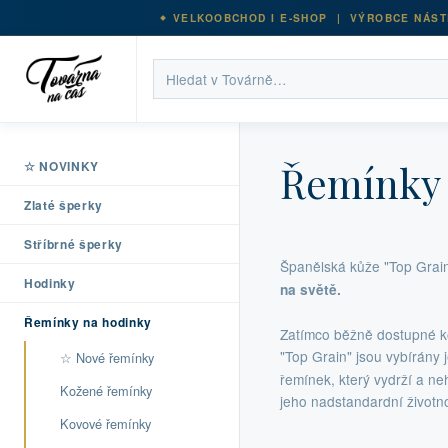
VELKOOBCHOD I E-SHOP | VÝROBCE NÁST
Řemínky 
☆ NOVINKY
Zlaté šperky
Stříbrné šperky
Španělská kůže "Top Grai
Hodinky
na světě.
Řemínky na hodinky
Zatímco běžně dostupné ko
"Top Grain" jsou vybírány j
☆ Nové řemínky
řemínek, který vydrží a ne
Kožené řemínky
jeho nadstandardní životno
Kovové řemínky