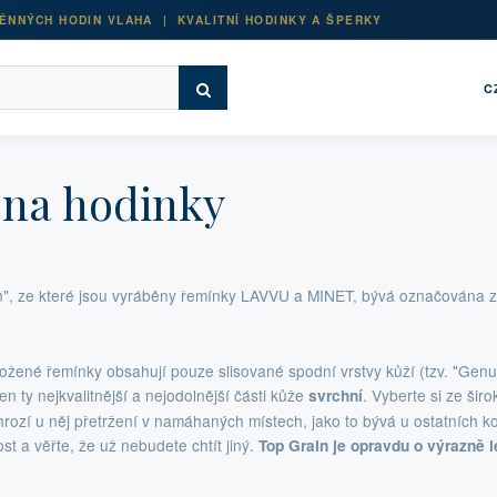
ĚNNÝCH HODIN VLAHA | KVALITNÍ HODINKY A ŠPERKY
C
na hodinky
n", ze které jsou vyráběny řemínky LAVVU a MINET, bývá označována 
žené řemínky obsahují pouze slisované spodní vrstvy kůží (tzv. "Genui
en ty nejkvalitnější a nejodolnější části kůže
. Vyberte si ze šir
svrchní
hrozí u něj přetržení v namáhaných místech, jako to bývá u ostatních k
st a věřte, že už nebudete chtít jiný.
Top Grain je opravdu o výrazně l