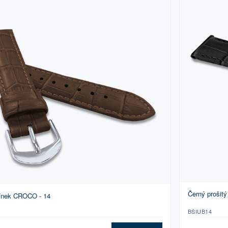
Černý prošit
mínek CROCO - 14
BSIUB14