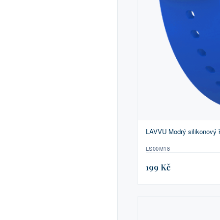
LAVVU Modrý silikonový ř
LS00M18
199 Kč