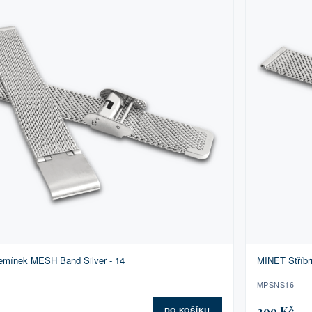
řemínek MESH Band Silver - 14
MINET Stříbr
MPSNS16
299 Kč
DO KOŠÍKU