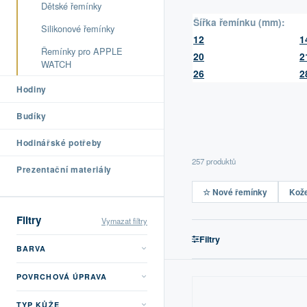
Dětské řemínky
Šířka řemínku (mm):
Silikonové řemínky
12
1
Řemínky pro APPLE
20
2
WATCH
26
2
Hodiny
Budíky
Hodinářské potřeby
257 produktů
Prezentační materiály
☆ Nové řemínky
Kož
Filtry
Vymazat filtry
Filtry
BARVA
POVRCHOVÁ ÚPRAVA
TYP KŮŽE