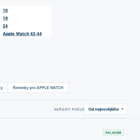
10
19
24
Apple Watch 42-44
ky
Řemínky pro APPLE WATCH
Od nejnovějšího
SEŘADIT PODLE
SKLADEM