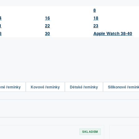
8
4
16
18
1
22
23
8
30
Apple Watch 38-40
ené řemínky
Kovové řemínky
Dětské řemínky
Silikonové řemín
SKLADEM