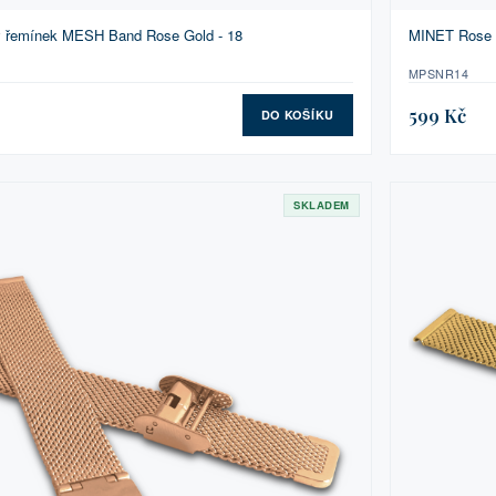
ý řemínek MESH Band Rose Gold - 18
MINET Rose 
MPSNR14
599 Kč
DO KOŠÍKU
SKLADEM