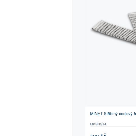
MINET Stříbrný ocelový 
MPSNS14
299 Kč