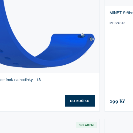
MINET Stříbr
MPSNS18
emínek na hodinky - 18
299 Kč
DO KOŠÍKU
SKLADEM