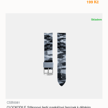
199 Kč
Skladem
CSB0081
CLOCKODILE Silikonový šedý maskáčový řemínek k dětským