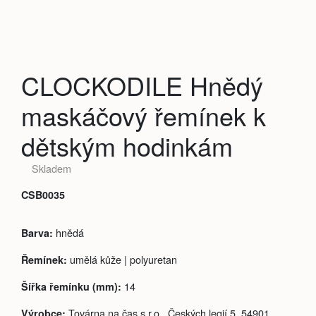
CLOCKODILE Hnědý
maskáčový řemínek k
dětským hodinkám
Skladem
CSB0035
hnědá
Barva:
umělá kůže | polyuretan
Řemínek:
14
Šířka řemínku (mm):
Továrna na čas s.r.o., Českých legií 5, 54901
Výrobce: