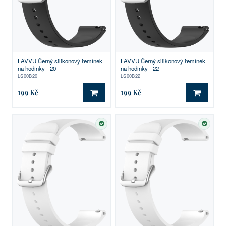
LAVVU Černý silikonový řemínek
LAVVU Černý silikonový řemínek
na hodinky - 20
na hodinky - 22
LS00B20
LS00B22
199 Kč
199 Kč
DO KOŠÍKU
DO KO
SKLADEM
SKLA