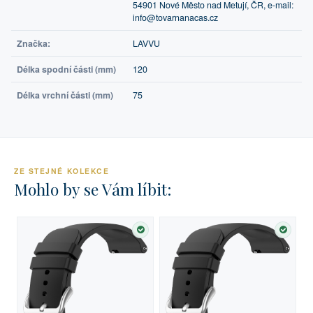
54901 Nové Město nad Metují, ČR, e-mail:
info@tovarnanacas.cz
Značka:
LAVVU
Délka spodní části (mm)
120
Délka vrchní části (mm)
75
ZE STEJNÉ KOLEKCE
Mohlo by se Vám líbit:
SKLADEM
SKLA