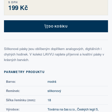
S DPH
199 Kč
DO KOŠÍKU
Silikonové pásky jsou oblíbeným doplňkem analogových, digitálních i
chytrých hodinek. V kolekci LAVVU najdete příjemné a kvalitní pásky v
krásných barvách.
PARAMETRY PRODUKTU
Barva:
modrá
Řemínek:
silikonový
Šířka řemínku (mm):
18
Výrobce:
Továrna na čas s.r.o., Českých legií 5,