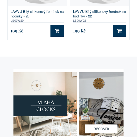
LAVVU Bílý silikonový řemínek na
LAVVU Bílý silikonový řemínek na
hodinky - 20
hodinky - 22
LS00W20
LS00W22
199 Kč
199 Kč
DO KOŠÍKU
DO KO