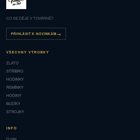
CO SE DĚJE V TOVÁRNĚ?
PŘIHLÁSIT K NOVINKÁM
VŠECHNY VÝROBKY
ZLATO
STŘÍBRO
HODINKY
ŘEMÍNKY
HODINY
BUDÍKY
STROJKY
INFO
O nás