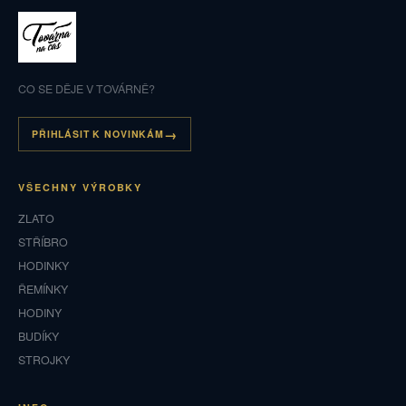
CO SE DĚJE V TOVÁRNĚ?
PŘIHLÁSIT K NOVINKÁM
VŠECHNY VÝROBKY
ZLATO
STŘÍBRO
HODINKY
ŘEMÍNKY
HODINY
BUDÍKY
STROJKY