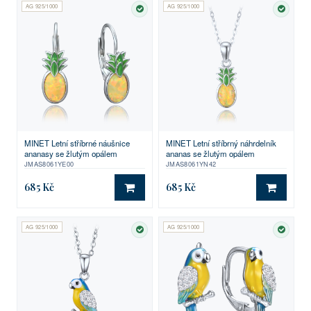
AG 925/1000
AG 925/1000
SKLADEM
SKLA
MINET Letní stříbrné náušnice
MINET Letní stříbrný náhrdelník
ananasy se žlutým opálem
ananas se žlutým opálem
JMAS8061YE00
JMAS8061YN42
685 Kč
685 Kč
DO KOŠÍKU
DO KO
AG 925/1000
AG 925/1000
SKLADEM
SKLA