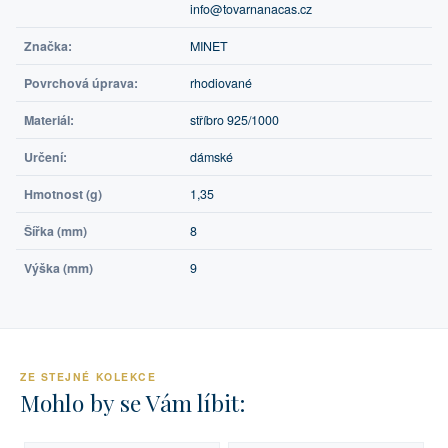
info@tovarnanacas.cz
Značka:
MINET
Povrchová úprava:
rhodiované
Materiál:
stříbro 925/1000
Určení:
dámské
Hmotnost (g)
1,35
Šířka (mm)
8
Výška (mm)
9
ZE STEJNÉ KOLEKCE
Mohlo by se Vám líbit: