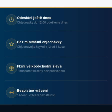
Odeslání ještě dnes
Objednávky do 12:00 odešleme dnes
Bez minimální objednávky
Objednávejte kdykoliv již od 1 kusu
Fixní velkoobchodní sleva
Transparentní ceny bez překvapení
Bezplatné vrácení
14denní vrácení bez starostí