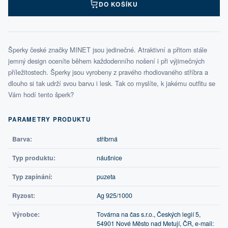
DO KOŠÍKU
Šperky české značky MINET jsou jedinečné. Atraktivní a přitom stále
jemný design oceníte během každodenního nošení i při výjimečných
příležitostech. Šperky jsou vyrobeny z pravého rhodiovaného stříbra a
dlouho si tak udrží svou barvu i lesk. Tak co myslíte, k jakému outfitu se
Vám hodí tento šperk?
PARAMETRY PRODUKTU
Barva:
stříbrná
Typ produktu:
náušnice
Typ zapínání:
puzeta
Ryzost:
Ag 925/1000
Výrobce:
Továrna na čas s.r.o., Českých legií 5,
54901 Nové Město nad Metují, ČR, e-mail: