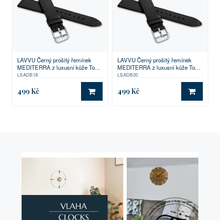
LAVVU Černý prošitý řemínek
LAVVU Černý prošitý řemínek
MEDITERRA z luxusní kůže Top
MEDITERRA z luxusní kůže Top
Grain - 18
Grain - 20
LSADB18
LSADB20
499 Kč
499 Kč
DO KOŠÍKU
DO KO