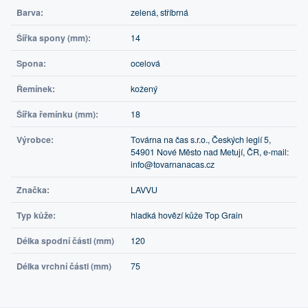
Barva:
zelená, stříbrná
Šířka spony (mm):
14
Spona:
ocelová
Řemínek:
kožený
Šířka řemínku (mm):
18
Výrobce:
Továrna na čas s.r.o., Českých legií 5,
54901 Nové Město nad Metují, ČR, e-mail:
info@tovarnanacas.cz
Značka:
LAVVU
Typ kůže:
hladká hovězí kůže Top Grain
Délka spodní části (mm)
120
Délka vrchní části (mm)
75