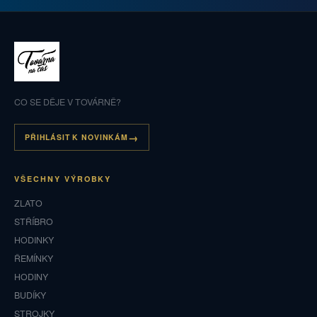
CO SE DĚJE V TOVÁRNĚ?
PŘIHLÁSIT K NOVINKÁM
VŠECHNY VÝROBKY
ZLATO
STŘÍBRO
HODINKY
ŘEMÍNKY
HODINY
BUDÍKY
STROJKY