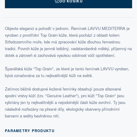
DO KOŠÍKU
Objevte eleganci a pohodlí v jednom. Řemínek LAVVU MEDITERRA je
vyroben z prvotřídní Top Grain kůže, která pochází z oblasti kolem
Středozemního moře, kde má zpracování kůže dlouhou řemeslnou
tradici. Povrch kůže je jemně leštěný, nadstandardně měkký, příjemný na
dotek a zároveň si zachovává vysokou odolnost vůči opotřebení.
Španělská kůže "Top Grain", ze které je tento řemínek LAVVU vyroben,
bývá označována za tu nejkvalitnější kůži na světě.
Zatímco běžně dostupné kožené řemínky obsahují pouze slisované
spodní vrstvy kůží (tzv. "Genuine Leather"), pro kůži "Top Grain" jsou
vybírány jen ty nejkvalitnější a nejodolnější části kůže svrchní. Ty jsou
následně rozřezány na přesné díly, ekologicky obarveny přírodními
barvami a sešity bavlněnou nití.
PARAMETRY PRODUKTU