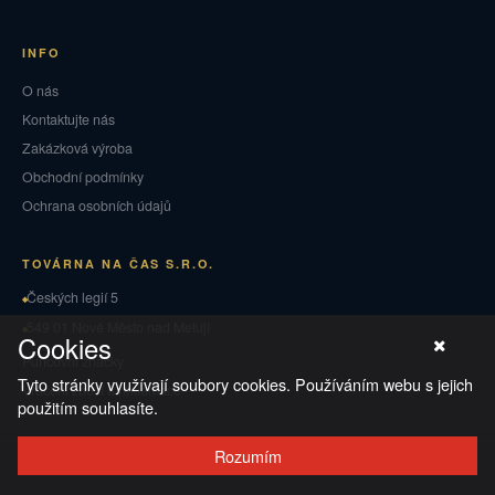
INFO
O nás
Kontaktujte nás
Zakázková výroba
Obchodní podmínky
Ochrana osobních údajů
TOVÁRNA NA ČAS S.R.O.
Českých legií 5
549 01 Nové Město nad Metují
Cookies
Puncovní značky
Tyto stránky využívají soubory cookies. Používáním webu s jejich
Vrácení zboží a reklamace
použitím souhlasíte.
Rozumím
© 2026 TOVÁRNA NA ČAS
·
Ochrana osobních údajů
·
Obchodní podmínky