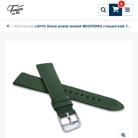
0
›
☆ Nové řemínky
›
LAVVU Zelený prošitý řemínek MEDITERRA z luxusní kůže Top Grain - 18