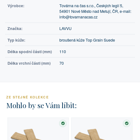
Výrobce:
Továrna na čas s.r.o., Českých legií 5,
54901 Nové Město nad Metují, ČR, e-mail:
info@tovarnanacas.cz
Značka:
LAVVU
Typ kůže:
broušená kůže Top Grain Suede
Délka spodní části (mm)
110
Délka vrchní části (mm)
70
ZE STEJNÉ KOLEKCE
Mohlo by se Vám líbit:
SKLADEM
SKLA