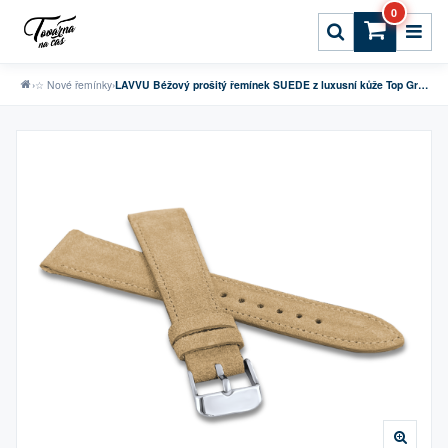
0
›
☆ Nové řemínky
›
LAVVU Béžový prošitý řemínek SUEDE z luxusní kůže Top Grain - 16