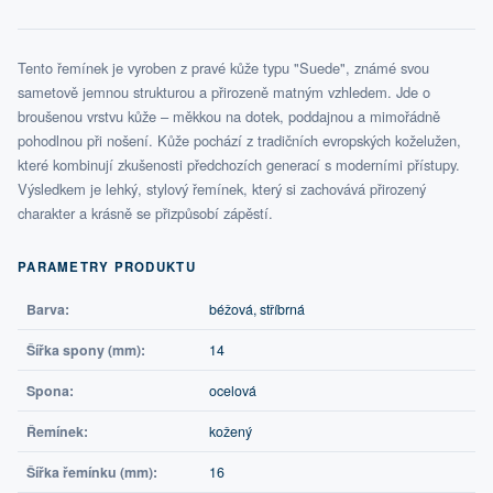
Tento řemínek je vyroben z pravé kůže typu "Suede", známé svou
sametově jemnou strukturou a přirozeně matným vzhledem. Jde o
broušenou vrstvu kůže – měkkou na dotek, poddajnou a mimořádně
pohodlnou při nošení. Kůže pochází z tradičních evropských koželužen,
které kombinují zkušenosti předchozích generací s moderními přístupy.
Výsledkem je lehký, stylový řemínek, který si zachovává přirozený
charakter a krásně se přizpůsobí zápěstí.
PARAMETRY PRODUKTU
Barva:
béžová, stříbrná
Šířka spony (mm):
14
Spona:
ocelová
Řemínek:
kožený
Šířka řemínku (mm):
16