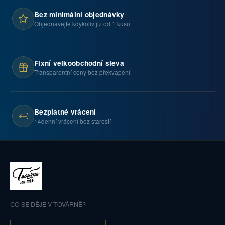
Bez minimální objednávky
Objednávejte kdykoliv již od 1 kusu
Fixní velkoobchodní sleva
Transparentní ceny bez překvapení
Bezplatné vrácení
14denní vrácení bez starostí
CO SE DĚJE V TOVÁRNĚ?