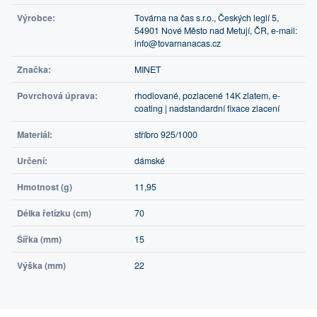
Výrobce:
Továrna na čas s.r.o., Českých legií 5,
54901 Nové Město nad Metují, ČR, e-mail:
info@tovarnanacas.cz
Značka:
MINET
Povrchová úprava:
rhodiované, pozlacené 14K zlatem, e-
coating | nadstandardní fixace zlacení
Materiál:
stříbro 925/1000
Určení:
dámské
Hmotnost (g)
11,95
Délka řetízku (cm)
70
Šířka (mm)
15
Výška (mm)
22