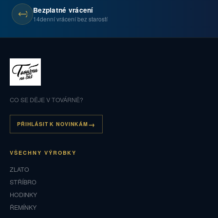
Bezplatné vrácení
14denní vrácení bez starostí
CO SE DĚJE V TOVÁRNĚ?
PŘIHLÁSIT K NOVINKÁM
VŠECHNY VÝROBKY
ZLATO
STŘÍBRO
HODINKY
ŘEMÍNKY