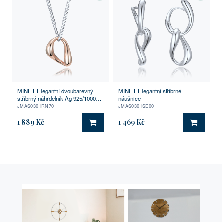
MINET Elegantní dvoubarevný
MINET Elegantní stříbrné
stříbrný náhrdelník Ag 925/1000
náušnice
11,90g
JMAS0301RN70
JMAS0301SE00
1 889 Kč
1 469 Kč
DO KOŠÍKU
DO KO