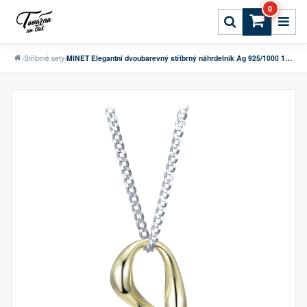
0
›
Stříbrné sety
›
MINET Elegantní dvoubarevný stříbrný náhrdelník Ag 925/1000 11,95g