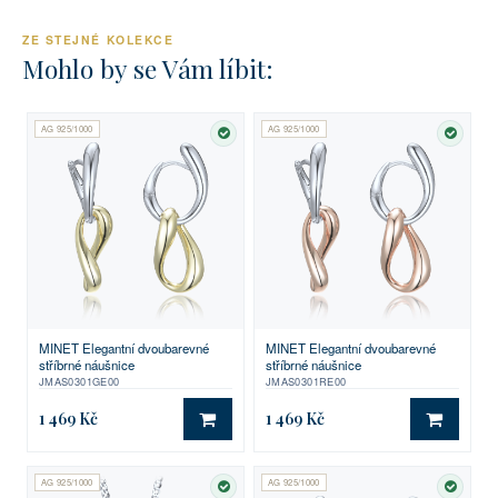
ZE STEJNÉ KOLEKCE
Mohlo by se Vám líbit:
AG 925/1000
AG 925/1000
SKLADEM
SKLA
MINET Elegantní dvoubarevné
MINET Elegantní dvoubarevné
stříbrné náušnice
stříbrné náušnice
JMAS0301GE00
JMAS0301RE00
1 469 Kč
1 469 Kč
DO KOŠÍKU
DO KO
AG 925/1000
AG 925/1000
SKLADEM
SKLA