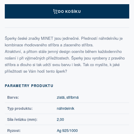
DO KOŠÍKU
Šperky české značky MINET jsou jedinečné. Předností náhrdelníku je
kombinace rhodiovaného stříbra a zlaceného stříbra.
Atraktivní, a přitom stále jemný design oceníte během každodenního
nošení i při výjimečných příležitostech. Šperky jsou vyrobeny z pravého
stříbra a dlouho si tak udrží svou barvu i lesk. Tak co myslíte, k jaké
příležitosti se Vám hodí tento šperk?
PARAMETRY PRODUKTU
Barva:
zlatá, stříbrná
Typ produktu:
náhrdelník
Síla řetízku (mm):
2,00
Ryzost:
Ag 925/1000