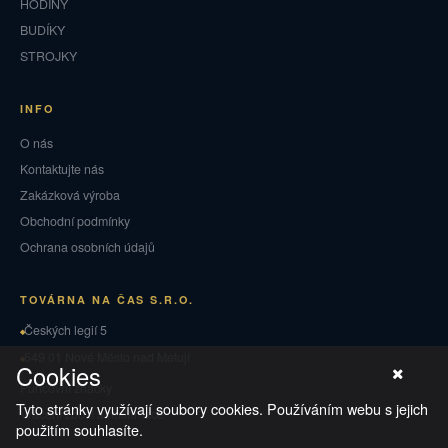
HODINY
BUDÍKY
STROJKY
INFO
O nás
Kontaktujte nás
Zakázková výroba
Obchodní podmínky
Ochrana osobních údajů
TOVÁRNA NA ČAS S.R.O.
Českých legií 5
549 01 Nové Město nad Metují
Cookies
Puncovní značky
Tyto stránky využívají soubory cookies. Používáním webu s jejich
Vrácení zboží a reklamace
použitím souhlasíte.