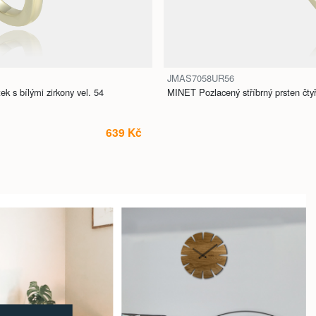
JMAS7058UR56
ek s bílými zirkony vel. 54
MINET Pozlacený stříbrný prsten čtyřl
639 Kč