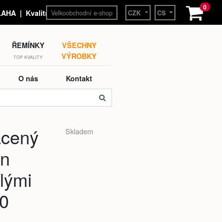
0
Velkoobchodní e-shop
HA | Kvalitní hodinky a
CZK
CS
ŘEMÍNKY
VŠECHNY
VÝROBKY
TOP KVALITY
O nás
Kontakt
acený
Skladem
en
ílými
50