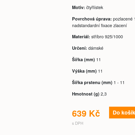
čtyřlístek
Motiv:
pozlacené 1
Povrchová úprava:
nadstandardní fixace zlacení
stříbro 925/1000
Materiál:
dámské
Určení:
11
Šířka (mm)
11
Výška (mm)
1 - 11
Šířka prstenu (mm)
2,3
Hmotnost (g)
639 Kč
Do koší
s DPH