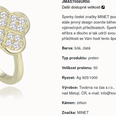
JMAS7058UR50
Další dostupné velikosti
Šperky české značky MINET jsou 
stále jemný design oceníte běhe
výjimečných příležitostech. Špe
stříbra a dlouho si tak udrží svou
příležitosti se Vám hodí tento šp
bílá, zlatá
Barva:
prsten
Typ produktu:
50
Velikost prstenu:
Ag 925/1000
Ryzost:
Továrna na čas s.r.o.
Výrobce:
nad Metují, ČR, e-mail: info@to
zirkon
Kámen:
MINET
Značka: