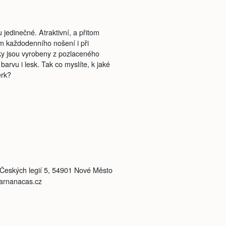
jedinečné. Atraktivní, a přitom
m každodenního nošení i při
rky jsou vyrobeny z pozlaceného
 barvu i lesk. Tak co myslíte, k jaké
erk?
, Českých legií 5, 54901 Nové Město
varnanacas.cz