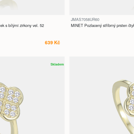
JMAS7058UR60
ek s bílými zirkony vel. 52
MINET Pozlacený stříbrný prsten čtyřl
639 Kč
Skladem