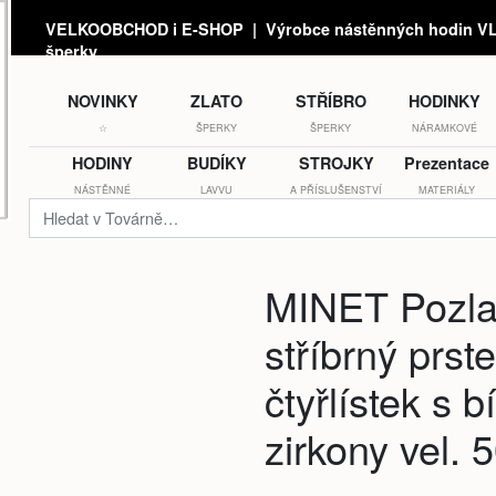
VELKOOBCHOD i E-SHOP | Výrobce nástěnných hodin VLA
šperky
NOVINKY
ZLATO
STŘÍBRO
HODINKY
☆
ŠPERKY
ŠPERKY
NÁRAMKOVÉ
HODINY
BUDÍKY
STROJKY
Prezentace
NÁSTĚNNÉ
LAVVU
A PŘÍSLUŠENSTVÍ
MATERIÁLY
MINET Pozl
stříbrný prst
čtyřlístek s b
zirkony vel. 