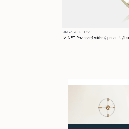
JMAS7058UR54
MINET Pozlacený stříbrný prsten čtyřlíst