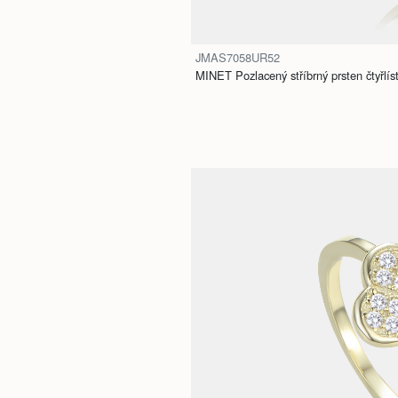
JMAS7058UR52
MINET Pozlacený stříbrný prsten čtyřlíst