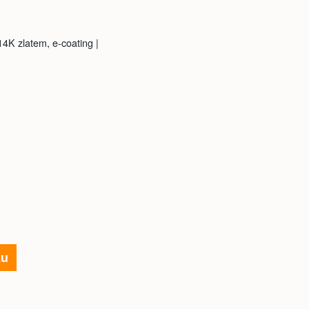
4K zlatem, e-coating |
ku