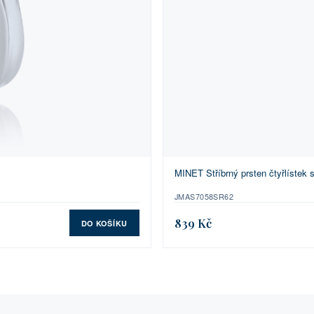
MINET Stříbrný prsten čtyřlístek s
JMAS7058SR62
839 Kč
DO KOŠÍKU