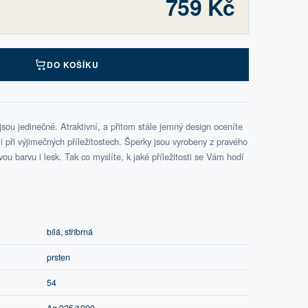
759 Kč
DO KOŠÍKU
ou jedinečné. Atraktivní, a přitom stále jemný design oceníte
při výjimečných příležitostech. Šperky jsou vyrobeny z pravého
svou barvu i lesk. Tak co myslíte, k jaké příležitosti se Vám hodí
bílá, stříbrná
prsten
54