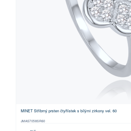
MINET Stříbrný prsten čtyřlístek s bílými zirkony vel. 60
JMAS7058SR60