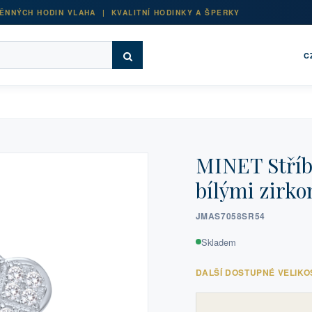
ĚNNÝCH HODIN VLAHA | KVALITNÍ HODINKY A ŠPERKY
C
MINET Stříbr
bílými zirkon
JMAS7058SR54
Skladem
DALŠÍ DOSTUPNÉ VELIKO