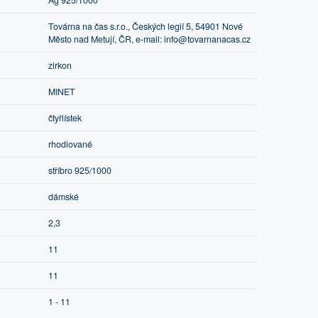
Ag 925/1000
Továrna na čas s.r.o., Českých legií 5, 54901 Nové
Město nad Metují, ČR, e-mail: info@tovarnanacas.cz
zirkon
MINET
čtyřlístek
rhodiované
stříbro 925/1000
dámské
2,3
11
11
1 - 11