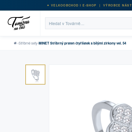
VELKOOBCHOD I E-SHOP | VÝROBCE NÁST
›
Stříbrné sety
›
MINET Stříbrný prsten čtyřlístek s bílými zirkony vel. 54