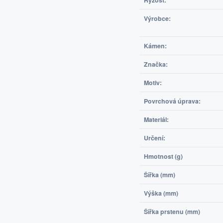
Ryzost:
Výrobce:
Kámen:
Značka:
Motiv:
Povrchová úprava:
Materiál:
Určení:
Hmotnost (g)
Šířka (mm)
Výška (mm)
Šířka prstenu (mm)