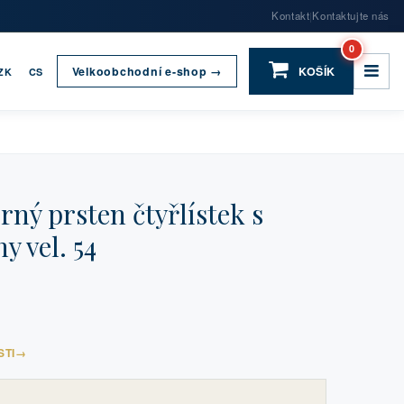
Kontakt
Kontaktujte nás
|
0
Velkoobchodní e-shop →
KOŠÍK
ZK
CS
ný prsten čtyřlístek s
y vel. 54
STI
→