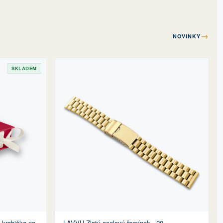
→
NOVINKY
SKLADEM
krabička na
LAVVU Zlatý ocelový řemínek - 20