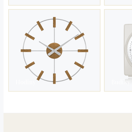
Hodiny
Budíky