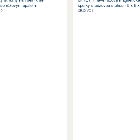
se růžovým opálem
šperky s béžovou stuhou - 5 x 5 
40
XBJXVC1