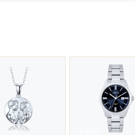
é šperky
Hodinky