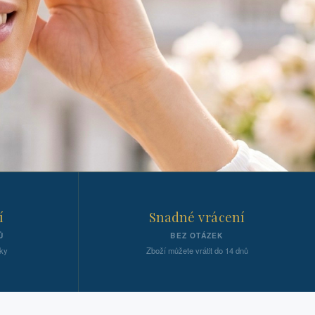
í
Snadné vrácení
Ů
BEZ OTÁZEK
ky
Zboží můžete vrátit do 14 dnů