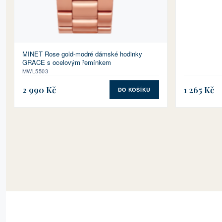
MINET Rose gold-modré dámské hodinky
GRACE s ocelovým řemínkem
MWL5503
2 990 Kč
1 265 Kč
DO KOŠÍKU