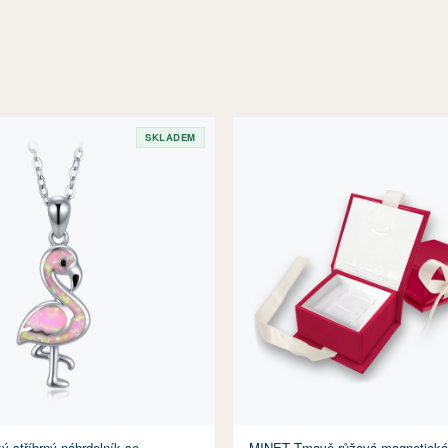
SKLADEM
 stříbrný náhrdelník se
MINET Tmavě růžová magnetická 