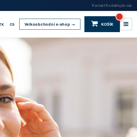
Kontakt
Kontaktujte nás
|
Velkoobchodní e-shop →
KOŠÍK
ZK
CS