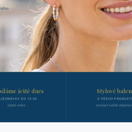
aného
íláme ještě dnes
Stylové balen
JEDNÁVKY DO 12:00
U VŠECH PRODUKT
přijaté online
součástí každé objednáv