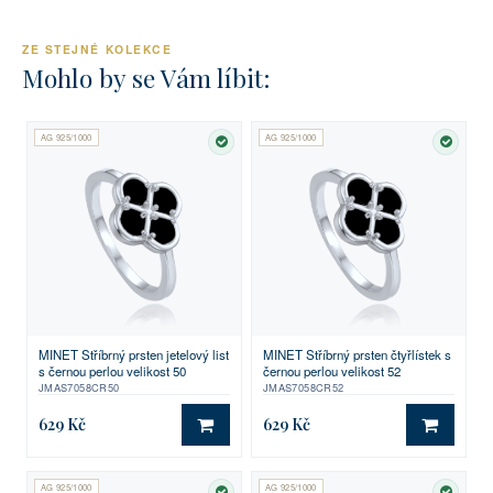
ZE STEJNÉ KOLEKCE
Mohlo by se Vám líbit:
AG 925/1000
AG 925/1000
SKLADEM
SKLA
MINET Stříbrný prsten jetelový list
MINET Stříbrný prsten čtyřlístek s
s černou perlou velikost 50
černou perlou velikost 52
JMAS7058CR50
JMAS7058CR52
629 Kč
629 Kč
DO KOŠÍKU
DO KO
AG 925/1000
AG 925/1000