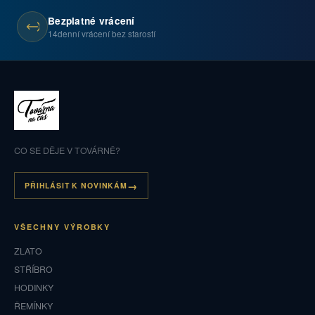
Bezplatné vrácení
14denní vrácení bez starostí
CO SE DĚJE V TOVÁRNĚ?
PŘIHLÁSIT K NOVINKÁM
VŠECHNY VÝROBKY
ZLATO
STŘÍBRO
HODINKY
ŘEMÍNKY