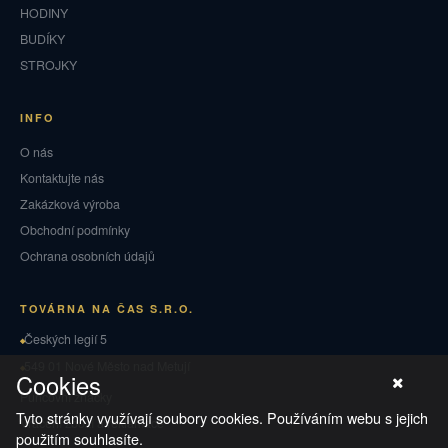
HODINY
BUDÍKY
STROJKY
INFO
O nás
Kontaktujte nás
Zakázková výroba
Obchodní podmínky
Ochrana osobních údajů
TOVÁRNA NA ČAS S.R.O.
Českých legií 5
549 01 Nové Město nad Metují
Cookies
Puncovní značky
Tyto stránky využívají soubory cookies. Používáním webu s jejich
Vrácení zboží a reklamace
použitím souhlasíte.