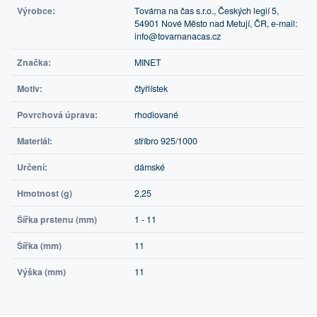
Výrobce:
Továrna na čas s.r.o., Českých legií 5,
54901 Nové Město nad Metují, ČR, e-mail:
info@tovarnanacas.cz
Značka:
MINET
Motiv:
čtyřlístek
Povrchová úprava:
rhodiované
Materiál:
stříbro 925/1000
Určení:
dámské
Hmotnost (g)
2,25
Šířka prstenu (mm)
1 - 11
Šířka (mm)
11
Výška (mm)
11