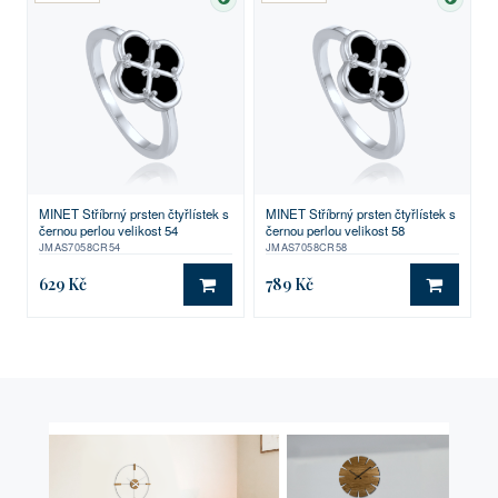
SKLADEM
SKLA
MINET Stříbrný prsten čtyřlístek s
MINET Stříbrný prsten čtyřlístek s
černou perlou velikost 54
černou perlou velikost 58
JMAS7058CR54
JMAS7058CR58
629 Kč
789 Kč
DO KOŠÍKU
DO KO