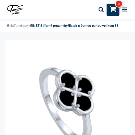
0
›
Stříbrné sety
›
MINET Stříbrný prsten čtyřlístek s černou perlou velikost 56