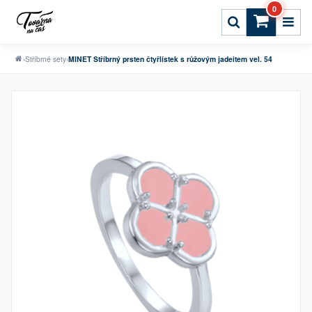
0
›
Stříbrné sety
›
MINET Stříbrný prsten čtyřlístek s růžovým jadeitem vel. 54