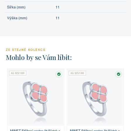
Šířka (mm)
11
Výška (mm)
11
ZE STEJNÉ KOLEKCE
Mohlo by se Vám líbit:
AG 925/1000
AG 925/1000
SKLADEM
SKLA
MINET Stříbrný prsten čtyřlístek s
MINET Stříbrný prsten čtyřlístek s