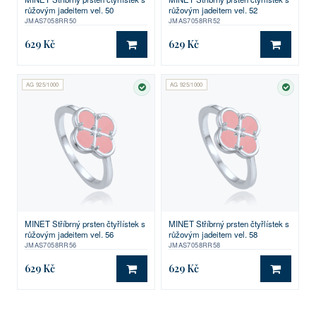
růžovým jadeitem vel. 50
růžovým jadeitem vel. 52
JMAS7058RR50
JMAS7058RR52
629 Kč
629 Kč
DO KOŠÍKU
DO KO
AG 925/1000
AG 925/1000
SKLADEM
SKLA
MINET Stříbrný prsten čtyřlístek s
MINET Stříbrný prsten čtyřlístek s
růžovým jadeitem vel. 56
růžovým jadeitem vel. 58
JMAS7058RR56
JMAS7058RR58
629 Kč
629 Kč
DO KOŠÍKU
DO KO