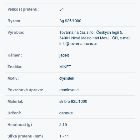
Velikost prstenu:
54
Ryzost:
Ag 925/1000
Výrobce:
Továrna na čas s.r.o., Českých legií 5,
54901 Nové Město nad Metují, ČR, e-mail:
info@tovarnanacas.cz
Kámen:
jadeit
Značka:
MINET
Motiv:
čtyřlístek
Povrchová úprava:
rhodiované
Materiál:
stříbro 925/1000
Určení:
dámské
Hmotnost (g)
2,15
Šířka prstenu (mm)
1 - 11