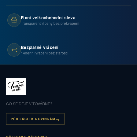
Fixní velkoobchodní sleva
Transparentní ceny bez překvapení
Bezplatné vrácení
14denní vrácení bez starostí
CO SE DĚJE V TOVÁRNĚ?
PŘIHLÁSIT K NOVINKÁM
VŠECHNY VÝROBKY