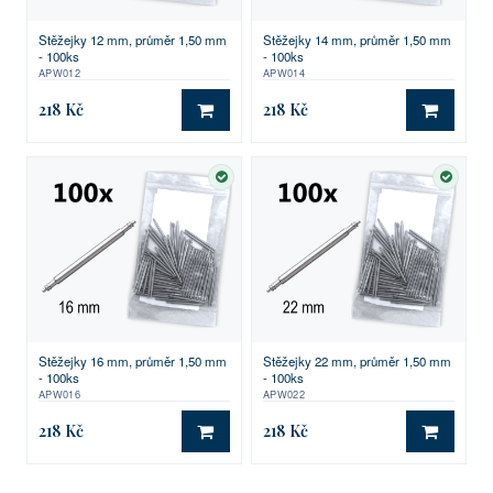
Stěžejky 12 mm, průměr 1,50 mm
Stěžejky 14 mm, průměr 1,50 mm
- 100ks
- 100ks
APW012
APW014
218 Kč
218 Kč
DO KOŠÍKU
DO KO
SKLADEM
SKLA
Stěžejky 16 mm, průměr 1,50 mm
Stěžejky 22 mm, průměr 1,50 mm
- 100ks
- 100ks
APW016
APW022
218 Kč
218 Kč
DO KOŠÍKU
DO KO