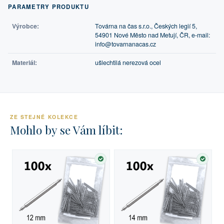
PARAMETRY PRODUKTU
Výrobce:
Továrna na čas s.r.o., Českých legií 5,
54901 Nové Město nad Metují, ČR, e-mail:
info@tovarnanacas.cz
Materiál:
ušlechtilá nerezová ocel
ZE STEJNÉ KOLEKCE
Mohlo by se Vám líbit:
SKLADEM
SKLA