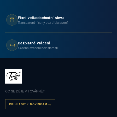
Fixní velkoobchodní sleva
Transparentní ceny bez překvapení
Bezplatné vrácení
14denní vrácení bez starostí
CO SE DĚJE V TOVÁRNĚ?
PŘIHLÁSIT K NOVINKÁM