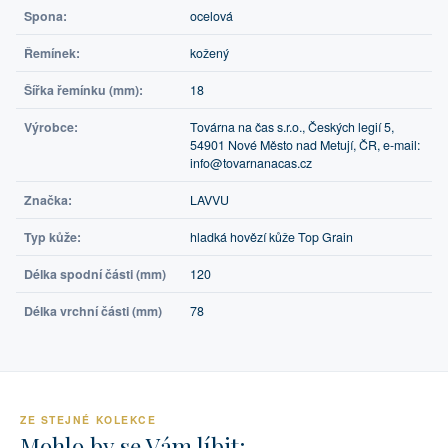
Spona:
ocelová
Řemínek:
kožený
Šířka řemínku (mm):
18
Výrobce:
Továrna na čas s.r.o., Českých legií 5,
54901 Nové Město nad Metují, ČR, e-mail:
info@tovarnanacas.cz
Značka:
LAVVU
Typ kůže:
hladká hovězí kůže Top Grain
Délka spodní části (mm)
120
Délka vrchní části (mm)
78
ZE STEJNÉ KOLEKCE
Mohlo by se Vám líbit: