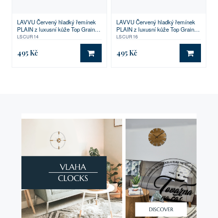
LAVVU Červený hladký řemínek
LAVVU Červený hladký řemínek
PLAIN z luxusní kůže Top Grain -
PLAIN z luxusní kůže Top Grain -
14
16
LSCUR14
LSCUR16
495 Kč
495 Kč
DO KOŠÍKU
DO KO