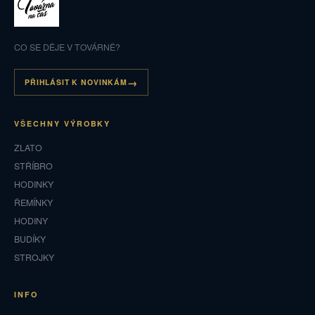
CO SE DĚJE V TOVÁRNĚ?
PŘIHLÁSIT K NOVINKÁM
VŠECHNY VÝROBKY
ZLATO
STŘÍBRO
HODINKY
ŘEMÍNKY
HODINY
BUDÍKY
STROJKY
INFO