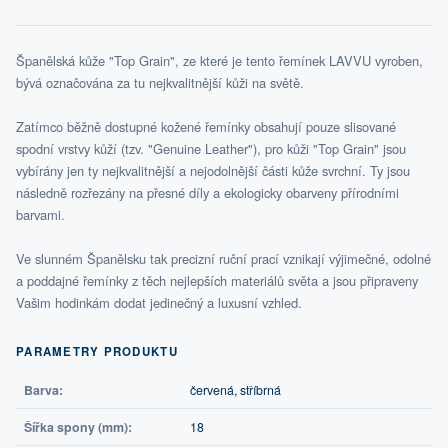
Španělská kůže "Top Grain", ze které je tento řemínek LAVVU vyroben,
bývá označována za tu nejkvalitnější kůži na světě.
Zatímco běžně dostupné kožené řemínky obsahují pouze slisované
spodní vrstvy kůží (tzv. "Genuine Leather"), pro kůži "Top Grain" jsou
vybírány jen ty nejkvalitnější a nejodolnější části kůže svrchní. Ty jsou
následně rozřezány na přesné díly a ekologicky obarveny přírodními
barvami.
Ve slunném Španělsku tak precizní ruční prací vznikají výjimečné, odolné
a poddajné řemínky z těch nejlepších materiálů světa a jsou připraveny
Vašim hodinkám dodat jedinečný a luxusní vzhled.
PARAMETRY PRODUKTU
Barva:
červená, stříbrná
Šířka spony (mm):
18