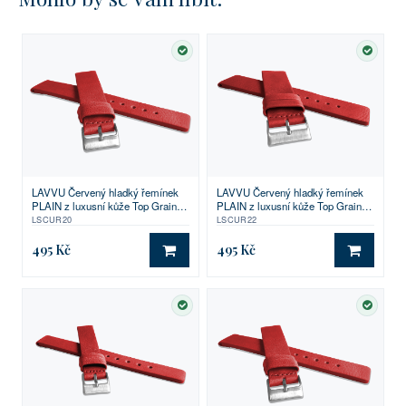
SKLADEM
SKLA
LAVVU Červený hladký řemínek
LAVVU Červený hladký řemínek
PLAIN z luxusní kůže Top Grain -
PLAIN z luxusní kůže Top Grain -
20
22
LSCUR20
LSCUR22
495 Kč
495 Kč
DO KOŠÍKU
DO KO
SKLADEM
SKLA