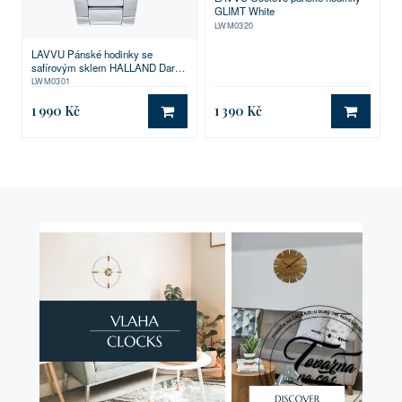
GLIMT White
LWM0320
LAVVU Pánské hodinky se
safírovým sklem HALLAND Dark
Grey
LWM0301
1 990 Kč
1 390 Kč
DO KOŠÍKU
DO KO