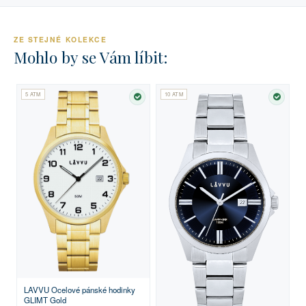
ZE STEJNÉ KOLEKCE
Mohlo by se Vám líbit:
5 ATM
10 ATM
SKLADEM
SKLA
LAVVU Ocelové pánské hodinky
GLIMT Gold