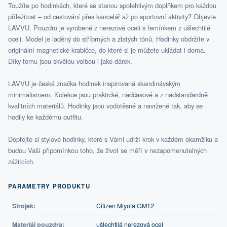
Toužíte po hodinkách, které se stanou spolehlivým doplňkem pro každou
příležitost – od cestování přes kancelář až po sportovní aktivity? Objevte
LAVVU. Pouzdro je vyrobené z nerezové oceli s řemínkem z ušlechtilé
oceli. Model je laděný do stříbrných a zlatých tónů. Hodinky obdržíte v
originální magnetické krabičce, do které si je můžete ukládat i doma.
Díky tomu jsou skvělou volbou i jako dárek.
LAVVU je česká značka hodinek inspirovaná skandinávským
minimalismem. Kolekce jsou praktické, nadčasové a z nadstandardně
kvalitních materiálů. Hodinky jsou vodotěsné a navržené tak, aby se
hodily ke každému outfitu.
Dopřejte si stylové hodinky, které s Vámi udrží krok v každém okamžiku a
budou Vaší připomínkou toho, že život se měří v nezapomenutelných
zážitcích.
PARAMETRY PRODUKTU
Strojek:
Citizen Miyota GM12
Materiál pouzdra:
ušlechtilá nerezová ocel