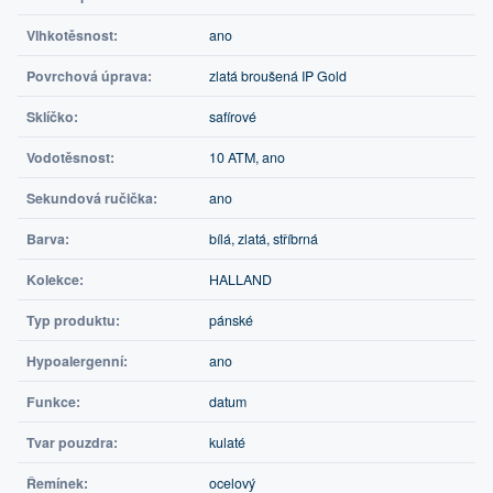
Vlhkotěsnost:
ano
Povrchová úprava:
zlatá broušená IP Gold
Sklíčko:
safírové
Vodotěsnost:
10 ATM, ano
Sekundová ručička:
ano
Barva:
bílá, zlatá, stříbrná
Kolekce:
HALLAND
Typ produktu:
pánské
Hypoalergenní:
ano
Funkce:
datum
Tvar pouzdra:
kulaté
Řemínek:
ocelový