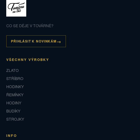
CO SE DĚJE V TOVÁRNĚ?
PŘIHLÁSIT K NOVINKÁM
VŠECHNY VÝROBKY
ZLATO
STŘÍBRO
HODINKY
ŘEMÍNKY
HODINY
BUDÍKY
STROJKY
INFO