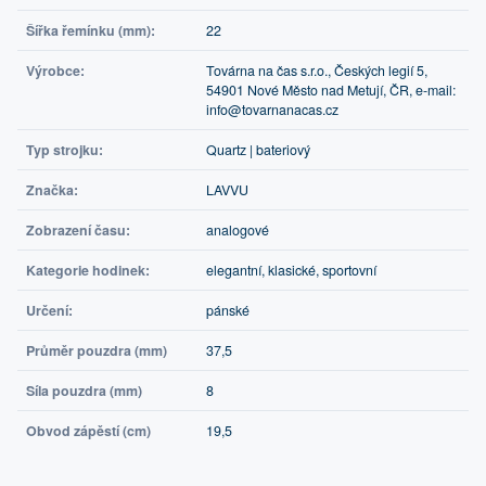
Šířka řemínku (mm):
22
Výrobce:
Továrna na čas s.r.o., Českých legií 5,
54901 Nové Město nad Metují, ČR, e-mail:
info@tovarnanacas.cz
Typ strojku:
Quartz | bateriový
Značka:
LAVVU
Zobrazení času:
analogové
Kategorie hodinek:
elegantní, klasické, sportovní
Určení:
pánské
Průměr pouzdra (mm)
37,5
Síla pouzdra (mm)
8
Obvod zápěstí (cm)
19,5