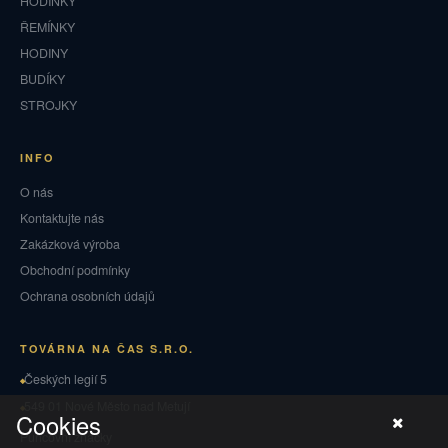
HODINKY
ŘEMÍNKY
HODINY
BUDÍKY
STROJKY
INFO
O nás
Kontaktujte nás
Zakázková výroba
Obchodní podmínky
Ochrana osobních údajů
TOVÁRNA NA ČAS S.R.O.
Českých legií 5
549 01 Nové Město nad Metují
Cookies
Puncovní značky