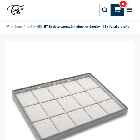
0
›
☆ Ostatní novinky
›
MINET Šedé prezentační plato na šperky - 15x řetízky s přívěskem / drobné sety - 31,5 x 22,5 cm