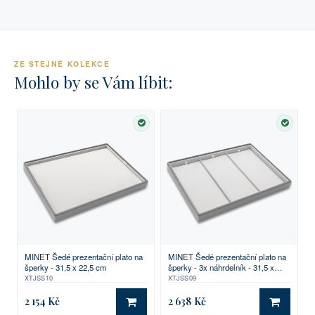
ZE STEJNÉ KOLEKCE
Mohlo by se Vám líbit:
SKLADEM
SKLA
MINET Šedé prezentační plato na
MINET Šedé prezentační plato na
šperky - 31,5 x 22,5 cm
šperky - 3x náhrdelník - 31,5 x
22,5 cm
XTJSS10
XTJSS09
2 154 Kč
2 638 Kč
DO KOŠÍKU
DO KO