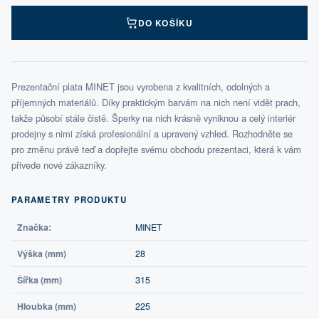
DO KOŠÍKU
Prezentační plata MINET jsou vyrobena z kvalitních, odolných a
příjemných materiálů. Díky praktickým barvám na nich není vidět prach,
takže působí stále čistě. Šperky na nich krásně vyniknou a celý interiér
prodejny s nimi získá profesionální a upravený vzhled. Rozhodněte se
pro změnu právě teď a dopřejte svému obchodu prezentaci, která k vám
přivede nové zákazníky.
PARAMETRY PRODUKTU
Značka:
MINET
Výška (mm)
28
Šířka (mm)
315
Hloubka (mm)
225