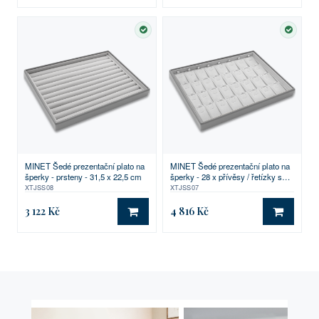
SKLADEM
SKLA
MINET Šedé prezentační plato na
MINET Šedé prezentační plato na
šperky - prsteny - 31,5 x 22,5 cm
šperky - 28 x přívěsy / řetízky s
přívěskem - 31,5 x 22,5 cm
XTJSS08
XTJSS07
3 122 Kč
4 816 Kč
DO KOŠÍKU
DO KO