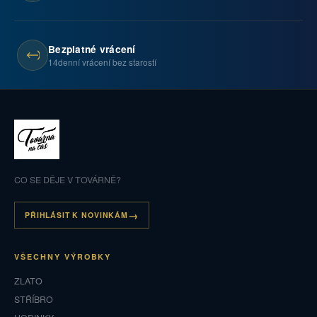
Bezplatné vrácení
14denní vrácení bez starostí
CO SE DĚJE V TOVÁRNĚ?
PŘIHLÁSIT K NOVINKÁM
VŠECHNY VÝROBKY
ZLATO
STŘÍBRO