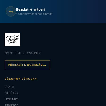
Bezplatné vrácení
14denní vrácení bez starostí
CO SE DĚJE V TOVÁRNĚ?
PŘIHLÁSIT K NOVINKÁM
VŠECHNY VÝROBKY
ZLATO
STŘÍBRO
HODINKY
ŘEMÍNKY