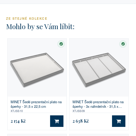
ZE STEJNÉ KOLEKCE
Mohlo by se Vám líbit:
SKLADEM
SKLA
MINET Šedé prezentační plato na
MINET Šedé prezentační plato na
šperky - 31,5 x 22,5 cm
šperky - 3x náhrdelník - 31,5 x
22,5 cm
XTJSS10
XTJSS09
2 154 Kč
2 638 Kč
DO KOŠÍKU
DO KO