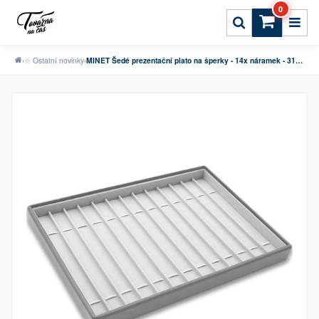
0
›
☆ Ostatní novinky
›
MINET Šedé prezentační plato na šperky - 14x náramek - 31,5 x 22,5 cm