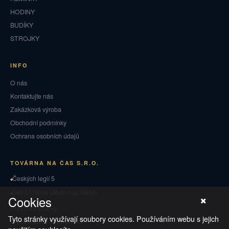
HODINY
BUDÍKY
STROJKY
INFO
O nás
Kontaktujte nás
Zakázková výroba
Obchodní podmínky
Ochrana osobních údajů
TOVÁRNA NA ČAS S.R.O.
Českých legií 5
549 01 Nové Město nad Metují
Cookies
Puncovní značky
Tyto stránky využívají soubory cookies. Používáním webu s jejich
Vrácení zboží a reklamace