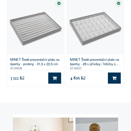
SKLADEM
SKLA
MINET Šedé prezentační plato na
MINET Šedé prezentační plato na
šperky - prsteny - 31,5 x 22,5 cm
šperky - 28 x přívěsy / řetízky s
přívěskem - 31,5 x 22,5 cm
XTJSS08
XTJSS07
3 122 Kč
4 816 Kč
DO KOŠÍKU
DO KO