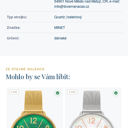
54901 Nové Město nad Metují, ČR, e-mail:
info@tovarnanacas.cz
Typ strojku:
Quartz | bateriový
Značka:
MINET
Určení:
dámské
ZE STEJNÉ KOLEKCE
Mohlo by se Vám líbit:
5 ATM
5 ATM
SKLADEM
SKLA