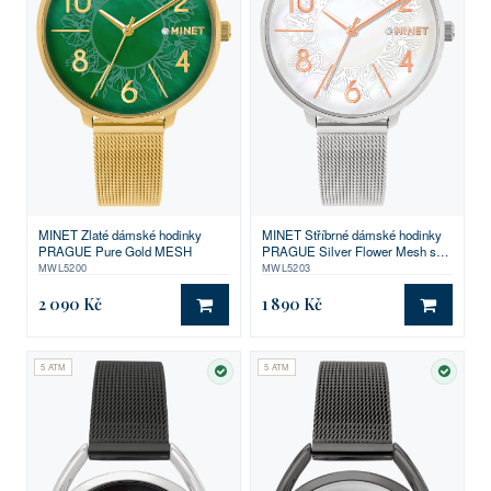
MINET Zlaté dámské hodinky
MINET Stříbrné dámské hodinky
PRAGUE Pure Gold MESH
PRAGUE Silver Flower Mesh s
čísly
MWL5200
MWL5203
2 090 Kč
1 890 Kč
DO KOŠÍKU
DO KO
5 ATM
5 ATM
SKLADEM
SKLA