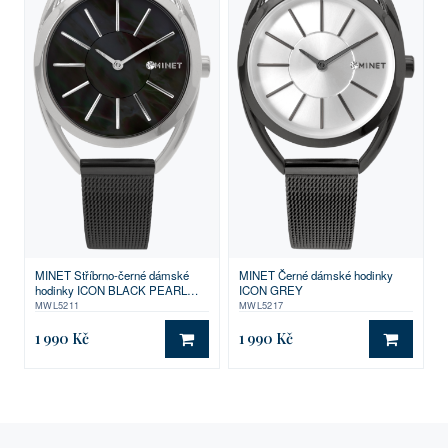
MINET Stříbrno-černé dámské
MINET Černé dámské hodinky
hodinky ICON BLACK PEARL
ICON GREY
MESH
MWL5211
MWL5217
1 990 Kč
1 990 Kč
DO KOŠÍKU
DO KO