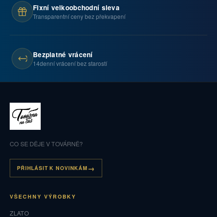
Fixní velkoobchodní sleva
Transparentní ceny bez překvapení
Bezplatné vrácení
14denní vrácení bez starostí
CO SE DĚJE V TOVÁRNĚ?
PŘIHLÁSIT K NOVINKÁM
VŠECHNY VÝROBKY
ZLATO