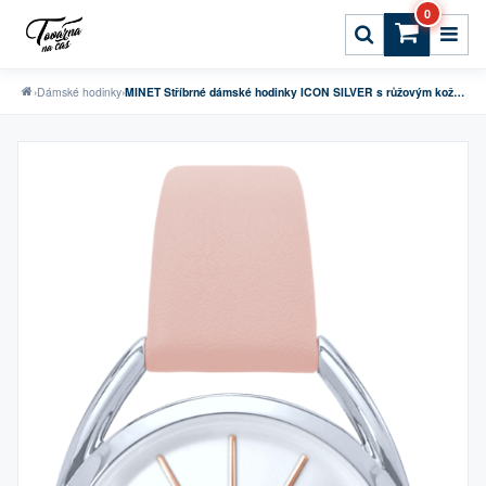
0
›
Dámské hodinky
›
MINET Stříbrné dámské hodinky ICON SILVER s růžovým koženým řemínkem