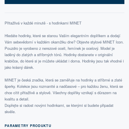
Přitažlivá v každé minutě - s hodinkami MINET
Hledáte hodinky, které se stanou Vaším elegantním doplňkem a dodají
Vám sebevědomí v každém okamžiku dne? Objevte stylové MINET Icon.
Pouzdro je vyrobeno z nerezové oceli, řemínek je ocelový. Model je
laděný do zlatých a stříbrných tónů. Hodinky dostanete v originální
krabičce, do které si je můžete ukládat i doma. Hodinky jsou tak vhodné i
jako krásný dárek.
MINET je česká značka, která se zaměřuje na hodinky a stříbrné a zlaté
šperky. Kolekce jsou rozmanité a nadčasové – pro každou ženu, která se
chce cítit přitažlivě a stylově. Všechny doplňky vznikají s důrazem na
kvalitu a detail.
Dopřejte si radost novými hodinkami, se kterými si budete připadat
skvěle.
PARAMETRY PRODUKTU