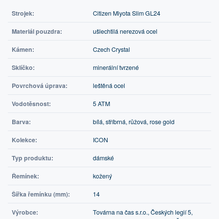
Strojek:
Citizen Miyota Slim GL24
Materiál pouzdra:
ušlechtilá nerezová ocel
Kámen:
Czech Crystal
Sklíčko:
minerální tvrzené
Povrchová úprava:
leštěná ocel
Vodotěsnost:
5 ATM
Barva:
bílá, stříbrná, růžová, rose gold
Kolekce:
ICON
Typ produktu:
dámské
Řemínek:
kožený
Šířka řemínku (mm):
14
Výrobce:
Továrna na čas s.r.o., Českých legií 5,