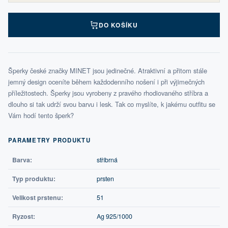
DO KOŠÍKU
Šperky české značky MINET jsou jedinečné. Atraktivní a přitom stále
jemný design oceníte během každodenního nošení i při výjimečných
příležitostech. Šperky jsou vyrobeny z pravého rhodiovaného stříbra a
dlouho si tak udrží svou barvu i lesk. Tak co myslíte, k jakému outfitu se
Vám hodí tento šperk?
PARAMETRY PRODUKTU
Barva:
stříbrná
Typ produktu:
prsten
Velikost prstenu:
51
Ryzost:
Ag 925/1000