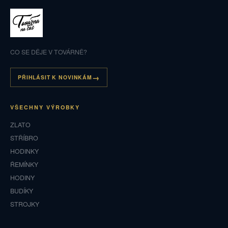
CO SE DĚJE V TOVÁRNĚ?
PŘIHLÁSIT K NOVINKÁM
VŠECHNY VÝROBKY
ZLATO
STŘÍBRO
HODINKY
ŘEMÍNKY
HODINY
BUDÍKY
STROJKY