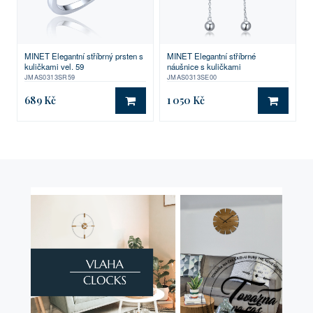
MINET Elegantní stříbrný prsten s
MINET Elegantní stříbrné
kuličkami vel. 59
náušnice s kuličkami
JMAS0313SR59
JMAS0313SE00
689 Kč
1 050 Kč
DO KOŠÍKU
DO KO