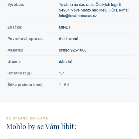
Výrobce:
Továrna na čas s.r.o., Českých legií 5,
54901 Nové Město nad Metují, ČR, e-mail:
info@tovarnanacas.cz
Značka:
MINET
Povrchová úprava:
rhodiované
Materiál:
stříbro 925/1000
Určení:
dámské
Hmotnost (g)
1,7
Šířka prstenu (mm)
1 - 6,5
ZE STEJNÉ KOLEKCE
Mohlo by se Vám líbit: