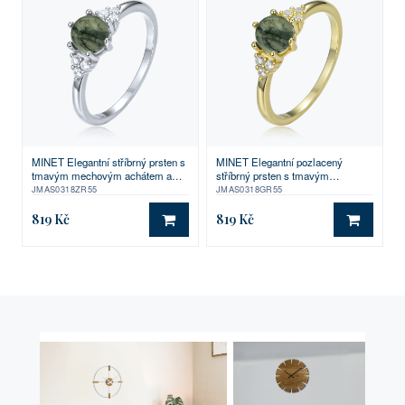
MINET Elegantní stříbrný prsten s
MINET Elegantní pozlacený
tmavým mechovým achátem a
stříbrný prsten s tmavým
zirkonem vel. 55
mechovým achátem a zirkonem
JMAS0318ZR55
JMAS0318GR55
vel. 55
819 Kč
819 Kč
DO KOŠÍKU
DO KO