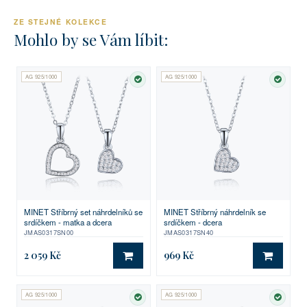
ZE STEJNÉ KOLEKCE
Mohlo by se Vám líbit:
AG 925/1000
AG 925/1000
SKLADEM
SKLA
MINET Stříbrný set náhrdelníků se
MINET Stříbrný náhrdelník se
srdíčkem - matka a dcera
srdíčkem - dcera
JMAS0317SN00
JMAS0317SN40
2 059 Kč
969 Kč
DO KOŠÍKU
DO KO
AG 925/1000
AG 925/1000
SKLADEM
SKLA