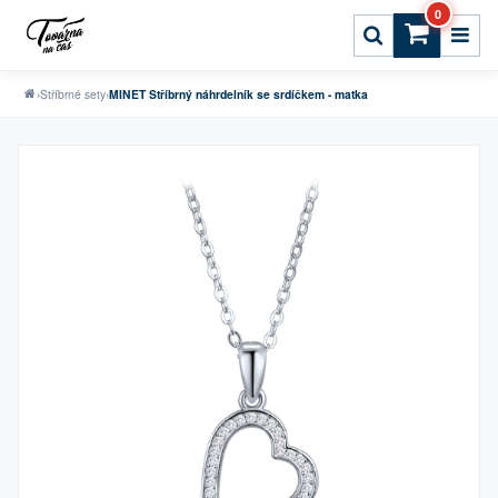
0
›
Stříbrné sety
›
MINET Stříbrný náhrdelník se srdíčkem - matka