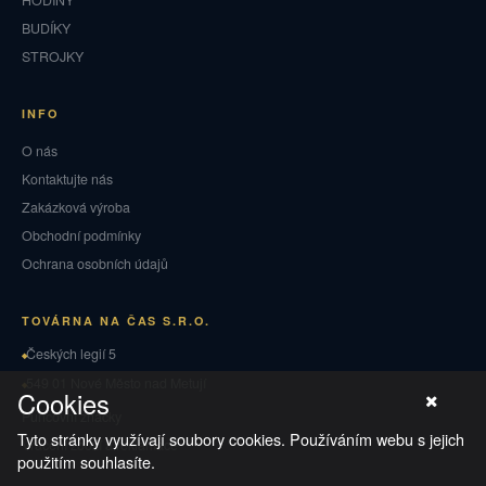
HODINY
BUDÍKY
STROJKY
INFO
O nás
Kontaktujte nás
Zakázková výroba
Obchodní podmínky
Ochrana osobních údajů
TOVÁRNA NA ČAS S.R.O.
Českých legií 5
549 01 Nové Město nad Metují
Cookies
Puncovní značky
Tyto stránky využívají soubory cookies. Používáním webu s jejich
Vrácení zboží a reklamace
použitím souhlasíte.