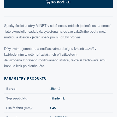
DO KOŠÍKU
Šperky české značky MINET v sobě nesou nádech jedinečnosti a emocí.
Tato okouzlující sada byla vytvořena na oslavu zvláštního pouta mezi
matkou a dcerou - jeden šperk pro ni, druhý pro vás.
Díky svému jemnému a nadčasovému designu krásně zazáří v
každodenním životě i při zvláštních příležitostech.
Je vyrobena z pravého rhodiovaného stříbra, takže si zachovává svou
barvu a lesk po dlouhá léta.
PARAMETRY PRODUKTU
Barva:
stříbrná
Typ produktu:
náhrdelník
Síla řetízku (mm):
1,45