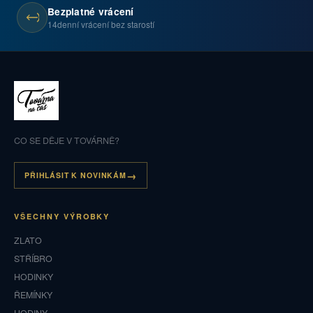
Bezplatné vrácení
14denní vrácení bez starostí
CO SE DĚJE V TOVÁRNĚ?
PŘIHLÁSIT K NOVINKÁM
VŠECHNY VÝROBKY
ZLATO
STŘÍBRO
HODINKY
ŘEMÍNKY