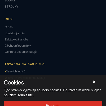
BUDÍKY
STROJKY
INFO
O nás
Kontaktujte nás
Zakázková výroba
Obchodní podmínky
Ochrana osobních údajů
TOVÁRNA NA ČAS S.R.O.
Českých legií 5
549 01 Nové Město nad Metují
Cookies
Puncovní značky
Tyto stránky využívají soubory cookies. Používáním webu s jejich
Vrácení zboží a reklamace
použitím souhlasíte.
Rozumím