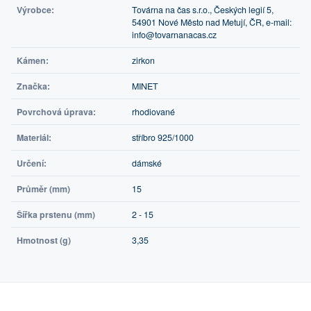
Výrobce:
Továrna na čas s.r.o., Českých legií 5,
54901 Nové Město nad Metují, ČR, e-mail:
info@tovarnanacas.cz
Kámen:
zirkon
Značka:
MINET
Povrchová úprava:
rhodiované
Materiál:
stříbro 925/1000
Určení:
dámské
Průměr (mm)
15
Šířka prstenu (mm)
2 - 15
Hmotnost (g)
3,35