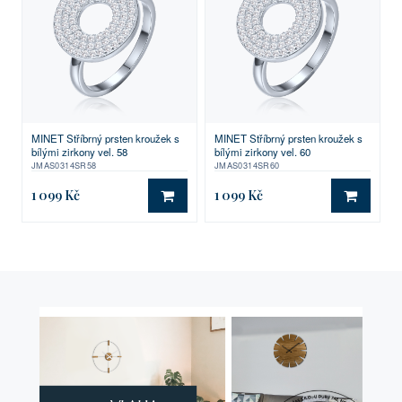
MINET Stříbrný prsten kroužek s
MINET Stříbrný prsten kroužek s
bílými zirkony vel. 58
bílými zirkony vel. 60
JMAS0314SR58
JMAS0314SR60
1 099 Kč
1 099 Kč
DO KOŠÍKU
DO KO