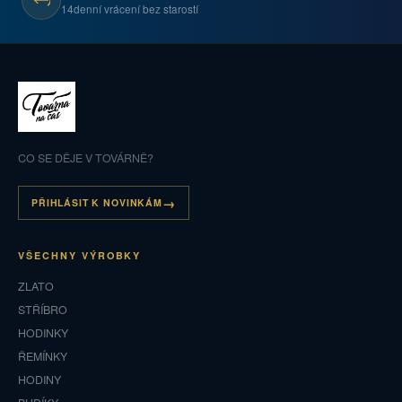
14denní vrácení bez starostí
CO SE DĚJE V TOVÁRNĚ?
PŘIHLÁSIT K NOVINKÁM
VŠECHNY VÝROBKY
ZLATO
STŘÍBRO
HODINKY
ŘEMÍNKY
HODINY