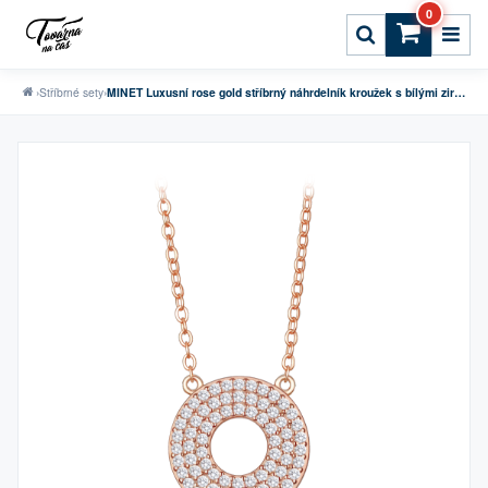
0
›
Stříbrné sety
›
MINET Luxusní rose gold stříbrný náhrdelník kroužek s bílými zirkony