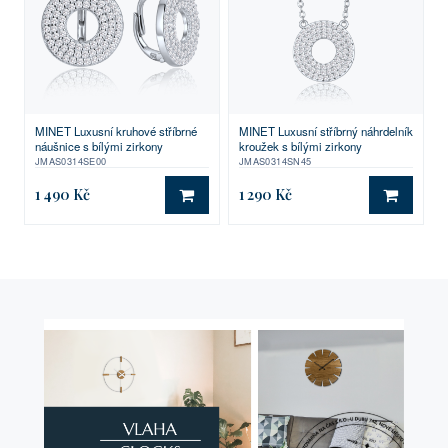
MINET Luxusní kruhové stříbrné
MINET Luxusní stříbrný náhrdelník
náušnice s bílými zirkony
kroužek s bílými zirkony
JMAS0314SE00
JMAS0314SN45
1 490 Kč
1 290 Kč
DO KOŠÍKU
DO KO