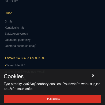
STROJKY
INFO
O nás
Kontaktujte nás
Zakázková výroba
Obchodní podmínky
Ochrana osobních údajů
TOVÁRNA NA ČAS S.R.O.
Českých legií 5
549 01 Nové Město nad Metují
Cookies
Puncovní značky
Tyto stránky využívají soubory cookies. Používáním webu s jejich
Vrácení zboží a reklamace
použitím souhlasíte.
Rozumím
© 2026 TOVÁRNA NA ČAS
·
Ochrana osobních údajů
·
Obchodní podmínky