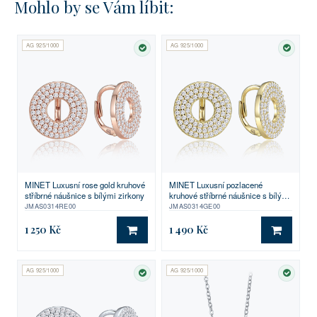
Mohlo by se Vám líbit:
AG 925/1000
AG 925/1000
SKLADEM
SKLA
MINET Luxusní rose gold kruhové
MINET Luxusní pozlacené
stříbrné náušnice s bílými zirkony
kruhové stříbrné náušnice s bílými
zirkony
JMAS0314RE00
JMAS0314GE00
1 250 Kč
1 490 Kč
DO KOŠÍKU
DO KO
AG 925/1000
AG 925/1000
SKLADEM
SKLA