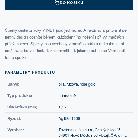
DO KOŠÍKU
Šperky české značky MINET jsou jedinečné. Atraktivní, a přitom stále
jemný design oceníte během každodenního nošení i při výjimečných
příležitostech. Šperky jsou vyrobeny z pravého stříbra a dlouho si tak
udrží svou barvu i lesk. Tak co myslíte, k jakému outfitu se Vám hodí
tento šperk?
PARAMETRY PRODUKTU
Barva:
bílá, růžová, rose gold
Typ produktu:
náhrdelník
Síla řetízku (mm):
1,45
Ryzost:
Ag 925/1000
Výrobce:
Továrna na čas s.r.o., Českých legií 5,
54901 Nové Město nad Metují, ČR, e-mail: