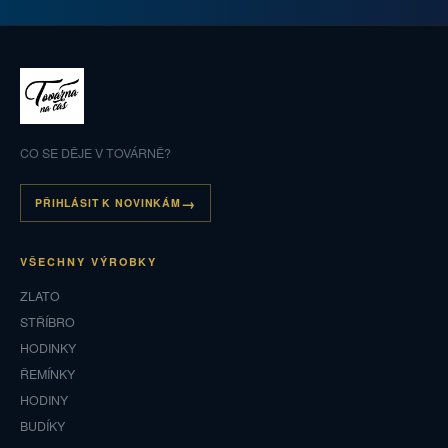
CO SE DĚJE V TOVÁRNĚ?
PŘIHLÁSIT K NOVINKÁM
VŠECHNY VÝROBKY
ZLATO
STŘÍBRO
HODINKY
ŘEMÍNKY
HODINY
BUDÍKY