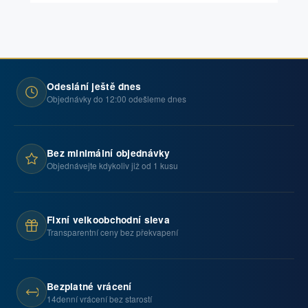
Odeslání ještě dnes
Objednávky do 12:00 odešleme dnes
Bez minimální objednávky
Objednávejte kdykoliv již od 1 kusu
Fixní velkoobchodní sleva
Transparentní ceny bez překvapení
Bezplatné vrácení
14denní vrácení bez starostí