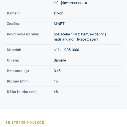
info@tovarnanacas.cz
Kámen:
zirkon
Značka:
MINET
Povrchová úprava:
pozlacené 14K zlatem, e-coating |
nadstandardní fixace zlacení
Materiál:
stříbro 925/1000
Určení:
dámské
Hmotnost (g)
3,45
Průměr (mm)
15
Délka řetízku (cm)
48
ZE STEJNÉ KOLEKCE