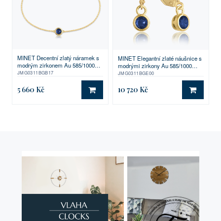
MINET Decentní zlatý náramek s
MINET Elegantní zlaté náušnice s
modrým zirkonem Au 585/1000
modrými zirkony Au 585/1000
0,95g
1,80g
JMG0311BGB17
JMG0311BGE00
5 660 Kč
10 720 Kč
DO KOŠÍKU
DO KO