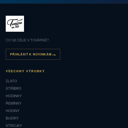
CO SE DĚJE V TOVÁRNĚ?
PŘIHLÁSIT K NOVINKÁM
VŠECHNY VÝROBKY
ZLATO
STŘÍBRO
HODINKY
ŘEMÍNKY
HODINY
BUDÍKY
STROJKY