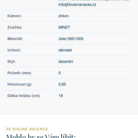
info@tovarnanacas.cz
Kámen:
zirkon
Značka:
MINET
Materiál:
zlato 585/1000
Určení:
dámské
Styl:
decentní
Průměr (mm)
5
Hmotnost (g)
0,95
Délka řetízku (cm)
19
ZE STEJNÉ KOLEKCE
Mohlo by se Vám líbit: