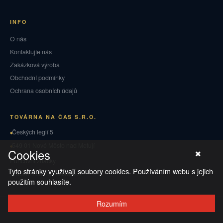
INFO
O nás
Kontaktujte nás
Zakázková výroba
Obchodní podmínky
Ochrana osobních údajů
TOVÁRNA NA ČAS S.R.O.
Českých legií 5
549 01 Nové Město nad Metují
Cookies
Puncovní značky
Tyto stránky využívají soubory cookies. Používáním webu s jejich
Vrácení zboží a reklamace
použitím souhlasíte.
Rozumím
© 2026 TOVÁRNA NA ČAS
·
Ochrana osobních údajů
·
Obchodní podmínky