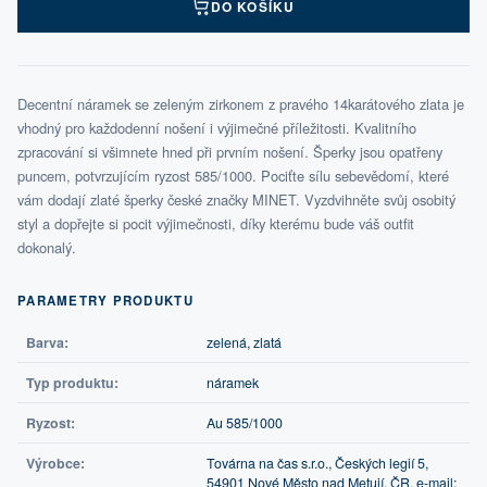
DO KOŠÍKU
Decentní náramek se zeleným zirkonem z pravého 14karátového zlata je
vhodný pro každodenní nošení i výjimečné příležitosti. Kvalitního
zpracování si všimnete hned při prvním nošení. Šperky jsou opatřeny
puncem, potvrzujícím ryzost 585/1000. Pociťte sílu sebevědomí, které
vám dodají zlaté šperky české značky MINET. Vyzdvihněte svůj osobitý
styl a dopřejte si pocit výjimečnosti, díky kterému bude váš outfit
dokonalý.
PARAMETRY PRODUKTU
Barva:
zelená, zlatá
Typ produktu:
náramek
Ryzost:
Au 585/1000
Výrobce:
Továrna na čas s.r.o., Českých legií 5,
54901 Nové Město nad Metují, ČR, e-mail: