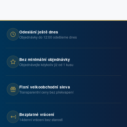
Odeslání ještě dnes
Objednávky do 12:00 odešleme dnes
Bez minimální objednávky
Objednávejte kdykoliv již od 1 kusu
Fixní velkoobchodní sleva
Transparentní ceny bez překvapení
Bezplatné vrácení
14denní vrácení bez starostí