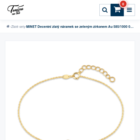
0
›
Zlaté sety
›
MINET Decentní zlatý náramek se zeleným zirkonem Au 585/1000 0,95g