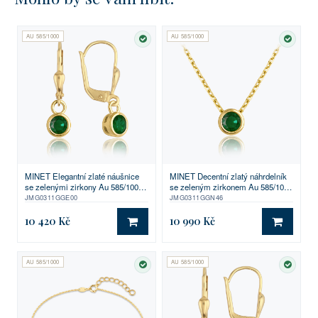
AU 585/1000
AU 585/1000
SKLADEM
SKLA
MINET Elegantní zlaté náušnice
MINET Decentní zlatý náhrdelník
se zelenými zirkony Au 585/1000
se zeleným zirkonem Au 585/1000
1,75g
1,85g
JMG0311GGE00
JMG0311GGN46
10 420 Kč
10 990 Kč
DO KOŠÍKU
DO KO
AU 585/1000
AU 585/1000
SKLADEM
SKLA