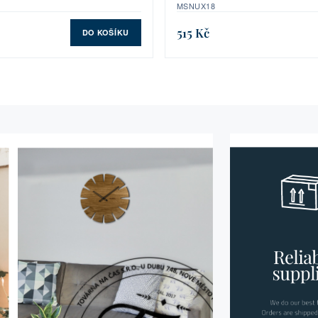
MSNUX18
515 Kč
DO KOŠÍKU