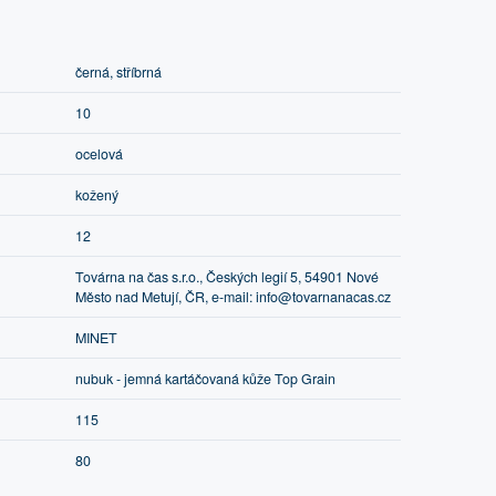
černá, stříbrná
10
ocelová
kožený
12
Továrna na čas s.r.o., Českých legií 5, 54901 Nové
Město nad Metují, ČR, e-mail: info@tovarnanacas.cz
MINET
nubuk - jemná kartáčovaná kůže Top Grain
115
80