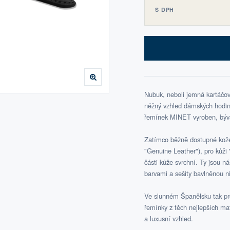
S DPH
Nubuk, neboli jemná kartáčov
něžný vzhled dámských hodine
řemínek MINET vyroben, bývá 
Zatímco běžně dostupné kožen
"Genuine Leather"), pro kůži "
části kůže svrchní. Ty jsou n
barvami a sešity bavlněnou ni
Ve slunném Španělsku tak pre
řemínky z těch nejlepších ma
a luxusní vzhled.