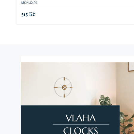
MSNUX20
515 Kč