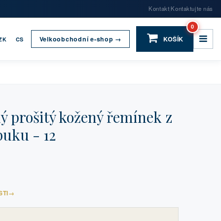
Kontakt
Kontaktujte nás
|
0
Velkoobchodní e-shop →
KOŠÍK
ZK
CS
 prošitý kožený řemínek z
uku - 12
STI
→