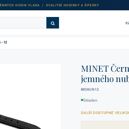
ĚNNÝCH HODIN VLAHA | KVALITNÍ HODINKY A ŠPERKY
C
 - 12
MINET Černý
jemného nub
MSNUN12
Skladem
DALŠÍ DOSTUPNÉ VELIKO