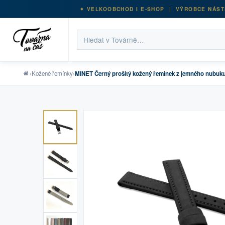
VELKOOBCHOD I E-SHOP | VÝROBCE NÁST
›
Kožené řemínky
›
MINET Černý prošitý kožený řemínek z jemného nubuku