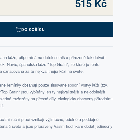
515 Kč
DO KOŠÍKU
aná kůže, připomíná na dotek semiš a přirozeně tak dotváří
k. Navíc, španělská kůže "Top Grain", ze které je tento
označována za tu nejkvalitnější kůži na světě.
é řemínky obsahují pouze slisované spodní vrstvy kůží (tzv.
Top Grain" jsou vybírány jen ty nejkvalitnější a nejodolnější
ásledně rozřezány na přesné díly, ekologicky obarveny přírodními
tí.
cizní ruční prací vznikají výjimečné, odolné a poddajné
teriálů světa a jsou připraveny Vašim hodinkám dodat jedinečný