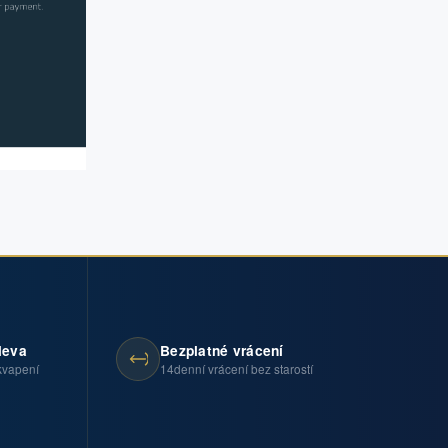
leva
Bezplatné vrácení
kvapení
14denní vrácení bez starostí