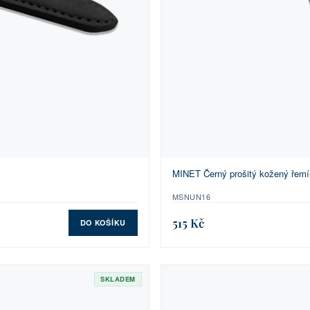
MINET Černý prošitý kožený řemí
MSNUN16
515 Kč
DO KOŠÍKU
SKLADEM