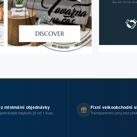
z minimální objednávky
Fixní velkoobchodní s
jednávejte kdykoliv již od 1 kusu
Transparentní ceny bez pře