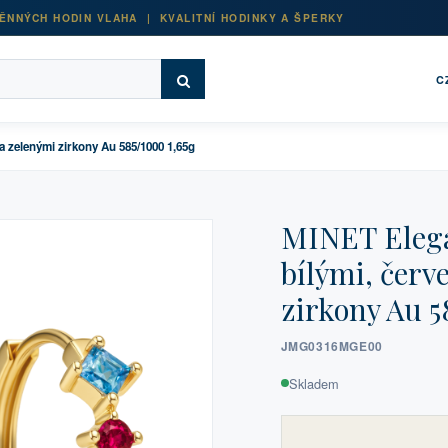
ĚNNÝCH HODIN VLAHA | KVALITNÍ HODINKY A ŠPERKY
C
a zelenými zirkony Au 585/1000 1,65g
MINET Elega
bílými, čer
zirkony Au 5
JMG0316MGE00
Skladem