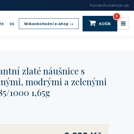
Kontakt
Kontaktujte nás
|
0
Velkoobchodní e-shop →
KOŠÍK
ZK
CS
ntní zlaté náušnice s
venými, modrými a zelenými
85/1000 1,65g