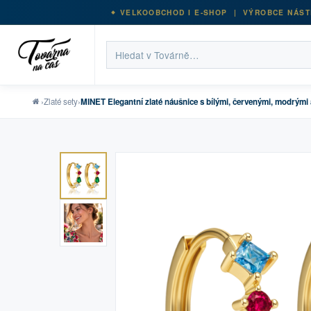
VELKOOBCHOD I E-SHOP | VÝROBCE NÁST
›
Zlaté sety
›
MINET Elegantní zlaté náušnice s bílými, červenými, modrými 