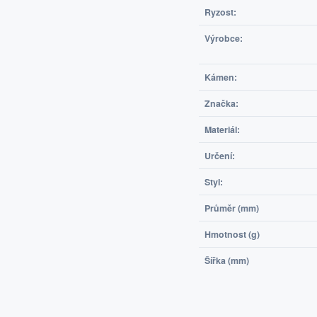
Ryzost:
Výrobce:
Kámen:
Značka:
Materiál:
Určení:
Styl:
Průměr (mm)
Hmotnost (g)
Šířka (mm)