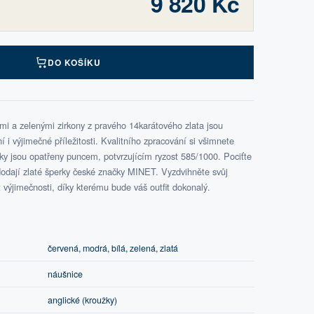
9 820 Kč
DO KOŠÍKU
mi a zelenými zirkony z pravého 14karátového zlata jsou
i výjimečné příležitosti. Kvalitního zpracování si všimnete
ky jsou opatřeny puncem, potvrzujícím ryzost 585/1000. Pociťte
odají zlaté šperky české značky MINET. Vyzdvihněte svůj
it výjimečnosti, díky kterému bude váš outfit dokonalý.
červená, modrá, bílá, zelená, zlatá
náušnice
anglické (kroužky)