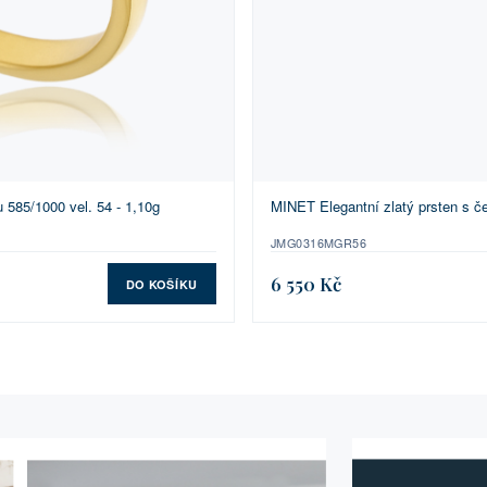
 585/1000 vel. 54 - 1,10g
MINET Elegantní zlatý prsten s če
JMG0316MGR56
6 550 Kč
DO KOŠÍKU