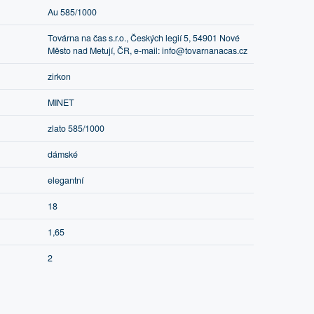
Au 585/1000
Továrna na čas s.r.o., Českých legií 5, 54901 Nové
Město nad Metují, ČR, e-mail: info@tovarnanacas.cz
zirkon
MINET
zlato 585/1000
dámské
elegantní
18
1,65
2