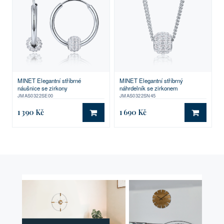
MINET Elegantní stříbrné
MINET Elegantní stříbrný
náušnice se zirkony
náhrdelník se zirkonem
JMAS0322SE00
JMAS0322SN45
1 390 Kč
1 690 Kč
DO KOŠÍKU
DO KO