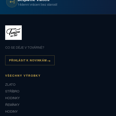
14denní vrácení bez starostí
CO SE DĚJE V TOVÁRNĚ?
PŘIHLÁSIT K NOVINKÁM
VŠECHNY VÝROBKY
ZLATO
STŘÍBRO
HODINKY
ŘEMÍNKY
HODINY