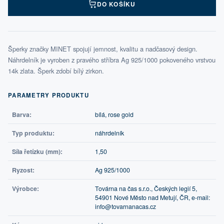
DO KOŠÍKU
Šperky značky MINET spojují jemnost, kvalitu a nadčasový design.
Náhrdelník je vyroben z pravého stříbra Ag 925/1000 pokoveného vrstvou
14k zlata. Šperk zdobí bílý zirkon.
PARAMETRY PRODUKTU
Barva:
bílá, rose gold
Typ produktu:
náhrdelník
Síla řetízku (mm):
1,50
Ryzost:
Ag 925/1000
Výrobce:
Továrna na čas s.r.o., Českých legií 5,
54901 Nové Město nad Metují, ČR, e-mail:
info@tovarnanacas.cz