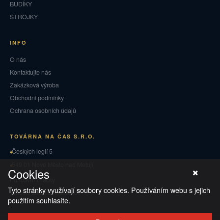
BUDÍKY
STROJKY
INFO
O nás
Kontaktujte nás
Zakázková výroba
Obchodní podmínky
Ochrana osobních údajů
TOVÁRNA NA ČAS S.R.O.
Českých legií 5
549 01 Nové Město nad Metují
Cookies
Puncovní značky
Tyto stránky využívají soubory cookies. Používáním webu s jejich
Vrácení zboží a reklamace
použitím souhlasíte.