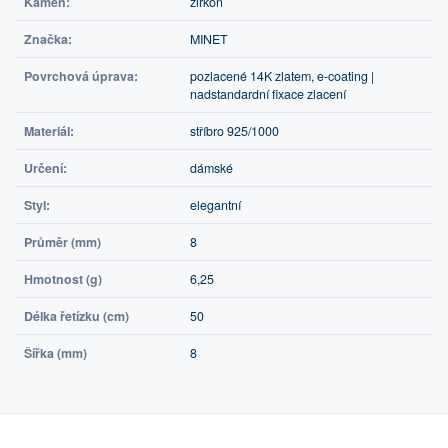
Kámen:
zirkon
Značka:
MINET
Povrchová úprava:
pozlacené 14K zlatem, e-coating |
nadstandardní fixace zlacení
Materiál:
stříbro 925/1000
Určení:
dámské
Styl:
elegantní
Průměr (mm)
8
Hmotnost (g)
6,25
Délka řetízku (cm)
50
Šířka (mm)
8