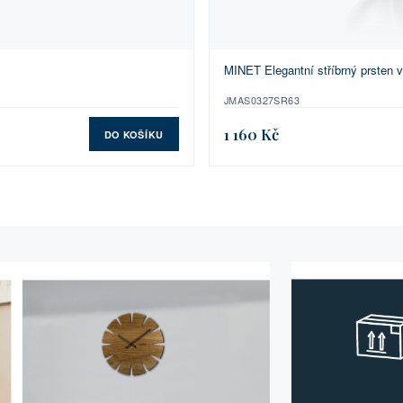
MINET Elegantní stříbrný prsten v
JMAS0327SR63
1 160 Kč
DO KOŠÍKU