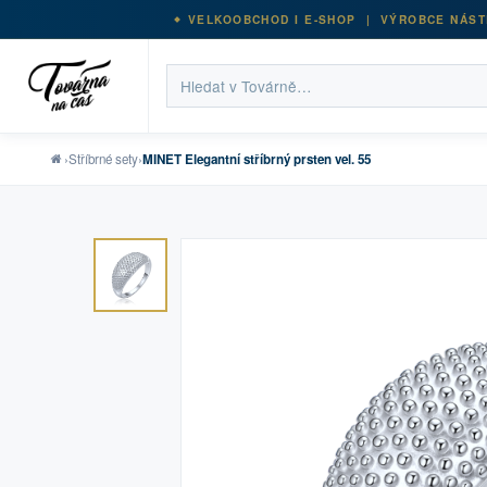
VELKOOBCHOD I E-SHOP | VÝROBCE NÁST
›
Stříbrné sety
›
MINET Elegantní stříbrný prsten vel. 55