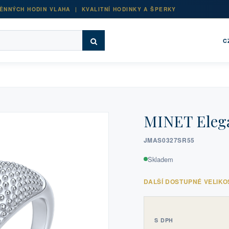
ĚNNÝCH HODIN VLAHA | KVALITNÍ HODINKY A ŠPERKY
C
MINET Elegan
JMAS0327SR55
Skladem
DALŠÍ DOSTUPNÉ VELIKO
S DPH