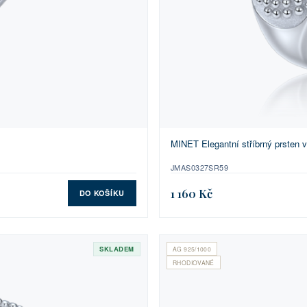
MINET Elegantní stříbrný prsten v
JMAS0327SR59
1 160 Kč
DO KOŠÍKU
SKLADEM
AG 925/1000
RHODIOVANÉ