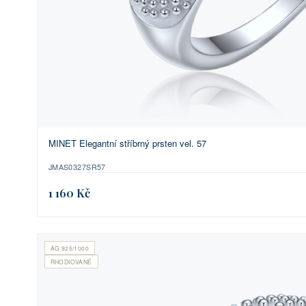
MINET Elegantní stříbrný prsten vel. 57
JMAS0327SR57
1 160 Kč
AG 925/1000
RHODIOVANÉ