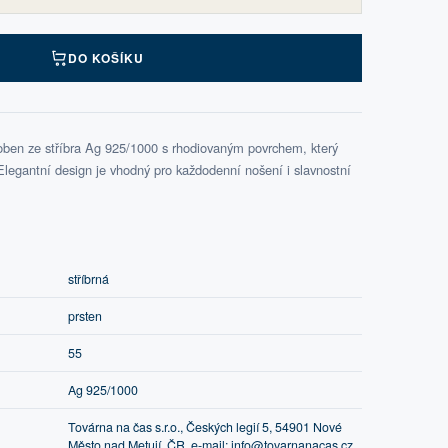
DO KOŠÍKU
oben ze stříbra Ag 925/1000 s rhodiovaným povrchem, který
Elegantní design je vhodný pro každodenní nošení i slavnostní
stříbrná
prsten
55
Ag 925/1000
Továrna na čas s.r.o., Českých legií 5, 54901 Nové
Město nad Metují, ČR, e-mail: info@tovarnanacas.cz