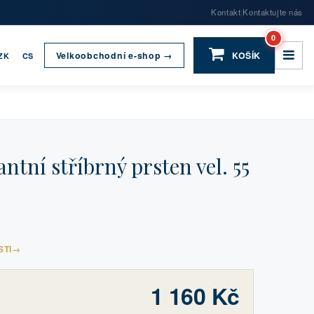
Kontakt
Kontaktujte nás
|
0
Velkoobchodní e-shop →
KOŠÍK
ZK
CS
tní stříbrný prsten vel. 55
STI
→
1 160 Kč