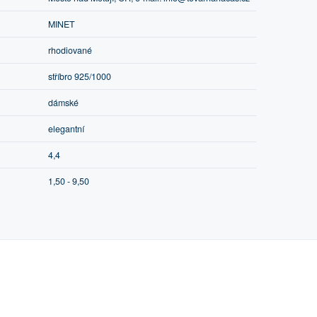
MINET
rhodiované
stříbro 925/1000
dámské
elegantní
4,4
1,50 - 9,50