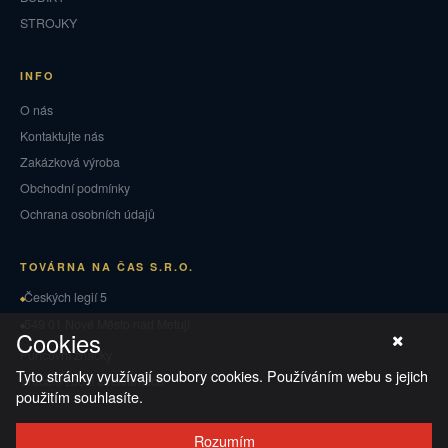
STROJKY
INFO
O nás
Kontaktujte nás
Zakázková výroba
Obchodní podmínky
Ochrana osobních údajů
TOVÁRNA NA ČAS S.R.O.
Českých legií 5
549 01 Nové Město nad Metují
Cookies
Puncovní značky
Tyto stránky využívají soubory cookies. Používáním webu s jejich
Vrácení zboží a reklamace
použitím souhlasíte.
Rozumím