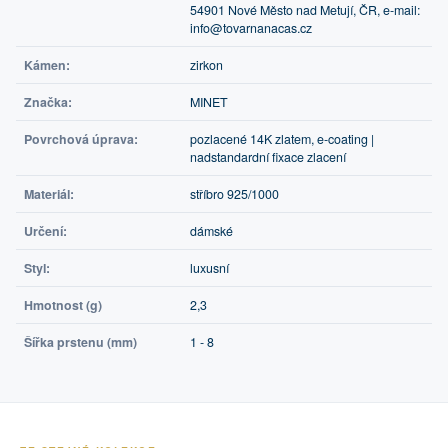
54901 Nové Město nad Metují, ČR, e-mail:
info@tovarnanacas.cz
Kámen:
zirkon
Značka:
MINET
Povrchová úprava:
pozlacené 14K zlatem, e-coating |
nadstandardní fixace zlacení
Materiál:
stříbro 925/1000
Určení:
dámské
Styl:
luxusní
Hmotnost (g)
2,3
Šířka prstenu (mm)
1 - 8