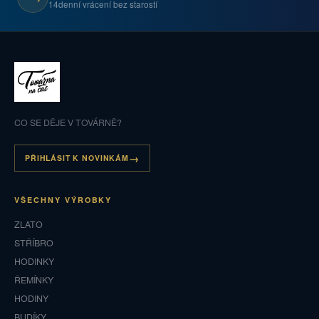
14denní vrácení bez starostí
CO SE DĚJE V TOVÁRNĚ?
PŘIHLÁSIT K NOVINKÁM
VŠECHNY VÝROBKY
ZLATO
STŘÍBRO
HODINKY
ŘEMÍNKY
HODINY
BUDÍKY