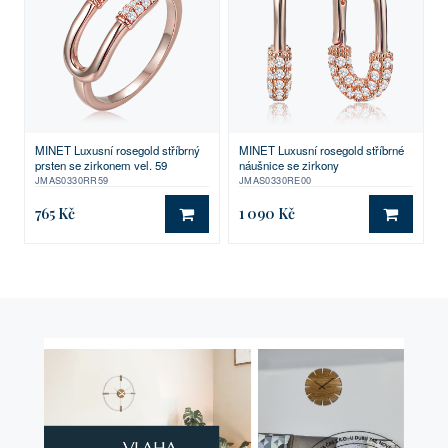
MINET Luxusní rosegold stříbrný
MINET Luxusní rosegold stříbrné
prsten se zirkonem vel. 59
náušnice se zirkony
JMAS0330RR59
JMAS0330RE00
765 Kč
1 090 Kč
DO KOŠÍKU
DO KO