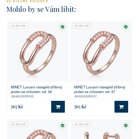
ZE STEJNÉ KOLEKCE
Mohlo by se Vám líbit:
AG 925/1000
AG 925/1000
SKLADEM
SKLA
MINET Luxusní rosegold stříbrný
MINET Luxusní rosegold stříbrný
prsten se zirkonem vel. 55
prsten se zirkonem vel. 57
JMAS0330RR55
JMAS0330RR57
765 Kč
765 Kč
DO KOŠÍKU
DO KO
AG 925/1000
AG 925/1000
SKLADEM
SKLA