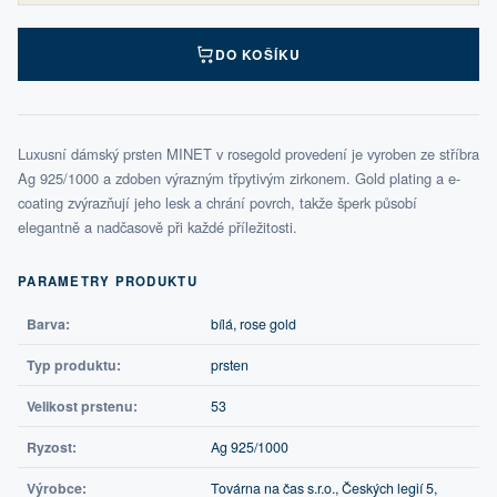
DO KOŠÍKU
Luxusní dámský prsten MINET v rosegold provedení je vyroben ze stříbra
Ag 925/1000 a zdoben výrazným třpytivým zirkonem. Gold plating a e-
coating zvýrazňují jeho lesk a chrání povrch, takže šperk působí
elegantně a nadčasově při každé příležitosti.
PARAMETRY PRODUKTU
Barva:
bílá, rose gold
Typ produktu:
prsten
Velikost prstenu:
53
Ryzost:
Ag 925/1000
Výrobce:
Továrna na čas s.r.o., Českých legií 5,