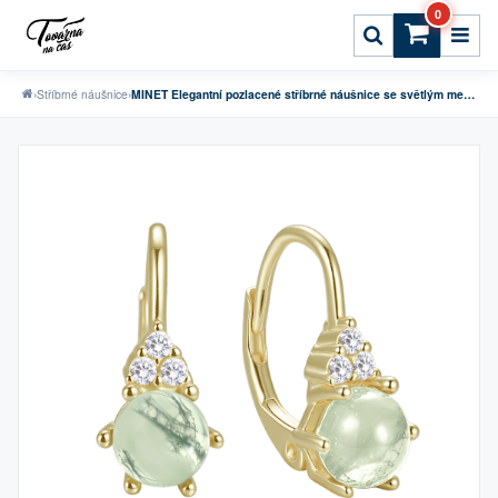
0
›
Stříbrné náušnice
›
MINET Elegantní pozlacené stříbrné náušnice se světlým mechovým achátem a zirkony