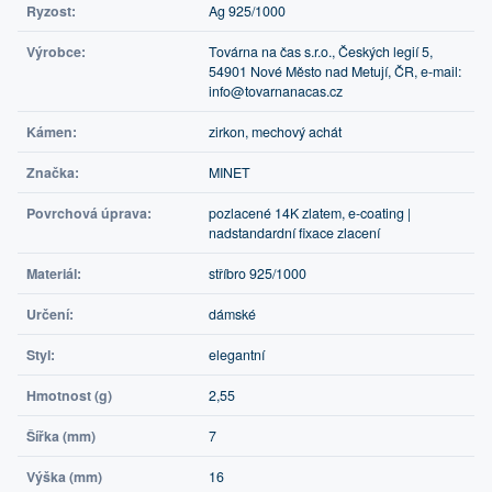
Ryzost:
Ag 925/1000
Výrobce:
Továrna na čas s.r.o., Českých legií 5,
54901 Nové Město nad Metují, ČR, e-mail:
info@tovarnanacas.cz
Kámen:
zirkon, mechový achát
Značka:
MINET
Povrchová úprava:
pozlacené 14K zlatem, e-coating |
nadstandardní fixace zlacení
Materiál:
stříbro 925/1000
Určení:
dámské
Styl:
elegantní
Hmotnost (g)
2,55
Šířka (mm)
7
Výška (mm)
16