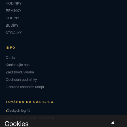
HODINKY
ŘEMÍNKY
HODINY
BUDÍKY
STROJKY
INFO
O nás
Kontaktujte nás
Zakázková výroba
Obchodní podmínky
Ochrana osobních údajů
TOVÁRNA NA ČAS S.R.O.
Českých legií 5
549 01 Nové Město nad Metují
Cookies
Puncovní značky