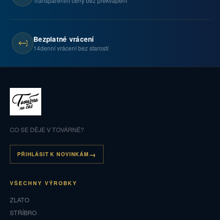
Transparentní ceny bez překvapení
Bezplatné vrácení
14denní vrácení bez starostí
CO SE DĚJE V TOVÁRNĚ?
PŘIHLÁSIT K NOVINKÁM
VŠECHNY VÝROBKY
ZLATO
STŘÍBRO