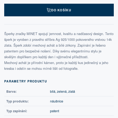
DO KOŠÍKU
Šperky značky MINET spojují jemnost, kvalitu a nadčasový design. Tento
šperk je vyroben z pravého stříbra Ag 925/1000 pokoveného vrstvou 14k
zlata. Šperk zdobí mechový achát a bílé zirkony. Zapínání je řešeno
patentem pro bezpečné nošení. Díky svému elegantnímu stylu je
skvělým doplňkem pro každý den i výjimečné příležitosti.
Mechový achát je přírodní kámen, proto je každý kus jedinečný a jeho
kresba i odstín se mohou mírně lišit od fotografie.
PARAMETRY PRODUKTU
Barva:
bílá, zelená, zlatá
Typ produktu:
náušnice
Typ zapínání:
patent