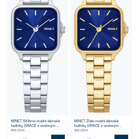
MINET Stříbrno-modré dámské
MINET Zlato-modré dámské
hodinky GRACE s ocelovým
hodinky GRACE s ocelovým
řemínkem
řemínkem
MWL5502
MWL5504