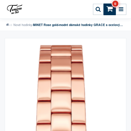
0
›
☆ Nové hodinky
›
MINET Rose gold-modré dámské hodinky GRACE s ocelovým řemínkem