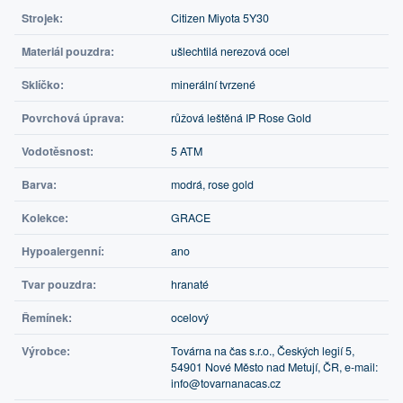
Strojek:
Citizen Miyota 5Y30
Materiál pouzdra:
ušlechtilá nerezová ocel
Sklíčko:
minerální tvrzené
Povrchová úprava:
růžová leštěná IP Rose Gold
Vodotěsnost:
5 ATM
Barva:
modrá, rose gold
Kolekce:
GRACE
Hypoalergenní:
ano
Tvar pouzdra:
hranaté
Řemínek:
ocelový
Výrobce:
Továrna na čas s.r.o., Českých legií 5,
54901 Nové Město nad Metují, ČR, e-mail:
info@tovarnanacas.cz