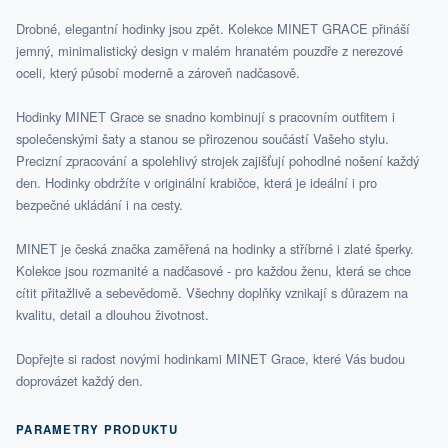
Drobné, elegantní hodinky jsou zpět. Kolekce MINET GRACE přináší
jemný, minimalistický design v malém hranatém pouzdře z nerezové
oceli, který působí moderně a zároveň nadčasově.
Hodinky MINET Grace se snadno kombinují s pracovním outfitem i
společenskými šaty a stanou se přirozenou součástí Vašeho stylu.
Precizní zpracování a spolehlivý strojek zajišťují pohodlné nošení každý
den. Hodinky obdržíte v originální krabičce, která je ideální i pro
bezpečné ukládání i na cesty.
MINET je česká značka zaměřená na hodinky a stříbrné i zlaté šperky.
Kolekce jsou rozmanité a nadčasové - pro každou ženu, která se chce
cítit přitažlivě a sebevědomě. Všechny doplňky vznikají s důrazem na
kvalitu, detail a dlouhou životnost.
Dopřejte si radost novými hodinkami MINET Grace, které Vás budou
doprovázet každý den.
PARAMETRY PRODUKTU