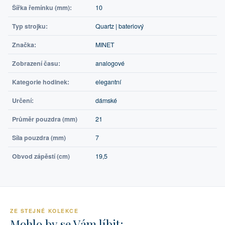
Šířka řemínku (mm):
10
Typ strojku:
Quartz | bateriový
Značka:
MINET
Zobrazení času:
analogové
Kategorie hodinek:
elegantní
Určení:
dámské
Průměr pouzdra (mm)
21
Síla pouzdra (mm)
7
Obvod zápěstí (cm)
19,5
ZE STEJNÉ KOLEKCE
Mohlo by se Vám líbit: