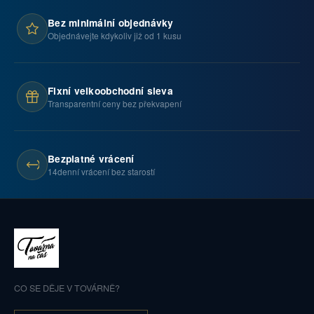
Bez minimální objednávky
Objednávejte kdykoliv již od 1 kusu
Fixní velkoobchodní sleva
Transparentní ceny bez překvapení
Bezplatné vrácení
14denní vrácení bez starostí
CO SE DĚJE V TOVÁRNĚ?