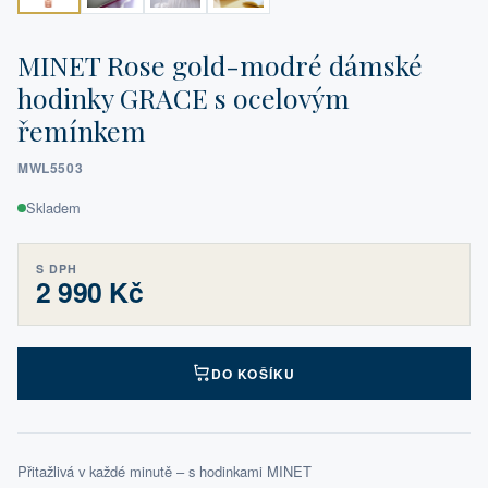
MINET Rose gold-modré dámské
hodinky GRACE s ocelovým
řemínkem
MWL5503
Skladem
S DPH
2 990 Kč
DO KOŠÍKU
Přitažlivá v každé minutě – s hodinkami MINET