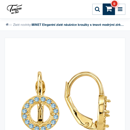
0
›
☆ Zlaté novinky
›
MINET Elegantní zlaté náušnice kroužky s tmavě modrými zirkony Au 585/1000 1,90g