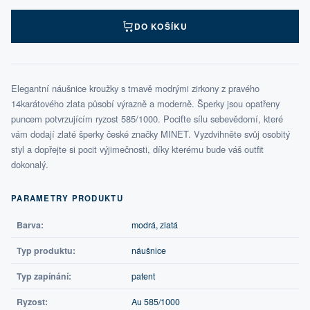
DO KOŠÍKU
Elegantní náušnice kroužky s tmavě modrými zirkony z pravého
14karátového zlata působí výrazně a moderně. Šperky jsou opatřeny
puncem potvrzujícím ryzost 585/1000. Pociťte sílu sebevědomí, které
vám dodají zlaté šperky české značky MINET. Vyzdvihněte svůj osobitý
styl a dopřejte si pocit výjimečnosti, díky kterému bude váš outfit
dokonalý.
PARAMETRY PRODUKTU
Barva:
modrá, zlatá
Typ produktu:
náušnice
Typ zapínání:
patent
Ryzost:
Au 585/1000