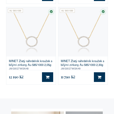
AU 585/1000
AU 585/1000
SKLADEM
SKLA
MINET Zlatý náhrdelník kroužek s
MINET Zlatý náhrdelník kroužek s
bílými zirkony Au 585/1000 2,05g
bílými zirkony Au 585/1000 2,30g
JMG0027WGN48
JMG0027WGN49
12 190 Kč
11 790 Kč
DO KOŠÍKU
DO KO