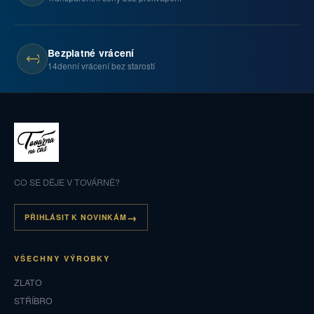
Bezplatné vrácení
14denní vrácení bez starostí
CO SE DĚJE V TOVÁRNĚ?
PŘIHLÁSIT K NOVINKÁM
VŠECHNY VÝROBKY
ZLATO
STŘÍBRO