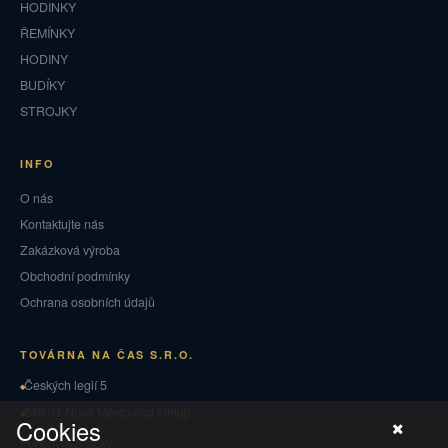
HODINKY
ŘEMÍNKY
HODINY
BUDÍKY
STROJKY
INFO
O nás
Kontaktujte nás
Zakázková výroba
Obchodní podmínky
Ochrana osobních údajů
TOVÁRNA NA ČAS S.R.O.
Českých legií 5
549 01 Nové Město nad Metují
Cookies
Puncovní značky