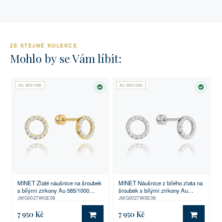
ZE STEJNÉ KOLEKCE
Mohlo by se Vám líbit:
AU 585/1000
AU 585/1000
SKLADEM
SKLA
MINET Zlaté náušnice na šroubek
MINET Náušnice z bílého zlata na
s bílými zirkony Au 585/1000
šroubek s bílými zirkony Au
1,40g
585/1000 1,40g
JMG0027WGE08
JMG0027WSE08
7 950 Kč
7 950 Kč
DO KOŠÍKU
DO KO