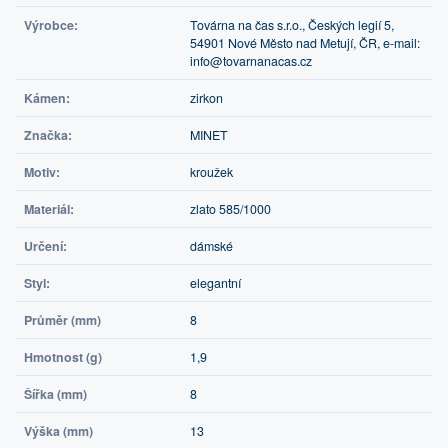
Výrobce:
Továrna na čas s.r.o., Českých legií 5,
54901 Nové Město nad Metují, ČR, e-mail:
info@tovarnanacas.cz
Kámen:
zirkon
Značka:
MINET
Motiv:
kroužek
Materiál:
zlato 585/1000
Určení:
dámské
Styl:
elegantní
Průměr (mm)
8
Hmotnost (g)
1,9
Šířka (mm)
8
Výška (mm)
13