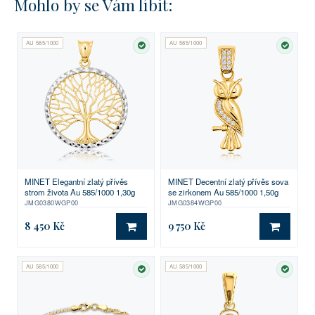
Mohlo by se Vám líbit:
AU 585/1000
AU 585/1000
SKLADEM
SKLA
MINET Elegantní zlatý přívěs
MINET Decentní zlatý přívěs sova
strom života Au 585/1000 1,30g
se zirkonem Au 585/1000 1,50g
JMG0380WGP00
JMG0384WGP00
8 450 Kč
9 750 Kč
DO KOŠÍKU
DO KO
AU 585/1000
AU 585/1000
SKLADEM
SKLA