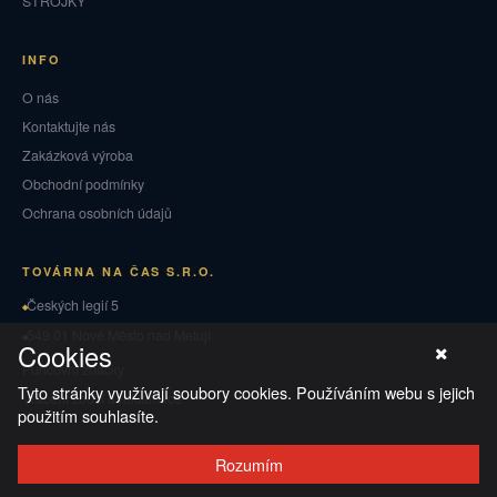
STROJKY
INFO
O nás
Kontaktujte nás
Zakázková výroba
Obchodní podmínky
Ochrana osobních údajů
TOVÁRNA NA ČAS S.R.O.
Českých legií 5
549 01 Nové Město nad Metují
Cookies
Puncovní značky
Tyto stránky využívají soubory cookies. Používáním webu s jejich
Vrácení zboží a reklamace
použitím souhlasíte.
Rozumím
© 2026 TOVÁRNA NA ČAS
·
Ochrana osobních údajů
·
Obchodní podmínky