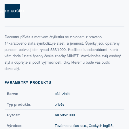
DO KOŠÍKU
Decentní přívěs s motivem čtyřlístku se zirkonem z pravého
14karátového zlata symbolizuje štěstí a jemnost. Šperky jsou opatřeny
puncem potvrzujícím ryzost 585/1000. Pociťte sílu sebevědomí, které
vám dodají zlaté šperky české značky MINET. Vyzdvihněte svůj osobitý
styl a dopřejte si pocit výjimečnosti, díky kterému bude váš outfit
dokonalý.
PARAMETRY PRODUKTU
Barva:
bílá, zlatá
Typ produktu:
přívěs
Ryzost:
Au 585/1000
Výrobce:
Továrna na čas s.r.o., Českých legií 5,