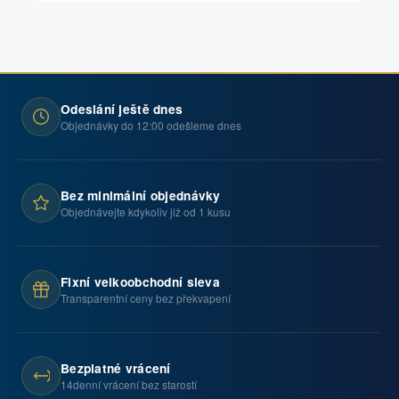
Odeslání ještě dnes
Objednávky do 12:00 odešleme dnes
Bez minimální objednávky
Objednávejte kdykoliv již od 1 kusu
Fixní velkoobchodní sleva
Transparentní ceny bez překvapení
Bezplatné vrácení
14denní vrácení bez starostí