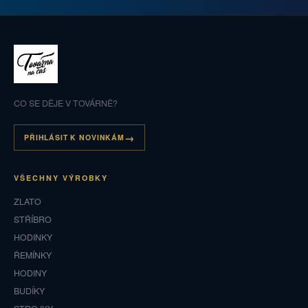
CO SE DĚJE V TOVÁRNĚ?
PŘIHLÁSIT K NOVINKÁM
VŠECHNY VÝROBKY
ZLATO
STŘÍBRO
HODINKY
ŘEMÍNKY
HODINY
BUDÍKY