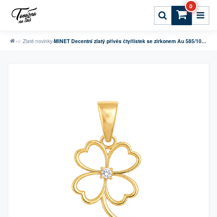
0
›
☆ Zlaté novinky
›
MINET Decentní zlatý přívěs čtyřlístek se zirkonem Au 585/1000 0,75g