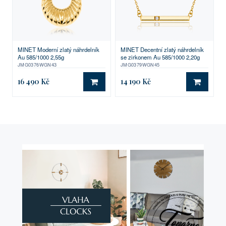
MINET Moderní zlatý náhrdelník
MINET Decentní zlatý náhrdelník
Au 585/1000 2,55g
se zirkonem Au 585/1000 2,20g
JMG0376WGN43
JMG0379WGN45
16 490 Kč
14 190 Kč
DO KOŠÍKU
DO KO