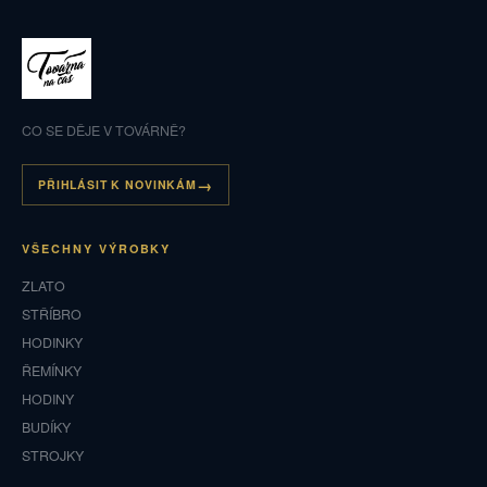
CO SE DĚJE V TOVÁRNĚ?
PŘIHLÁSIT K NOVINKÁM
VŠECHNY VÝROBKY
ZLATO
STŘÍBRO
HODINKY
ŘEMÍNKY
HODINY
BUDÍKY
STROJKY