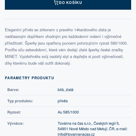
DO KOŠÍKU
Elegantní přívěs se zirkonem z pravého 14karátového zlata je
nadčasovým doplňkem vhodným pro každodenní nošení i výjimečné
příležitosti. Šperky jsou opatřeny puncem potvrzujícím ryzost 585/1000.
Pociťte sílu sebevědomí, které vám dodají zlaté šperky české značky
MINET. Vyzdvihněte svůj osobitý styl a dopřejte si pocit výjimečnosti,
díky kterému bude váš outfit dokonalý.
PARAMETRY PRODUKTU
Barva:
bílá, zlatá
Typ produktu:
přívěs
Ryzost:
Au 585/1000
Výrobce:
Továrna na čas s.r.o., Českých legií 5,
54901 Nové Město nad Metují, ČR, e-mail:
info@tovarnanacas.cz