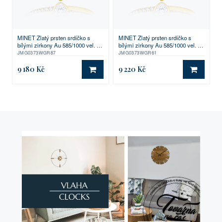
MINET Zlatý prsten srdíčko s
MINET Zlatý prsten srdíčko s
bílými zirkony Au 585/1000 vel. 57
bílými zirkony Au 585/1000 vel. 61
- 1,45g
- 1,45g
JMG0373WGR87
JMG0373WGR61
9 180 Kč
9 220 Kč
DO KOŠÍKU
DO KO