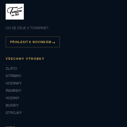
CO SE DĚJE V TOVÁRNĚ?
PŘIHLÁSIT K NOVINKÁM
VŠECHNY VÝROBKY
ZLATO
STŘÍBRO
HODINKY
ŘEMÍNKY
HODINY
BUDÍKY
STROJKY