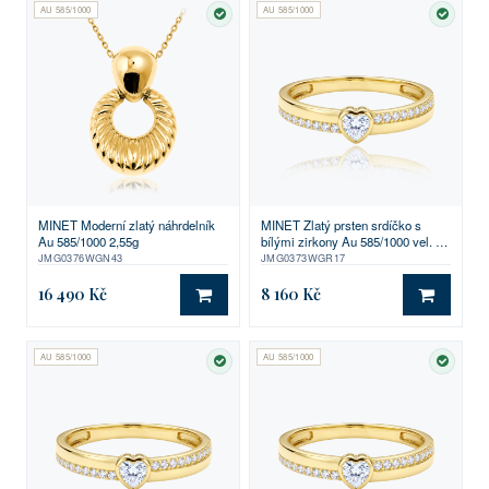
AU 585/1000
AU 585/1000
SKLADEM
SKLA
MINET Moderní zlatý náhrdelník
MINET Zlatý prsten srdíčko s
Au 585/1000 2,55g
bílými zirkony Au 585/1000 vel. 57
- 1,25g
JMG0376WGN43
JMG0373WGR17
16 490 Kč
8 160 Kč
DO KOŠÍKU
DO KO
AU 585/1000
AU 585/1000
SKLADEM
SKLA