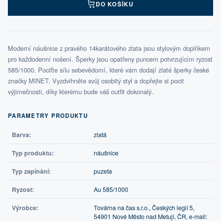
DO KOŠÍKU
Moderní náušnice z pravého 14karátového zlata jsou stylovým doplňkem
pro každodenní nošení. Šperky jsou opatřeny puncem potvrzujícím ryzost
585/1000. Pociťte sílu sebevědomí, které vám dodají zlaté šperky české
značky MINET. Vyzdvihněte svůj osobitý styl a dopřejte si pocit
výjimečnosti, díky kterému bude váš outfit dokonalý.
PARAMETRY PRODUKTU
Barva:
zlatá
Typ produktu:
náušnice
Typ zapínání:
puzeta
Ryzost:
Au 585/1000
Výrobce:
Továrna na čas s.r.o., Českých legií 5,
54901 Nové Město nad Metují, ČR, e-mail: