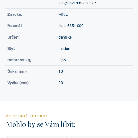
info@tovarnanacas.cz
Značka:
MINET
Materiál:
zlato 585/1000
Určení:
dámské
Styl:
moderní
Hmotnost (g)
2,85
Šířka (mm)
13
Výška (mm)
23
ZE STEJNÉ KOLEKCE
Mohlo by se Vám líbit: