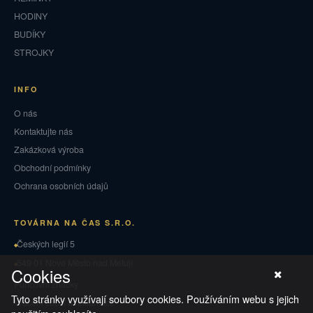
HODINY
BUDÍKY
STROJKY
INFO
O nás
Kontaktujte nás
Zakázková výroba
Obchodní podmínky
Ochrana osobních údajů
TOVÁRNA NA ČAS S.R.O.
Českých legií 5
549 01 Nové Město nad Metují
Cookies
Puncovní značky
Tyto stránky využívají soubory cookies. Používáním webu s jejich
Vrácení zboží a reklamace