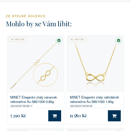
ZE STEJNÉ KOLEKCE
Mohlo by se Vám líbit:
AU 585/1000
AU 585/1000
SKLADEM
SKLA
MINET Elegantní zlatý náramek
MINET Elegantní zlatý náhrdelník
nekonečno Au 585/1000 0,80g
nekonečno Au 585/1000 1,80g
JMG0267WGB17
JMG0267WGN45
5 390 Kč
11 580 Kč
DO KOŠÍKU
DO KO