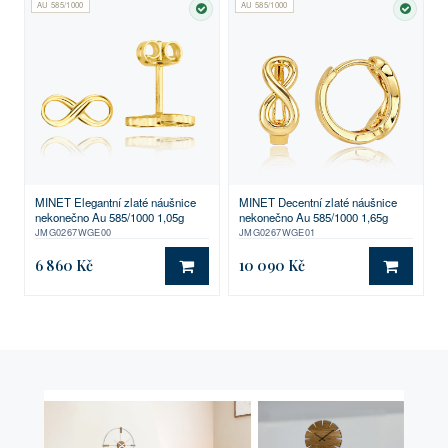
AU 585/1000
AU 585/1000
SKLADEM
SKLA
MINET Elegantní zlaté náušnice
MINET Decentní zlaté náušnice
nekonečno Au 585/1000 1,05g
nekonečno Au 585/1000 1,65g
JMG0267WGE00
JMG0267WGE01
6 860 Kč
10 090 Kč
DO KOŠÍKU
DO KO