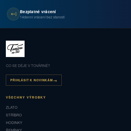
Bezplatné vrácení
14denní vrácení bez starostí
CO SE DĚJE V TOVÁRNĚ?
PŘIHLÁSIT K NOVINKÁM
VŠECHNY VÝROBKY
ZLATO
STŘÍBRO
HODINKY
ŘEMÍNKY