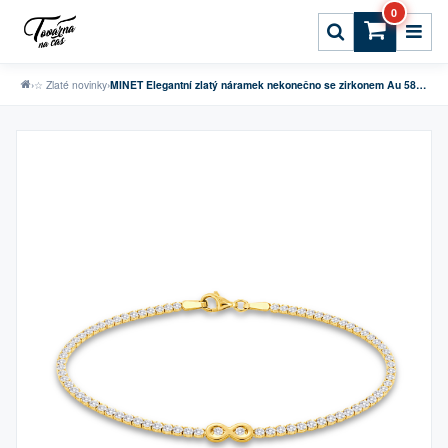
0
›
☆ Zlaté novinky
›
MINET Elegantní zlatý náramek nekonečno se zirkonem Au 585/1000 2,75g