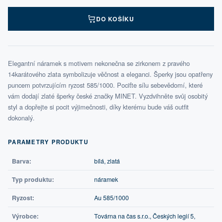
DO KOŠÍKU
Elegantní náramek s motivem nekonečna se zirkonem z pravého
14karátového zlata symbolizuje věčnost a eleganci. Šperky jsou opatřeny
puncem potvrzujícím ryzost 585/1000. Pociťte sílu sebevědomí, které
vám dodají zlaté šperky české značky MINET. Vyzdvihněte svůj osobitý
styl a dopřejte si pocit výjimečnosti, díky kterému bude váš outfit
dokonalý.
PARAMETRY PRODUKTU
Barva:
bílá, zlatá
Typ produktu:
náramek
Ryzost:
Au 585/1000
Výrobce:
Továrna na čas s.r.o., Českých legií 5,