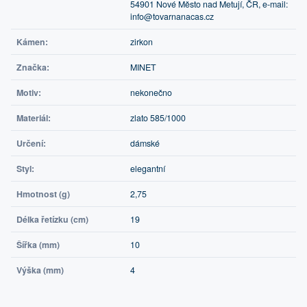
54901 Nové Město nad Metují, ČR, e-mail:
info@tovarnanacas.cz
Kámen:
zirkon
Značka:
MINET
Motiv:
nekonečno
Materiál:
zlato 585/1000
Určení:
dámské
Styl:
elegantní
Hmotnost (g)
2,75
Délka řetízku (cm)
19
Šířka (mm)
10
Výška (mm)
4