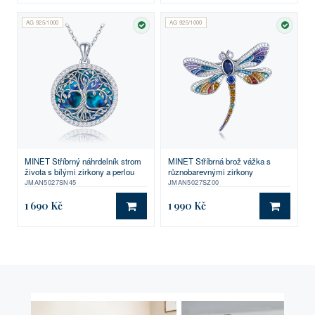
AG 925/1000
AG 925/1000
SKLADEM
SKLA
MINET Stříbrný náhrdelník strom
MINET Stříbrná brož vážka s
života s bílými zirkony a perlou
různobarevnými zirkony
JMAN5027SN45
JMAN5027SZ00
1 690 Kč
1 990 Kč
DO KOŠÍKU
DO KO