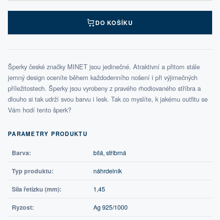
DO KOŠÍKU
Šperky české značky MINET jsou jedinečné. Atraktivní a přitom stále
jemný design oceníte během každodenního nošení i při výjimečných
příležitostech. Šperky jsou vyrobeny z pravého rhodiovaného stříbra a
dlouho si tak udrží svou barvu i lesk. Tak co myslíte, k jakému outfitu se
Vám hodí tento šperk?
PARAMETRY PRODUKTU
Barva:
bílá, stříbrná
Typ produktu:
náhrdelník
Síla řetízku (mm):
1,45
Ryzost:
Ag 925/1000