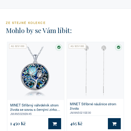
ZE STEJNÉ KOLEKCE
Mohlo by se Vám líbit:
AG 925/1000
AG 925/1000
SKLADEM
SKLA
MINET Stříbrné náušnice strom
MINET Stříbrný náhrdelník strom
života
života se sovou s černými zirkony
JMAN5021SE00
a perletí
JMAN5026SN45
1 450 Kč
465 Kč
DO KOŠÍKU
DO KO