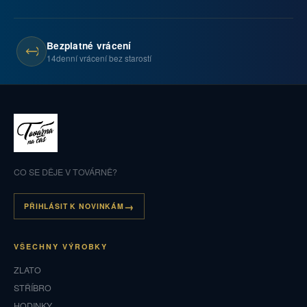
Bezplatné vrácení
14denní vrácení bez starostí
CO SE DĚJE V TOVÁRNĚ?
PŘIHLÁSIT K NOVINKÁM
VŠECHNY VÝROBKY
ZLATO
STŘÍBRO
HODINKY