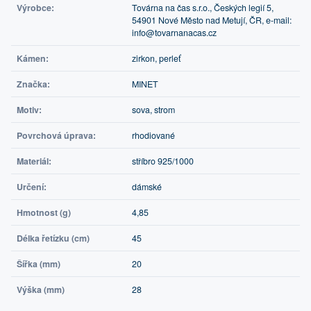
Výrobce:
Továrna na čas s.r.o., Českých legií 5,
54901 Nové Město nad Metují, ČR, e-mail:
info@tovarnanacas.cz
Kámen:
zirkon, perleť
Značka:
MINET
Motiv:
sova, strom
Povrchová úprava:
rhodiované
Materiál:
stříbro 925/1000
Určení:
dámské
Hmotnost (g)
4,85
Délka řetízku (cm)
45
Šířka (mm)
20
Výška (mm)
28