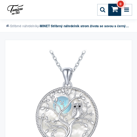
0
›
Stříbrné náhrdelníky
›
MINET Stříbrný náhrdelník strom života se sovou s černými zirkony a bílou perletí