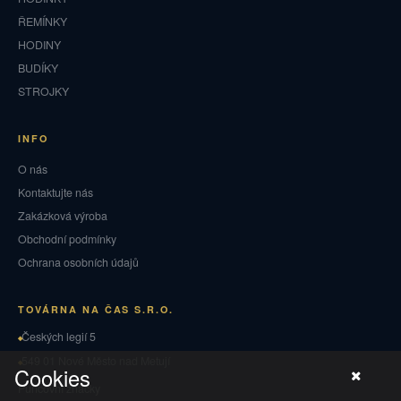
ŘEMÍNKY
HODINY
BUDÍKY
STROJKY
INFO
O nás
Kontaktujte nás
Zakázková výroba
Obchodní podmínky
Ochrana osobních údajů
TOVÁRNA NA ČAS S.R.O.
Českých legií 5
549 01 Nové Město nad Metují
Cookies
Puncovní značky