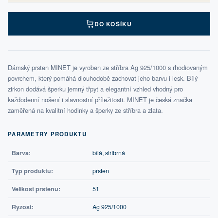
DO KOŠÍKU
Dámský prsten MINET je vyroben ze stříbra Ag 925/1000 s rhodiovaným
povrchem, který pomáhá dlouhodobě zachovat jeho barvu i lesk. Bílý
zirkon dodává šperku jemný třpyt a elegantní vzhled vhodný pro
každodenní nošení i slavnostní příležitosti. MINET je česká značka
zaměřená na kvalitní hodinky a šperky ze stříbra a zlata.
PARAMETRY PRODUKTU
Barva:
bílá, stříbrná
Typ produktu:
prsten
Velikost prstenu:
51
Ryzost:
Ag 925/1000