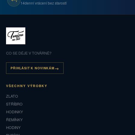
14denní vrácení bez starostí
CO SE DĚJE V TOVÁRNĚ?
PŘIHLÁSIT K NOVINKÁM
VŠECHNY VÝROBKY
ZLATO
STŘÍBRO
HODINKY
ŘEMÍNKY
HODINY