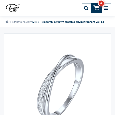
0
›
☆ Stříbrné novinky
›
MINET Elegantní stříbrný prsten s bílým zirkonem vel. 51