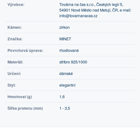
Výrobce:
Továrna na čas s.r.o., Českých legií 5,
54901 Nové Město nad Metují, ČR, e-mail:
info@tovarnanacas.cz
Kámen:
zirkon
Značka:
MINET
Povrchová úprava:
rhodiované
Materiál:
stříbro 925/1000
Určení:
dámské
Styl:
elegantní
Hmotnost (g)
1,6
Šířka prstenu (mm)
1 - 3,5