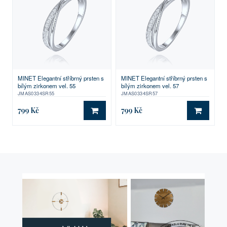
MINET Elegantní stříbrný prsten s
MINET Elegantní stříbrný prsten s
bílým zirkonem vel. 55
bílým zirkonem vel. 57
JMAS0334SR55
JMAS0334SR57
799 Kč
799 Kč
DO KOŠÍKU
DO KO