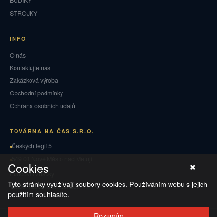
BUDÍKY
STROJKY
INFO
O nás
Kontaktujte nás
Zakázková výroba
Obchodní podmínky
Ochrana osobních údajů
TOVÁRNA NA ČAS S.R.O.
Českých legií 5
549 01 Nové Město nad Metují
Cookies
Puncovní značky
Tyto stránky využívají soubory cookies. Používáním webu s jejich
Vrácení zboží a reklamace
použitím souhlasíte.
Rozumím