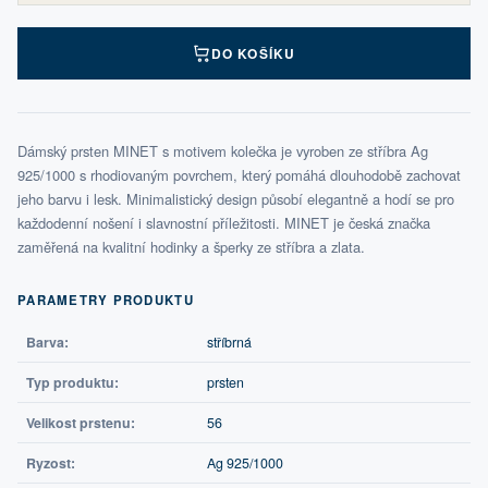
DO KOŠÍKU
Dámský prsten MINET s motivem kolečka je vyroben ze stříbra Ag
925/1000 s rhodiovaným povrchem, který pomáhá dlouhodobě zachovat
jeho barvu i lesk. Minimalistický design působí elegantně a hodí se pro
každodenní nošení i slavnostní příležitosti. MINET je česká značka
zaměřená na kvalitní hodinky a šperky ze stříbra a zlata.
PARAMETRY PRODUKTU
Barva:
stříbrná
Typ produktu:
prsten
Velikost prstenu:
56
Ryzost:
Ag 925/1000