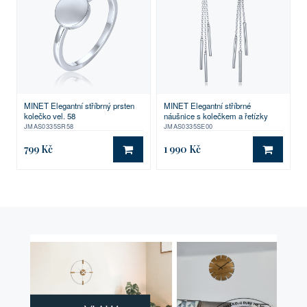
MINET Elegantní stříbrný prsten
MINET Elegantní stříbrné
kolečko vel. 58
náušnice s kolečkem a řetízky
JMAS0335SR58
JMAS0335SE00
799 Kč
1 990 Kč
DO KOŠÍKU
DO KO