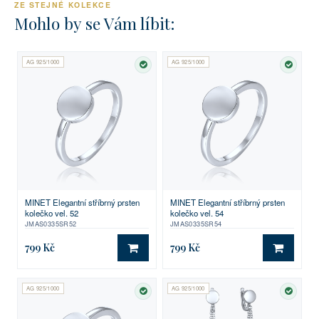
ZE STEJNÉ KOLEKCE
Mohlo by se Vám líbit:
AG 925/1000
AG 925/1000
SKLADEM
SKLA
MINET Elegantní stříbrný prsten
MINET Elegantní stříbrný prsten
kolečko vel. 52
kolečko vel. 54
JMAS0335SR52
JMAS0335SR54
799 Kč
799 Kč
DO KOŠÍKU
DO KO
AG 925/1000
AG 925/1000
SKLADEM
SKLA