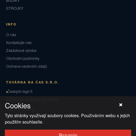
BUDÍKY
STROJKY
INFO
O nás
Kontaktujte nás
Zakázková výroba
Obchodní podmínky
Ochrana osobních údajů
TOVÁRNA NA ČAS S.R.O.
Českých legií 5
549 01 Nové Město nad Metují
Cookies
Puncovní značky
Tyto stránky využívají soubory cookies. Používáním webu s jejich
Vrácení zboží a reklamace
použitím souhlasíte.
Rozumím