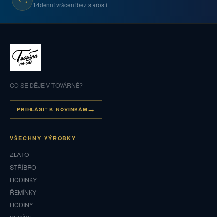
14denní vrácení bez starostí
CO SE DĚJE V TOVÁRNĚ?
PŘIHLÁSIT K NOVINKÁM
VŠECHNY VÝROBKY
ZLATO
STŘÍBRO
HODINKY
ŘEMÍNKY
HODINY