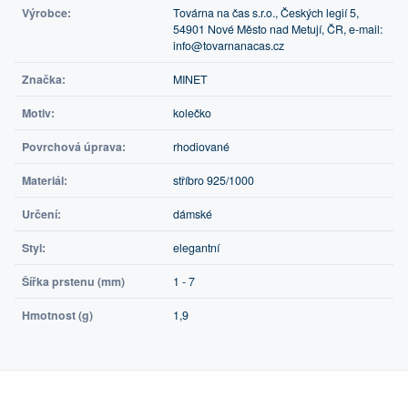
Výrobce:
Továrna na čas s.r.o., Českých legií 5,
54901 Nové Město nad Metují, ČR, e-mail:
info@tovarnanacas.cz
Značka:
MINET
Motiv:
kolečko
Povrchová úprava:
rhodiované
Materiál:
stříbro 925/1000
Určení:
dámské
Styl:
elegantní
Šířka prstenu (mm)
1 - 7
Hmotnost (g)
1,9