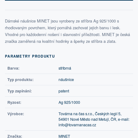
Dámské náušnice MINET jsou vyrobeny ze stříbra Ag 925/1000 s
rhodiovaným povrchem, který pomáhá zachovat jejich barvu i lesk.
Vhodné pro každodenní nošení i slavnostní příležitosti. MINET je česká
značka zaměřená na kvalitní hodinky a šperky ze stříbra a zlata.
PARAMETRY PRODUKTU
Barva:
stříbrná
Typ produktu:
náušnice
Typ zapínání:
patent
Ryzost:
Ag 925/1000
Výrobce:
Továrna na čas s.r.o., Českých legií 5,
54901 Nové Město nad Metují, ČR, e-mail:
info@tovarnanacas.cz
Značka:
MINET