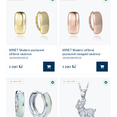
SKLADEM
SKLA
MINET Moderní pozlacené
MINET Moderní stříbrné
stříbrné náušnice
pozlacené rosegold náušnice
JMAN0684GE00
JMAN0684RE00
1 290 Kč
1 290 Kč
DO KOŠÍKU
DO KO
AG 925/1000
AG 925/1000
SKLADEM
SKLA