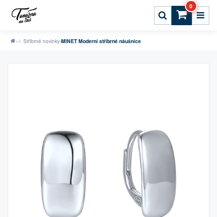
0
›
☆ Stříbrné novinky
›
MINET Moderní stříbrné náušnice