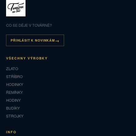
CO SE DĚJE V TOVÁRNĚ?
PŘIHLÁSIT K NOVINKÁM
VŠECHNY VÝROBKY
ZLATO
STŘÍBRO
HODINKY
ŘEMÍNKY
HODINY
BUDÍKY
STROJKY
INFO