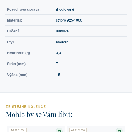
Povrchová úprava:
rhodiované
Materiál:
stříbro 925/1000
Určení:
dámské
Styl:
moderní
Hmotnost (g)
3,3
Šířka (mm)
7
Výška (mm)
15
ZE STEJNÉ KOLEKCE
Mohlo by se Vám líbit:
AG 925/1000
AG 925/1000