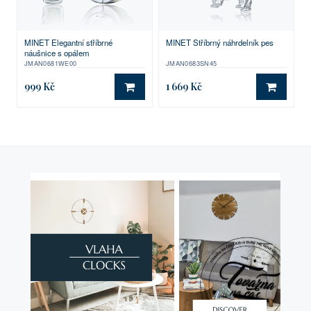
MINET Elegantní stříbrné
MINET Stříbrný náhrdelník pes
náušnice s opálem
JMAN0681WE00
JMAN0683SN45
999 Kč
1 669 Kč
DO KOŠÍKU
DO KO