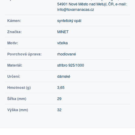
54901 Nové Město nad Metují, ČR, e-mail:
info@tovarnanacas.cz
Kámen:
syntetický opál
Značka:
MINET
Motiv:
včelka
Povrchová úprava:
rhodiované
Materiál:
stříbro 925/1000
Určení:
dámské
Hmotnost (g)
3,65
Šířka (mm)
29
Výška (mm)
32