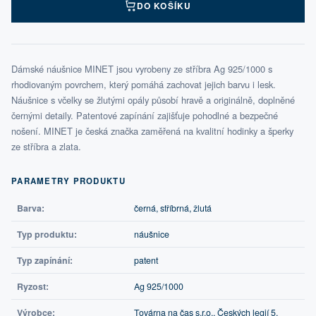
DO KOŠÍKU
Dámské náušnice MINET jsou vyrobeny ze stříbra Ag 925/1000 s
rhodiovaným povrchem, který pomáhá zachovat jejich barvu i lesk.
Náušnice s včelky se žlutými opály působí hravě a originálně, doplněné
černými detaily. Patentové zapínání zajišťuje pohodlné a bezpečné
nošení. MINET je česká značka zaměřená na kvalitní hodinky a šperky
ze stříbra a zlata.
PARAMETRY PRODUKTU
Barva:
černá, stříbrná, žlutá
Typ produktu:
náušnice
Typ zapínání:
patent
Ryzost:
Ag 925/1000
Výrobce:
Továrna na čas s.r.o., Českých legií 5,