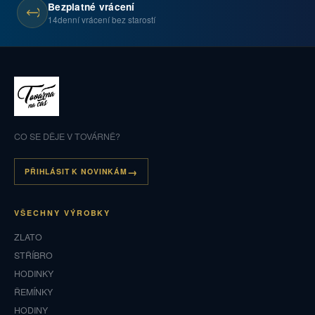
Bezplatné vrácení
14denní vrácení bez starostí
CO SE DĚJE V TOVÁRNĚ?
PŘIHLÁSIT K NOVINKÁM
VŠECHNY VÝROBKY
ZLATO
STŘÍBRO
HODINKY
ŘEMÍNKY
HODINY