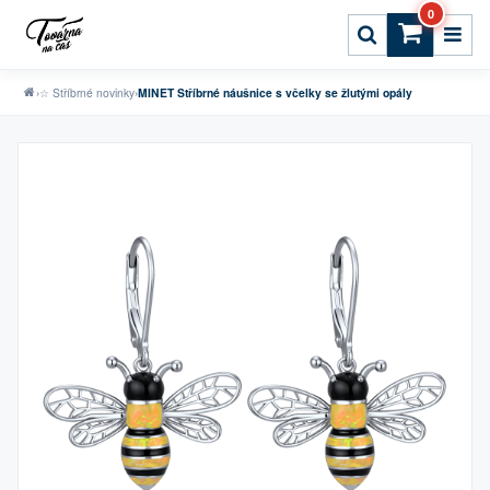
0
›
☆ Stříbrné novinky
›
MINET Stříbrné náušnice s včelky se žlutými opály