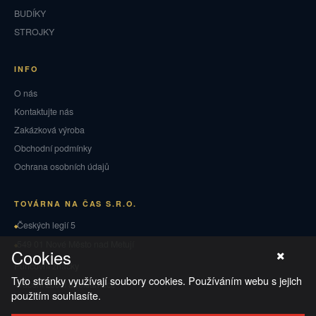
BUDÍKY
STROJKY
INFO
O nás
Kontaktujte nás
Zakázková výroba
Obchodní podmínky
Ochrana osobních údajů
TOVÁRNA NA ČAS S.R.O.
Českých legií 5
549 01 Nové Město nad Metují
Cookies
Puncovní značky
Tyto stránky využívají soubory cookies. Používáním webu s jejich
Vrácení zboží a reklamace
použitím souhlasíte.