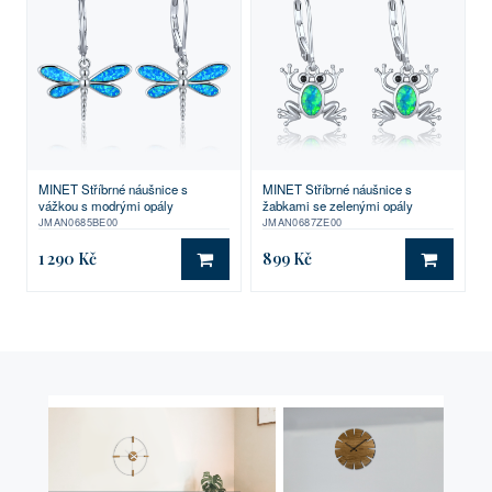
MINET Stříbrné náušnice s
MINET Stříbrné náušnice s
vážkou s modrými opály
žabkami se zelenými opály
JMAN0685BE00
JMAN0687ZE00
1 290 Kč
899 Kč
DO KOŠÍKU
DO KO