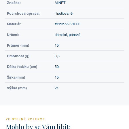
Značka:
MINET
Povrchová úprava:
rhodiované
Materiál:
stříbro 925/1000
Určení:
dámské, pánské
Průměr (mm)
15
Hmotnost (g)
3,8
Délka řetízku (cm)
50
Šířka (mm)
15
Výška (mm)
21
ZE STEJNÉ KOLEKCE
Mohlo by se Vám líbit: