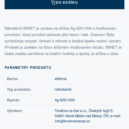
DO KOŠÍKU
Náhrdelník MINET je vyroben ze stříbra Ag 925/1000 s rhodiovaným
povrchem, který pomáhá zachovat jeho barvu i lesk. Znamení Ryby
symbolizuje empatii, fantazii a citlivost a dodává šperku osobní význam.
Přívěsek je zavěšen na 50cm stříbrném rhodiovaném řetízku. MINET je
česká značka zaměřená na kvalitní hodinky a šperky ze stříbra a zlata.
PARAMETRY PRODUKTU
Barva:
stříbrná
Typ produktu:
náhrdelník
Ryzost:
Ag 925/1000
Výrobce:
Továrna na čas s.r.o., Českých legií 5,
54901 Nové Město nad Metují, ČR, e-mail:
info@tovarnanacas.cz