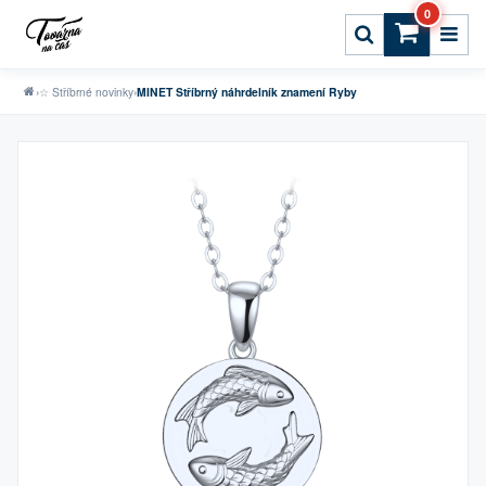
0
›
☆ Stříbrné novinky
›
MINET Stříbrný náhrdelník znamení Ryby