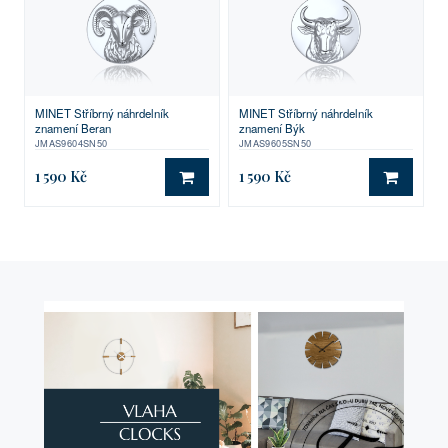
MINET Stříbrný náhrdelník
MINET Stříbrný náhrdelník
znamení Beran
znamení Býk
JMAS9604SN50
JMAS9605SN50
1 590 Kč
1 590 Kč
DO KOŠÍKU
DO KO