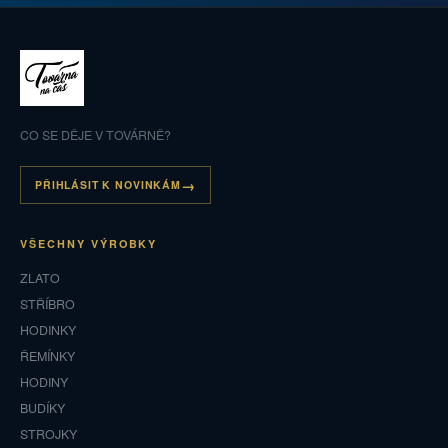
CO SE DĚJE V TOVÁRNĚ?
PŘIHLÁSIT K NOVINKÁM
VŠECHNY VÝROBKY
ZLATO
STŘÍBRO
HODINKY
ŘEMÍNKY
HODINY
BUDÍKY
STROJKY