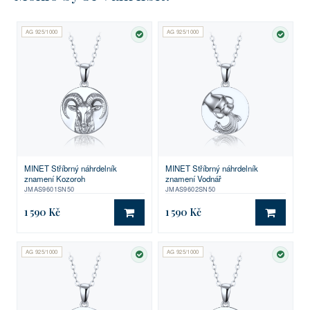
AG 925/1000
AG 925/1000
SKLADEM
SKLA
MINET Stříbrný náhrdelník
MINET Stříbrný náhrdelník
znamení Kozoroh
znamení Vodnář
JMAS9601SN50
JMAS9602SN50
1 590 Kč
1 590 Kč
DO KOŠÍKU
DO KO
AG 925/1000
AG 925/1000
SKLADEM
SKLA