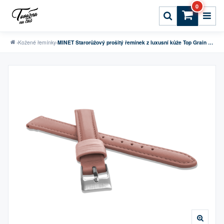
0
›
Kožené řemínky
›
MINET Starorůžový prošitý řemínek z luxusní kůže Top Grain - 12