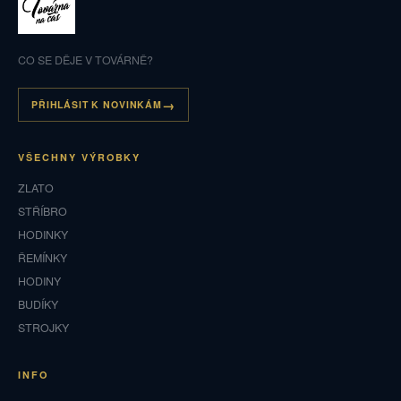
CO SE DĚJE V TOVÁRNĚ?
PŘIHLÁSIT K NOVINKÁM
VŠECHNY VÝROBKY
ZLATO
STŘÍBRO
HODINKY
ŘEMÍNKY
HODINY
BUDÍKY
STROJKY
INFO