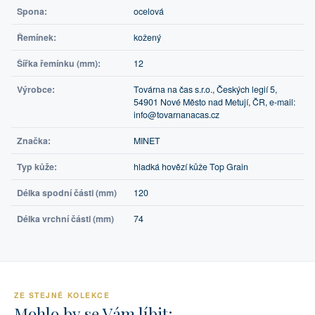
Spona:
ocelová
Řemínek:
kožený
Šířka řemínku (mm):
12
Výrobce:
Továrna na čas s.r.o., Českých legií 5,
54901 Nové Město nad Metují, ČR, e-mail:
info@tovarnanacas.cz
Značka:
MINET
Typ kůže:
hladká hovězí kůže Top Grain
Délka spodní části (mm)
120
Délka vrchní části (mm)
74
ZE STEJNÉ KOLEKCE
Mohlo by se Vám líbit: