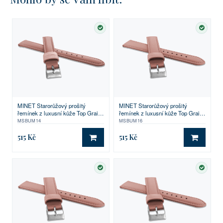
SKLADEM
SKLA
MINET Starorůžový prošitý
MINET Starorůžový prošitý
řemínek z luxusní kůže Top Grain
řemínek z luxusní kůže Top Grain
- 14
- 16
MSBUM14
MSBUM16
515 Kč
515 Kč
DO KOŠÍKU
DO KO
SKLADEM
SKLA