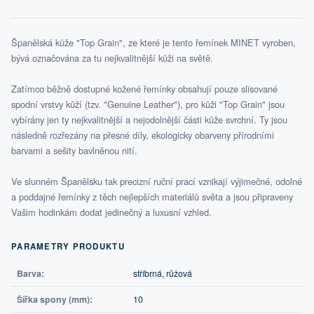
Španělská kůže "Top Grain", ze které je tento řemínek MINET vyroben,
bývá označována za tu nejkvalitnější kůži na světě.
Zatímco běžně dostupné kožené řemínky obsahují pouze slisované
spodní vrstvy kůží (tzv. "Genuine Leather"), pro kůži "Top Grain" jsou
vybírány jen ty nejkvalitnější a nejodolnější části kůže svrchní. Ty jsou
následně rozřezány na přesné díly, ekologicky obarveny přírodními
barvami a sešity bavlněnou nití.
Ve slunném Španělsku tak precizní ruční prací vznikají výjimečné, odolné
a poddajné řemínky z těch nejlepších materiálů světa a jsou připraveny
Vašim hodinkám dodat jedinečný a luxusní vzhled.
PARAMETRY PRODUKTU
Barva:
stříbrná, růžová
Šířka spony (mm):
10