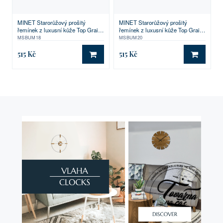
MINET Starorůžový prošitý
MINET Starorůžový prošitý
řemínek z luxusní kůže Top Grain
řemínek z luxusní kůže Top Grain
- 18
- 20
MSBUM18
MSBUM20
515 Kč
515 Kč
DO KOŠÍKU
DO KO