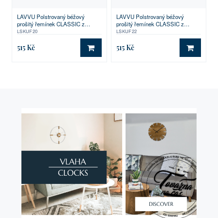
LAVVU Polstrovaný béžový
LAVVU Polstrovaný béžový
prošitý řemínek CLASSIC z
prošitý řemínek CLASSIC z
luxusní kůže Top Grain - 20
luxusní kůže Top Grain - 22
LSKUF20
LSKUF22
515 Kč
515 Kč
DO KOŠÍKU
DO KO