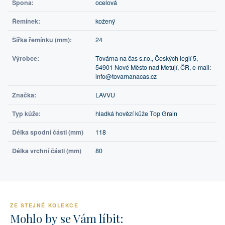
Spona:
ocelová
Řemínek:
kožený
Šířka řemínku (mm):
24
Výrobce:
Továrna na čas s.r.o., Českých legií 5,
54901 Nové Město nad Metují, ČR, e-mail:
info@tovarnanacas.cz
Značka:
LAVVU
Typ kůže:
hladká hovězí kůže Top Grain
Délka spodní části (mm)
118
Délka vrchní části (mm)
80
ZE STEJNÉ KOLEKCE
Mohlo by se Vám líbit: