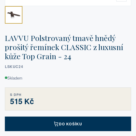
LAVVU Polstrovaný tmavě hnědý
prošitý řemínek CLASSIC z luxusní
kůže Top Grain - 24
LSKUC24
Skladem
S DPH
515 Kč
DO KOŠÍKU