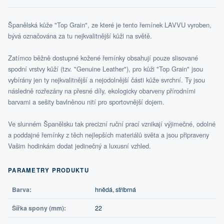
Španělská kůže "Top Grain", ze které je tento řemínek LAVVU vyroben,
bývá označována za tu nejkvalitnější kůži na světě.
Zatímco běžně dostupné kožené řemínky obsahují pouze slisované
spodní vrstvy kůží (tzv. "Genuine Leather"), pro kůži "Top Grain" jsou
vybírány jen ty nejkvalitnější a nejodolnější části kůže svrchní. Ty jsou
následně rozřezány na přesné díly, ekologicky obarveny přírodními
barvami a sešity bavlněnou nití pro sportovnější dojem.
Ve slunném Španělsku tak precizní ruční prací vznikají výjimečné, odolné
a poddajné řemínky z těch nejlepších materiálů světa a jsou připraveny
Vašim hodinkám dodat jedinečný a luxusní vzhled.
PARAMETRY PRODUKTU
Barva:
hnědá, stříbrná
Šířka spony (mm):
22