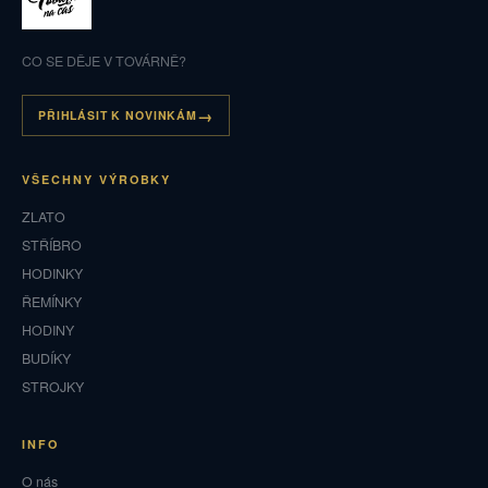
CO SE DĚJE V TOVÁRNĚ?
PŘIHLÁSIT K NOVINKÁM
VŠECHNY VÝROBKY
ZLATO
STŘÍBRO
HODINKY
ŘEMÍNKY
HODINY
BUDÍKY
STROJKY
INFO
O nás