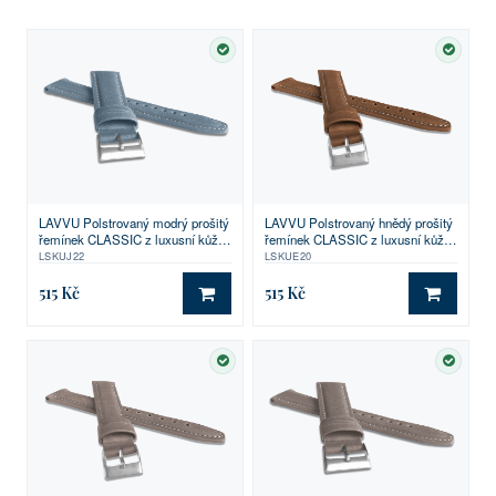
SKLADEM
SKLA
LAVVU Polstrovaný modrý prošitý
LAVVU Polstrovaný hnědý prošitý
řemínek CLASSIC z luxusní kůže
řemínek CLASSIC z luxusní kůže
Top Grain - 22
Top Grain - 20
LSKUJ22
LSKUE20
515 Kč
515 Kč
DO KOŠÍKU
DO KO
SKLADEM
SKLA