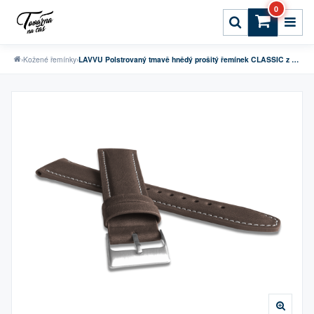
0
›
Kožené řemínky
›
LAVVU Polstrovaný tmavě hnědý prošitý řemínek CLASSIC z luxusní kůže Top Grain - 24