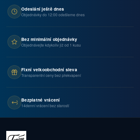
Odeslání ještě dnes
Objednávky do 12:00 odešleme dnes
Bez minimální objednávky
Objednávejte kdykoliv již od 1 kusu
Fixní velkoobchodní sleva
Transparentní ceny bez překvapení
Bezplatné vrácení
14denní vrácení bez starostí